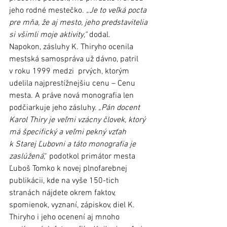
jeho rodné mestečko. 
„Je to veľká pocta 
pre mňa, že aj mesto, jeho predstavitelia 
si všimli moje aktivity,“
 dodal.
Napokon, zásluhy K. Thiryho ocenila 
mestská samospráva už dávno, patril 
v roku 1999 medzi  prvých, ktorým 
udelila najprestížnejšiu cenu – Cenu 
mesta. A práve nová monografia len 
podčiarkuje jeho zásluhy. 
„Pán docent 
Karol Thiry je veľmi vzácny človek, ktorý 
má špecifický a veľmi pekný vzťah 
k Starej Ľubovni a táto monografia je 
zaslúžená
,“ podotkol primátor mesta 
Ľuboš Tomko k novej plnofarebnej 
publikácii, kde na vyše 150-tich 
stranách nájdete okrem faktov, 
spomienok, vyznaní, zápiskov, diel K. 
Thiryho i jeho ocenení aj mnoho 