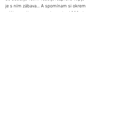
je s ním zábava… A spomínam si okrem 
nášho prvého stretnutia v roku 1983 aj 
na našu spoločnú výstavu v roku 2003 
pri príležitosti jeho, ale zároveň aj môjho 
životného jubilea, čo bolo veľmi milé. Ale 
zároveň aj povzbudivé, akoby ma 
nakopol a chcem mu aj poďakovať za to, 
lebo som sa od tohto roku začala viac 
prezentovať, prestala som si dávať svoje 
grafiky takpovediac do šuplíka. A potom 
prišli ďalšie výstavy a stretnutia. Je to 
veľký priateľ.