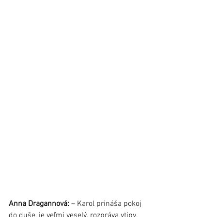
Anna Dragannová:
 – Karol prináša pokoj 
do duše, je veľmi veselý, rozpráva vtipy, 