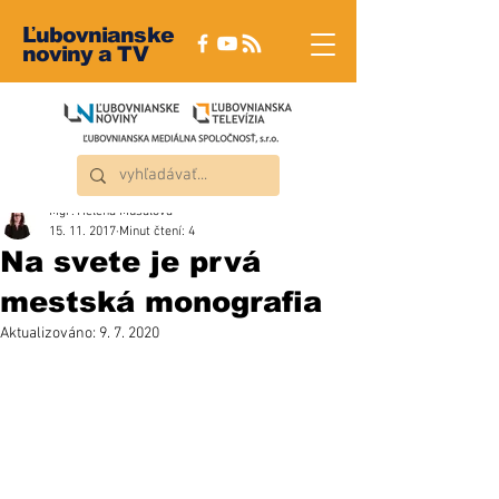
Ľubovnianske
noviny a TV
Mgr. Helena Musalová
15. 11. 2017
Minut čtení: 4
Na svete je prvá
mestská monografia
Aktualizováno:
9. 7. 2020