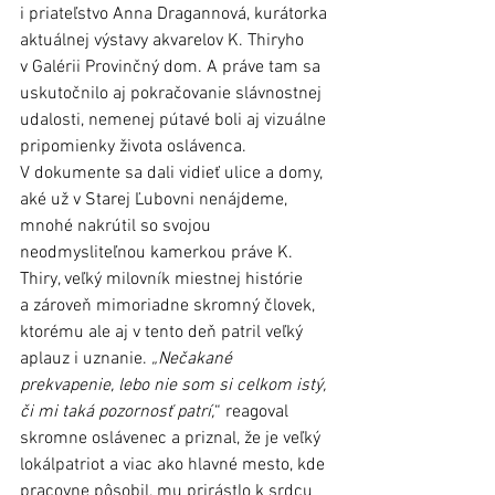
i priateľstvo Anna Dragannová, kurátorka 
aktuálnej výstavy akvarelov K. Thiryho 
v Galérii Provinčný dom. A práve tam sa 
uskutočnilo aj pokračovanie slávnostnej 
udalosti, nemenej pútavé boli aj vizuálne 
pripomienky života oslávenca. 
V dokumente sa dali vidieť ulice a domy, 
aké už v Starej Ľubovni nenájdeme, 
mnohé nakrútil so svojou 
neodmysliteľnou kamerkou práve K. 
Thiry, veľký milovník miestnej histórie 
a zároveň mimoriadne skromný človek, 
ktorému ale aj v tento deň patril veľký 
aplauz i uznanie. 
„Nečakané 
prekvapenie, lebo nie som si celkom istý, 
či mi taká pozornosť patrí,
“ reagoval 
skromne oslávenec a priznal, že je veľký 
lokálpatriot a viac ako hlavné mesto, kde 
pracovne pôsobil, mu prirástlo k srdcu 