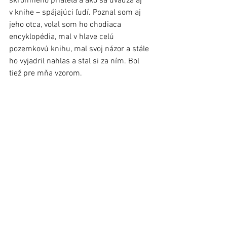
skromného priateľa a ako sa uvádza aj 
v knihe – spájajúci ľudí. Poznal som aj 
jeho otca, volal som ho chodiaca 
encyklopédia, mal v hlave celú 
pozemkovú knihu, mal svoj názor a stále 
ho vyjadril nahlas a stal si za ním. Bol 
tiež pre mňa vzorom.