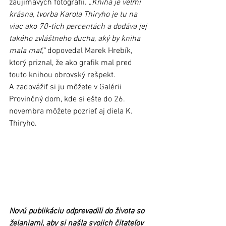
zaujímavých fotografií. 
„Kniha je veľmi 
krásna, tvorba Karola Thiryho je tu na 
viac ako 70-tich percentách a dodáva jej 
takého zvláštneho ducha, aký by kniha 
mala mať,“
 dopovedal Marek Hrebík, 
ktorý priznal, že ako grafik mal pred 
touto knihou obrovský rešpekt. 
A zadovážiť si ju môžete v Galérii 
Provinčný dom, kde si ešte do 26. 
novembra môžete pozrieť aj diela K. 
Thiryho. 
Novú publikáciu odprevadili do života so 
želaniami, aby si našla svojich čitateľov 