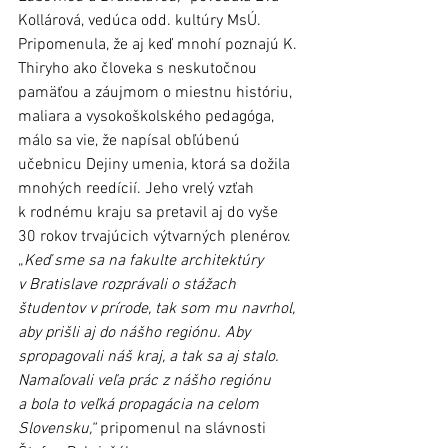
Kollárová, vedúca odd. kultúry MsÚ. 
Pripomenula, že aj keď mnohí poznajú K. 
Thiryho ako človeka s neskutočnou 
pamäťou a záujmom o miestnu históriu, 
maliara a vysokoškolského pedagóga, 
málo sa vie, že napísal obľúbenú 
učebnicu Dejiny umenia, ktorá sa dožila 
mnohých reedícií. Jeho vrelý vzťah 
k rodnému kraju sa pretavil aj do vyše 
30 rokov trvajúcich výtvarných plenérov. 
„
Keď sme sa na fakulte architektúry 
v Bratislave rozprávali o stážach 
študentov v prírode, tak som mu navrhol, 
aby prišli aj do nášho regiónu. Aby 
spropagovali náš kraj, a tak sa aj stalo. 
Namaľovali veľa prác z nášho regiónu 
a bola to veľká propagácia na celom 
Slovensku,“
 pripomenul na slávnosti 