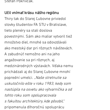
Štefan Pokrivčák.
Učil vnímať krásu nášho regiónu
Thiry tak do Starej Ľubovne priviedol 
stovky študentov FA STU v Bratislave, 
tieto plenéry sa stali doslova 
povestnými. Sám ako maliar vytvoril tiež 
množstvo diel, mnohé sa odovzdávali 
ako mestský dar pri rôznych návštevách. 
A zabudnúť nemožno ani na jeho 
angažovanie sa pri rôznych, aj 
medzinárodných výstavách. Vďaka nemu 
prichádzali aj do Starej Ľubovne mnohí 
poprední umelci. 
„Naše stretnutie sa 
uskutočnilo ešte v roku 1983, kedy som 
nastúpila na osvetu ako výtvarníčka a od 
tohto roku som spolupracovala 
s fakultou architektúry, kde pôsobil,“
pripomenula dlhoročnú spoluprácu 