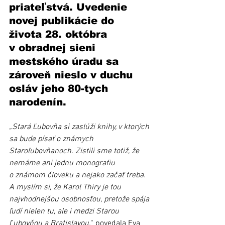
priateľstvá. Uvedenie 
novej publikácie do 
života 28. októbra 
v obradnej sieni 
mestského úradu sa 
zároveň nieslo v duchu 
osláv jeho 80-tych 
narodenín.
„Stará Ľubovňa si zaslúži knihy, v ktorých 
sa bude písať o známych 
Staroľubovňanoch. Zistili sme totiž, že 
nemáme ani jednu monografiu 
o známom človeku a nejako začať treba.  
A myslím si, že Karol Thiry je tou 
najvhodnejšou osobnosťou, pretože spája 
ľudí nielen tu, ale i medzi Starou 
Ľubovňou a Bratislavou,
“ povedala Eva 