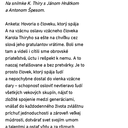
Na snímke K. Thiry s Jánom Hnátkom 
a Antonom Špesom. 
Anketa: Hovoria o človeku, ktorý spája
A na vzácnu oslavu vzácneho človeka 
Karola Thiryho sa ešte na chvíľku cez 
slová jeho gratulantov vrátime. Boli sme 
tam a videli i cítili sme obrovské 
priateľstvá, úctu i rešpekt k nemu. A to 
naozaj nefalšovane a bez pretvárky. Je to 
prosto človek, ktorý spája ľudí 
a nepochybne dostal do vienka vzácne 
dary – schopnosť osloviť nevtieravo ľudí 
všetkých vekových skupín, nájsť to 
zložité spojenie medzi generáciami, 
vnášať do každodenného života zvláštnu 
príchuť jednoduchosti a zároveň veľkej 
múdrosti, dotvárať svet svojím umom 
a talentmi a ostať vždy a za rôznych 