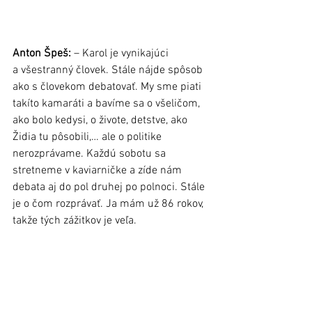
Anton Špeš:
 – Karol je vynikajúci 
a všestranný človek. Stále nájde spôsob 
ako s človekom debatovať. My sme piati 
takíto kamaráti a bavíme sa o všeličom, 
ako bolo kedysi, o živote, detstve, ako 
Židia tu pôsobili,… ale o politike 
nerozprávame. Každú sobotu sa 
stretneme v kaviarničke a zíde nám 
debata aj do pol druhej po polnoci. Stále 
je o čom rozprávať. Ja mám už 86 rokov, 
takže tých zážitkov je veľa.