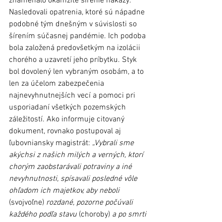
znamenalo okamžité šírenie nákazy. 
Nasledovali opatrenia, ktoré sú nápadne 
podobné tým dnešným v súvislosti so 
šírením súčasnej pandémie. Ich podoba 
bola založená predovšetkým na izolácii 
chorého a uzavretí jeho príbytku. Styk 
bol dovolený len vybraným osobám, a to 
len za účelom zabezpečenia 
najnevyhnutnejších vecí a pomoci pri 
usporiadaní všetkých pozemských 
záležitostí. Ako informuje citovaný 
dokument, rovnako postupoval aj 
ľubovniansky magistrát: 
„Vybrali sme 
akýchsi z našich milých a verných, ktorí 
chorým zaobstarávali potraviny a iné 
nevyhnutnosti, spísavali posledné vôle 
ohľadom ich majetkov, aby neboli 
(svojvoľne)
 rozdané, pozorne počúvali 
každého podľa stavu 
(choroby) 
a po smrti 