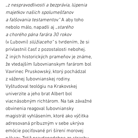
„z nespravodlivosti a bezprávia, lúpenia 
majetkov našich spolumešťanov 
a falšovania testamentov.“
 A aby toho 
nebolo málo, napadli aj „
starého 
a chorého pána farára 30 rokov 
(v Ľubovni) 
slúžiaceho“ 
s tvrdením, že si 
privlastnil časť z pozostalosti nebohej. 
Z iných historických prameňov je známe, 
že vtedajším ľubovnianskym farárom bol 
Vavrinec Pruskowský, ktorý pochádzal 
z váženej ľubovnianskej rodiny. 
Vyštudoval teológiu na Krakovskej 
univerzite a jeho brat Albert bol 
viacnásobným richtárom. Na tak závažné 
obvinenia reagoval ľubovniansky 
magistrát vyhlásením, ktoré ako výčitka 
adresovaná príbuzným v sebe ukrýva 
emócie pociťované pri šírení morovej 