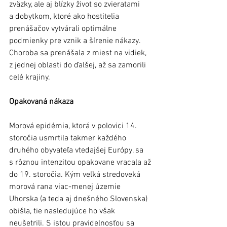
zväzky, ale aj blízky život so zvieratami 
a dobytkom, ktoré ako hostitelia 
prenášačov vytvárali optimálne 
podmienky pre vznik a šírenie nákazy. 
Choroba sa prenášala z miest na vidiek, 
z jednej oblasti do ďalšej, až sa zamorili 
celé krajiny.
Opakovaná nákaza
Morová epidémia, ktorá v polovici 14. 
storočia usmrtila takmer každého 
druhého obyvateľa vtedajšej Európy, sa 
s rôznou intenzitou opakovane vracala až 
do 19. storočia. Kým veľká stredoveká 
morová rana viac-menej územie 
Uhorska (a teda aj dnešného Slovenska) 
obišla, tie nasledujúce ho však 
neušetrili. S istou pravidelnosťou sa 