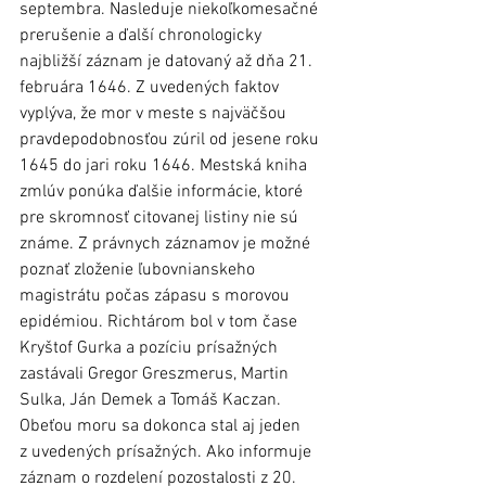
septembra. Nasleduje niekoľkomesačné 
prerušenie a ďalší chronologicky 
najbližší záznam je datovaný až dňa 21. 
februára 1646. Z uvedených faktov 
vyplýva, že mor v meste s najväčšou 
pravdepodobnosťou zúril od jesene roku 
1645 do jari roku 1646. Mestská kniha 
zmlúv ponúka ďalšie informácie, ktoré 
pre skromnosť citovanej listiny nie sú 
známe. Z právnych záznamov je možné 
poznať zloženie ľubovnianskeho 
magistrátu počas zápasu s morovou 
epidémiou. Richtárom bol v tom čase 
Kryštof Gurka a pozíciu prísažných 
zastávali Gregor Greszmerus, Martin 
Sulka, Ján Demek a Tomáš Kaczan. 
Obeťou moru sa dokonca stal aj jeden 
z uvedených prísažných. Ako informuje 
záznam o rozdelení pozostalosti z 20. 