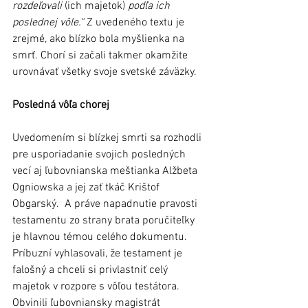
rozdeľovali 
(ich majetok)
 podľa ich 
poslednej vôle.“
 Z uvedeného textu je 
zrejmé, ako blízko bola myšlienka na 
smrť. Chorí si začali takmer okamžite 
urovnávať všetky svoje svetské záväzky.
Posledná vôľa chorej
Uvedomením si blízkej smrti sa rozhodli 
pre usporiadanie svojich posledných 
vecí aj ľubovnianska meštianka Alžbeta 
Ogniowska a jej zať tkáč Krištof 
Obgarský.  A práve napadnutie pravosti 
testamentu zo strany brata poručiteľky 
je hlavnou témou celého dokumentu. 
Príbuzní vyhlasovali, že testament je 
falošný a chceli si privlastniť celý 
majetok v rozpore s vôľou testátora. 
Obvinili ľubovniansky magistrát 