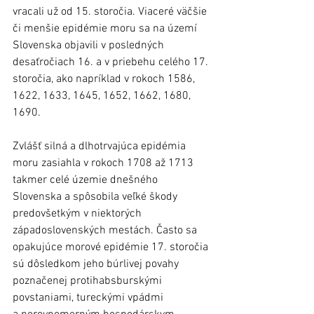
vracali už od 15. storočia. Viaceré väčšie 
či menšie epidémie moru sa na území 
Slovenska objavili v posledných 
desaťročiach 16. a v priebehu celého 17. 
storočia, ako napríklad v rokoch 1586, 
1622, 1633, 1645, 1652, 1662, 1680, 
1690.
Zvlášť silná a dlhotrvajúca epidémia 
moru zasiahla v rokoch 1708 až 1713 
takmer celé územie dnešného 
Slovenska a spôsobila veľké škody 
predovšetkým v niektorých 
západoslovenských mestách. Často sa 
opakujúce morové epidémie 17. storočia 
sú dôsledkom jeho búrlivej povahy 
poznačenej protihabsburskými 
povstaniami, tureckými vpádmi 