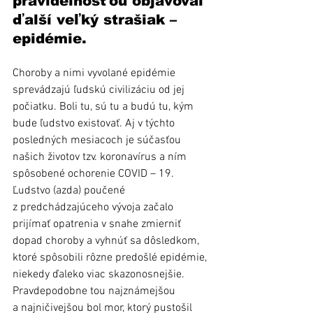
pravidelnosťou objavoval 
ďalší veľký strašiak – 
epidémie.
Choroby a nimi vyvolané epidémie 
sprevádzajú ľudskú civilizáciu od jej 
počiatku. Boli tu, sú tu a budú tu, kým 
bude ľudstvo existovať. Aj v týchto 
posledných mesiacoch je súčasťou 
našich životov tzv. koronavírus a ním 
spôsobené ochorenie COVID – 19. 
Ľudstvo (azda) poučené 
z predchádzajúceho vývoja začalo 
prijímať opatrenia v snahe zmierniť 
dopad choroby a vyhnúť sa dôsledkom, 
ktoré spôsobili rôzne predošlé epidémie, 
niekedy ďaleko viac skazonosnejšie. 
Pravdepodobne tou najznámejšou 
a najničivejšou bol mor, ktorý pustošil 