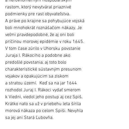
a nerovnomerným hospodárskym 
rastom, ktorý nevytváral priaznivé 
podmienky pre rast obyvateľstva. 
A práve po krajine sa pohybujúce vojská 
boli mnohokrát roznášačom nákazy. Je 
veľmi pravdepodobné, že aj oni boli 
príčinou morovej epidémie v roku 1645. 
V tom čase zúrilo v Uhorsku povstanie 
Juraja I. Rákociho a podobne ako 
predošlé povstania, aj toto bolo 
charakteristické sústavným presunom 
vojakov a opakujúcim sa ziskom 
a stratou území.  Keď sa na jar 1644 
rozhodol Juraj I. Rákoci vydať smerom 
k Viedni, viedol jeho postup aj cez Spiš. 
Krátko nato sa už v priebehu leta šírila 
morová nákaza po celom Spiši. Nevyhla 
sa jej ani Stará Ľubovňa.