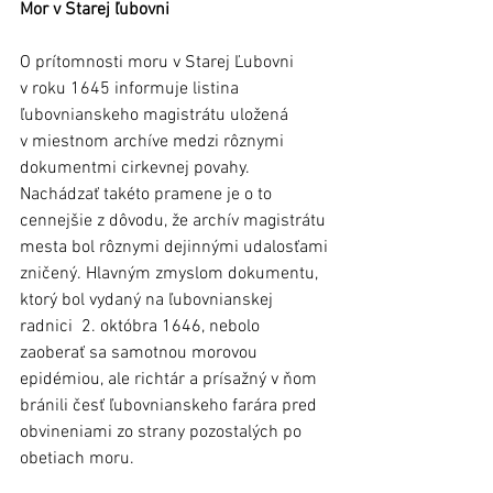
Mor v Starej ľubovni
O prítomnosti moru v Starej Ľubovni 
v roku 1645 informuje listina 
ľubovnianskeho magistrátu uložená 
v miestnom archíve medzi rôznymi 
dokumentmi cirkevnej povahy. 
Nachádzať takéto pramene je o to 
cennejšie z dôvodu, že archív magistrátu 
mesta bol rôznymi dejinnými udalosťami 
zničený. Hlavným zmyslom dokumentu, 
ktorý bol vydaný na ľubovnianskej 
radnici  2. októbra 1646, nebolo 
zaoberať sa samotnou morovou 
epidémiou, ale richtár a prísažný v ňom 
bránili česť ľubovnianskeho farára pred 
obvineniami zo strany pozostalých po 
obetiach moru.