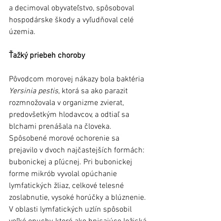
a decimoval obyvateľstvo, spôsoboval 
hospodárske škody a vyľudňoval celé 
územia.
Ťažký priebeh choroby
Pôvodcom morovej nákazy bola baktéria 
Yersinia pestis
, ktorá sa ako parazit 
rozmnožovala v organizme zvierat, 
predovšetkým hlodavcov, a odtiaľ sa 
blchami prenášala na človeka. 
Spôsobené morové ochorenie sa 
prejavilo v dvoch najčastejších formách: 
bubonickej a pľúcnej. Pri bubonickej 
forme mikrób vyvolal opúchanie 
lymfatických žliaz, celkové telesné 
zoslabnutie, vysoké horúčky a blúznenie. 
V oblasti lymfatických uzlín spôsobil 