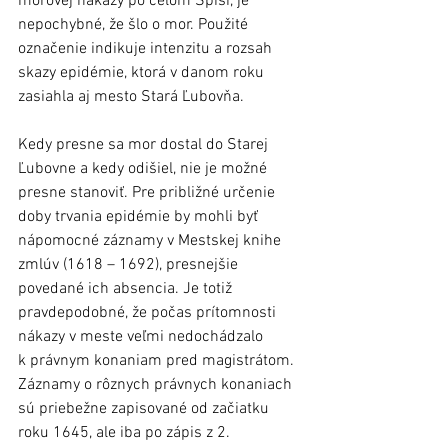
morovej nákazy po celom Spiši, je 
nepochybné, že šlo o mor. Použité 
označenie indikuje intenzitu a rozsah 
skazy epidémie, ktorá v danom roku 
zasiahla aj mesto Stará Ľubovňa.
Kedy presne sa mor dostal do Starej 
Ľubovne a kedy odišiel, nie je možné 
presne stanoviť. Pre približné určenie 
doby trvania epidémie by mohli byť 
nápomocné záznamy v Mestskej knihe 
zmlúv (1618 – 1692), presnejšie 
povedané ich absencia. Je totiž 
pravdepodobné, že počas prítomnosti 
nákazy v meste veľmi nedochádzalo 
k právnym konaniam pred magistrátom. 
Záznamy o rôznych právnych konaniach 
sú priebežne zapisované od začiatku 
roku 1645, ale iba po zápis z 2. 