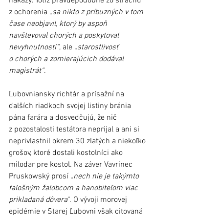
nákazy. Totiž pravdepodobne zo strachu 
z ochorenia „
sa nikto z príbuzných v tom 
čase neobjavil, ktorý by aspoň 
navštevoval chorých a poskytoval 
nevyhnutnosti“
, ale 
„starostlivosť 
o chorých a zomierajúcich dodával 
magistrát“
.
Ľubovniansky richtár a prísažní na 
ďalších riadkoch svojej listiny bránia 
pána farára a dosvedčujú, že nič 
z pozostalosti testátora neprijal a ani si 
neprivlastnil okrem 30 zlatých a niekoľko 
grošov, ktoré dostali kostolníci ako 
milodar pre kostol. Na záver Vavrinec 
Pruskowský prosí 
„nech nie je takýmto 
falošným žalobcom a hanobiteľom viac 
prikladaná dôvera
“. O vývoji morovej 
epidémie v Starej Ľubovni však citovaná 