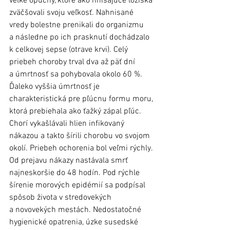
veľké opuchy, ktoré ako hnisajúce ložiská 
zväčšovali svoju veľkosť. Nahnisané 
vredy bolestne prenikali do organizmu 
a následne po ich prasknutí dochádzalo 
k celkovej sepse (otrave krvi). Celý 
priebeh choroby trval dva až päť dní 
a úmrtnosť sa pohybovala okolo 60 %. 
Ďaleko vyššia úmrtnosť je 
charakteristická pre pľúcnu formu moru, 
ktorá prebiehala ako ťažký zápal pľúc. 
Chorí vykašlávali hlien infikovaný 
nákazou a takto šírili chorobu vo svojom 
okolí. Priebeh ochorenia bol veľmi rýchly. 
Od prejavu nákazy nastávala smrť 
najneskoršie do 48 hodín. Pod rýchle 
šírenie morových epidémií sa podpísal 
spôsob života v stredovekých 
a novovekých mestách. Nedostatočné 
hygienické opatrenia, úzke susedské 