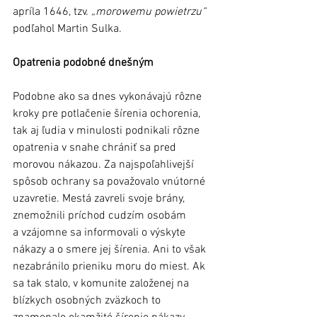
apríla 1646, tzv. 
„morowemu powietrzu“
podľahol Martin Sulka.
Opatrenia podobné dnešným
Podobne ako sa dnes vykonávajú rôzne 
kroky pre potlačenie šírenia ochorenia, 
tak aj ľudia v minulosti podnikali rôzne 
opatrenia v snahe chrániť sa pred 
morovou nákazou. Za najspoľahlivejší 
spôsob ochrany sa považovalo vnútorné 
uzavretie. Mestá zavreli svoje brány, 
znemožnili príchod cudzím osobám 
a vzájomne sa informovali o výskyte 
nákazy a o smere jej šírenia. Ani to však 
nezabránilo prieniku moru do miest. Ak 
sa tak stalo, v komunite založenej na 
blízkych osobných zväzkoch to 