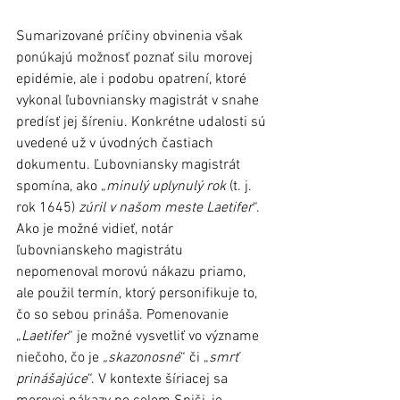
Sumarizované príčiny obvinenia však 
ponúkajú možnosť poznať silu morovej 
epidémie, ale i podobu opatrení, ktoré 
vykonal ľubovniansky magistrát v snahe 
predísť jej šíreniu. Konkrétne udalosti sú 
uvedené už v úvodných častiach 
dokumentu. Ľubovniansky magistrát 
spomína, ako „
minulý uplynulý rok
 (t. j. 
rok 1645) 
zúril v našom meste Laetifer
“. 
Ako je možné vidieť, notár 
ľubovnianskeho magistrátu 
nepomenoval morovú nákazu priamo, 
ale použil termín, ktorý personifikuje to, 
čo so sebou prináša. Pomenovanie 
„
Laetifer
“ je možné vysvetliť vo význame 
niečoho, čo je 
„skazonosné
“ či „
smrť 
prinášajúce
“. V kontexte šíriacej sa 