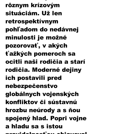
rôznym krízovým 
situáciám. Už len 
retrospektívnym 
pohľadom do nedávnej 
minulosti je možné 
pozorovať, v akých 
ťažkých pomeroch sa 
ocitli naši rodičia a starí 
rodičia. Moderné dejiny 
ich postavili pred 
nebezpečenstvo 
globálnych vojenských 
konfliktov či sústavnú 
hrozbu neúrody a s ňou 
spojený hlad. Popri vojne 
a hladu sa s istou 