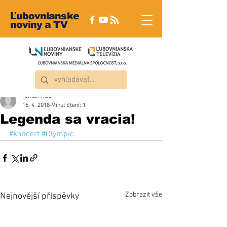
Ľubovnianske
noviny a TV
roman4723
16. 4. 2018
Minut čtení: 1
Legenda sa vracia!
#koncert
#Olympic
Zobrazit vše
Nejnovější příspěvky