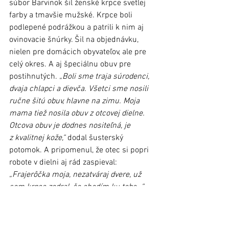
súbor Barvinok šil ženské krpce svetlej 
farby a tmavšie mužské. Krpce boli 
podlepené podrážkou a patrili k nim aj 
ovinovacie šnúrky. Šil na objednávku, 
nielen pre domácich obyvateľov, ale pre 
celý okres. A aj špeciálnu obuv pre 
postihnutých. 
„Boli sme traja súrodenci, 
dvaja chlapci a dievča. Všetci sme nosili 
ručne šitú obuv, hlavne na zimu. Moja 
mama tiež nosila obuv z otcovej dielne. 
Otcova obuv je dodnes nositeľná, je 
z kvalitnej kože,“
 dodal šusterský 
potomok. A pripomenul, že otec si popri 
robote v dielni aj rád zaspieval: 
„Frajerôčka moja, nezatváraj dvere, už 
som krpce zodral, čo chodím ku tebe…“
Neskoršie zaobul aj svojich vnukov, 
dodnes má rodina odložené topánky 
synov. Ostali po ňom teda výrobky nielen 