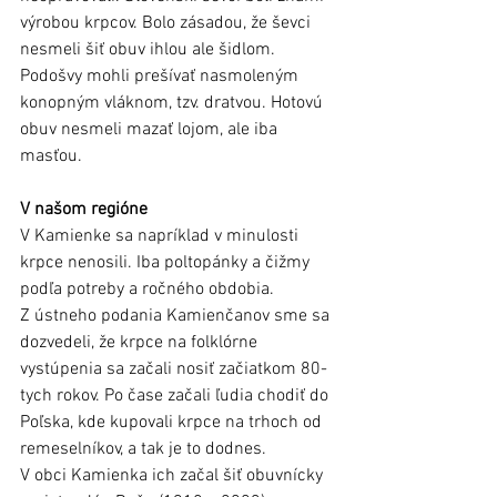
výrobou krpcov. Bolo zásadou, že ševci 
nesmeli šiť obuv ihlou ale šidlom. 
Podošvy mohli prešívať nasmoleným 
konopným vláknom, tzv. dratvou. Hotovú 
obuv nesmeli mazať lojom, ale iba 
masťou.
V našom regióne
V Kamienke sa napríklad v minulosti 
krpce nenosili. Iba poltopánky a čižmy 
podľa potreby a ročného obdobia. 
Z ústneho podania Kamienčanov sme sa 
dozvedeli, že krpce na folklórne 
vystúpenia sa začali nosiť začiatkom 80-
tych rokov. Po čase začali ľudia chodiť do 
Poľska, kde kupovali krpce na trhoch od 
remeselníkov, a tak je to dodnes.
V obci Kamienka ich začal šiť obuvnícky 