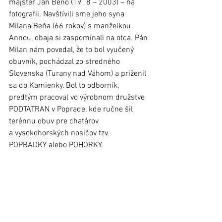
majster Ján Beňo (1918 – 2003) – na 
fotografii. Navštívili sme jeho syna 
Milana Beňa (66 rokov) s manželkou 
Annou, obaja si zaspomínali na otca. Pán 
Milan nám povedal, že to bol vyučený 
obuvník, pochádzal zo stredného 
Slovenska (Turany nad Váhom) a priženil 
sa do Kamienky. Bol to odborník, 
predtým pracoval vo výrobnom družstve 
PODTATRAN v Poprade, kde ručne šil 
terénnu obuv pre chatárov 
a vysokohorských nosičov tzv. 
POPRADKY alebo POHORKY.