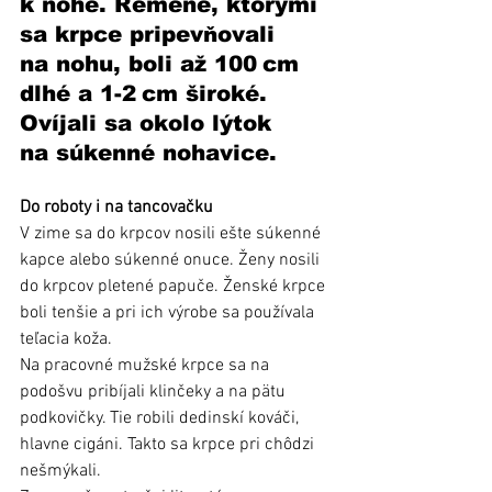
k nohe. Remene, ktorými 
sa krpce pripevňovali 
na nohu, boli až 100 cm 
dlhé a 1-2 cm široké. 
Ovíjali sa okolo lýtok 
na súkenné nohavice. 
Do roboty i na tancovačku
V zime sa do krpcov nosili ešte súkenné 
kapce alebo súkenné onuce. Ženy nosili 
do krpcov pletené papuče. Ženské krpce 
boli tenšie a pri ich výrobe sa používala 
teľacia koža.
Na pracovné mužské krpce sa na 
podošvu pribíjali klinčeky a na pätu 
podkovičky. Tie robili dedinskí kováči, 
hlavne cigáni. Takto sa krpce pri chôdzi 
nešmýkali.