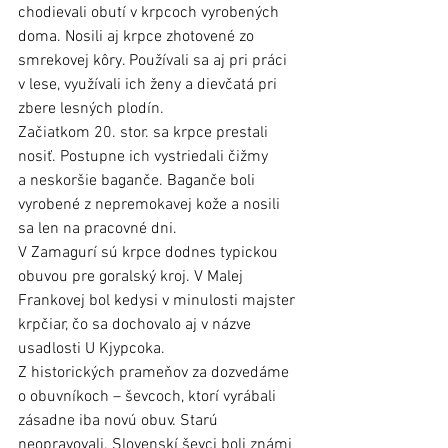
chodievali obutí v krpcoch vyrobených 
doma. Nosili aj krpce zhotovené zo 
smrekovej kôry. Používali sa aj pri práci 
v lese, využívali ich ženy a dievčatá pri 
zbere lesných plodín.
Začiatkom 20. stor. sa krpce prestali 
nosiť. Postupne ich vystriedali čižmy 
a neskoršie baganče. Baganče boli 
vyrobené z nepremokavej kože a nosili 
sa len na pracovné dni.
V Zamagurí sú krpce dodnes typickou 
obuvou pre goralský kroj. V Malej 
Frankovej bol kedysi v minulosti majster 
krpčiar, čo sa dochovalo aj v názve 
usadlosti U Kjypcoka.
Z historických prameňov za dozvedáme 
o obuvníkoch – ševcoch, ktorí vyrábali 
zásadne iba novú obuv. Starú 
neopravovali. Slovenskí ševci boli známi 