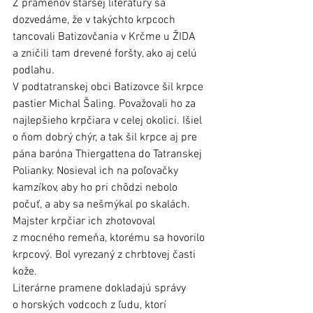
Z prameňov staršej literatúry sa 
dozvedáme, že v takýchto krpcoch 
tancovali Batizovčania v Krčme u ŽIDA 
a zničili tam drevené foršty, ako aj celú 
podlahu.
V podtatranskej obci Batizovce šil krpce 
pastier Michal Šaling. Považovali ho za 
najlepšieho krpčiara v celej okolici. Išiel 
o ňom dobrý chýr, a tak šil krpce aj pre 
pána baróna Thiergattena do Tatranskej 
Polianky. Nosieval ich na poľovačky 
kamzíkov, aby ho pri chôdzi nebolo 
počuť, a aby sa nešmýkal po skalách. 
Majster krpčiar ich zhotovoval 
z mocného remeňa, ktorému sa hovorilo 
krpcový. Bol vyrezaný z chrbtovej časti 
kože.
Literárne pramene dokladajú správy 
o horských vodcoch z ľudu, ktorí 