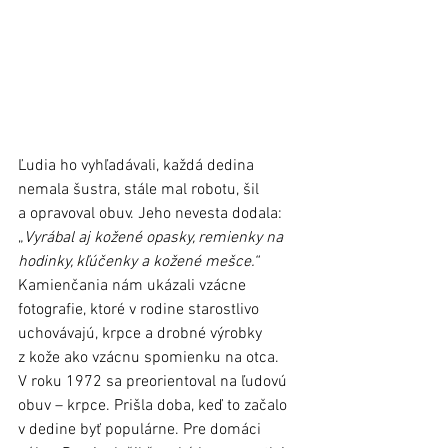
Ľudia ho vyhľadávali, každá dedina 
nemala šustra, stále mal robotu, šil 
a opravoval obuv. Jeho nevesta dodala: 
„
Vyrábal aj kožené opasky, remienky na 
hodinky, kľúčenky a kožené mešce.“
Kamienčania nám ukázali vzácne 
fotografie, ktoré v rodine starostlivo 
uchovávajú, krpce a drobné výrobky 
z kože ako vzácnu spomienku na otca.
V roku 1972 sa preorientoval na ľudovú 
obuv – krpce. Prišla doba, keď to začalo 
v dedine byť populárne. Pre domáci 