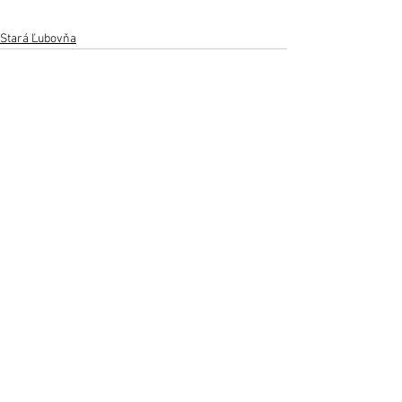
Stará Ľubovňa
Zobrazit vše
Nejnovější příspěvky