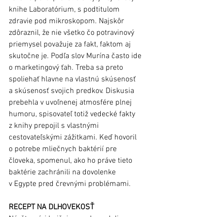
knihe Laboratórium, s podtitulom 
zdravie pod mikroskopom. Najskôr 
zdôraznil, že nie všetko čo potravinový 
priemysel považuje za fakt, faktom aj 
skutočne je. Podľa slov Murína často ide 
o marketingový ťah. Treba sa preto 
spoliehať hlavne na vlastnú skúsenosť 
a skúsenosť svojich predkov. Diskusia 
prebehla v uvoľnenej atmosfére plnej 
humoru, spisovateľ totiž vedecké fakty 
z knihy prepojil s vlastnými 
cestovateľskými zážitkami. Keď hovoril 
o potrebe mliečnych baktérií pre 
človeka, spomenul, ako ho práve tieto 
baktérie zachránili na dovolenke 
v Egypte pred črevnými problémami. 
RECEPT NA DLHOVEKOSŤ