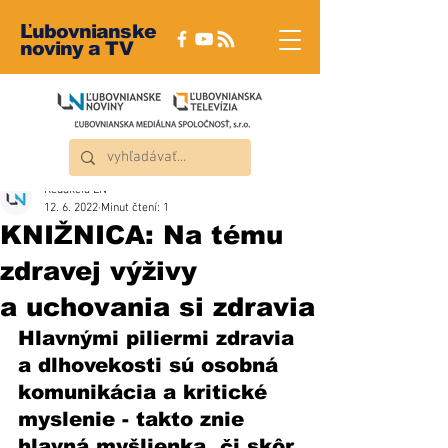
Ľubovnianske
noviny a TV
Redakcia ĽN
12. 6. 2022
Minut čtení: 1
KNIŽNICA: Na tému
zdravej výživy
a uchovania si zdravia
Hlavnými piliermi zdravia 
a dlhovekosti sú osobná 
komunikácia a kritické 
myslenie - takto znie 
hlavná myšlienka, či skôr 