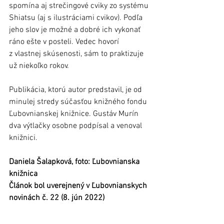
spomína aj strečingové cviky zo systému 
Shiatsu (aj s ilustráciami cvikov). Podľa 
jeho slov je možné a dobré ich vykonať 
ráno ešte v posteli. Vedec hovorí 
z vlastnej skúsenosti, sám to praktizuje 
už niekoľko rokov.
Publikácia, ktorú autor predstavil, je od 
minulej stredy súčasťou knižného fondu 
Ľubovnianskej knižnice. Gustáv Murín 
dva výtlačky osobne podpísal a venoval 
knižnici.
Daniela Šalapková, foto: Ľubovnianska 
knižnica
Článok bol uverejnený v Ľubovnianskych 
novinách č. 22 (8. jún 2022)