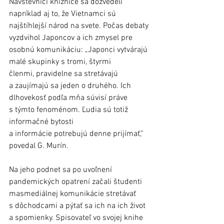
Návštevníci knižnice sa dozvedeli 
napríklad aj to, že Vietnamci sú 
najštíhlejší národ na svete. Počas debaty 
vyzdvihol Japoncov a ich zmysel pre 
osobnú komunikáciu: „Japonci vytvárajú 
malé skupinky s tromi, štyrmi 
členmi, pravidelne sa stretávajú 
a zaujímajú sa jeden o druhého. Ich 
dlhovekosť podľa mňa súvisí práve 
s týmto fenoménom. Ľudia sú totiž 
informačné bytosti 
a informácie potrebujú denne prijímať,“ 
povedal G. Murín.
Na jeho podnet sa po uvoľnení 
pandemických opatrení začali študenti 
masmediálnej komunikácie stretávať 
s dôchodcami a pýtať sa ich na ich život 
a spomienky. Spisovateľ vo svojej knihe 