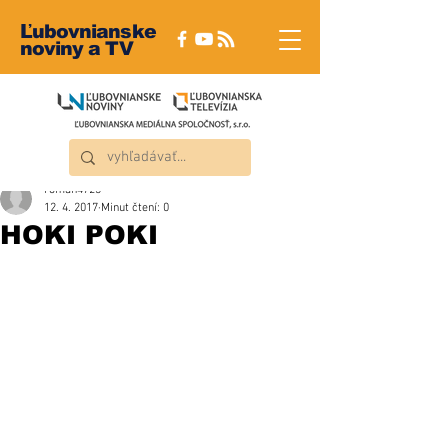
Ľubovnianske
noviny a TV
roman4723
12. 4. 2017
Minut čtení: 0
HOKI POKI