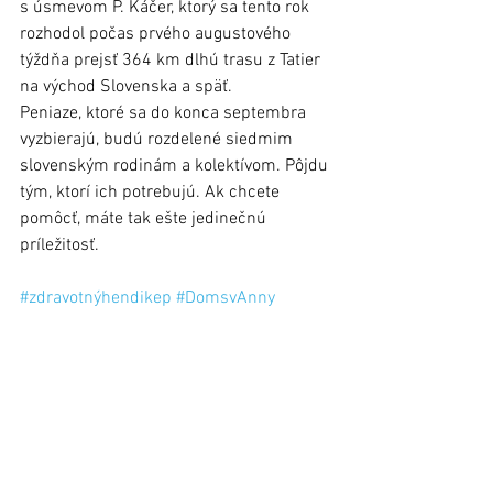
s úsmevom P. Káčer, ktorý sa tento rok 
rozhodol počas prvého augustového 
týždňa prejsť 364 km dlhú trasu z Tatier 
na východ Slovenska a späť.
Peniaze, ktoré sa do konca septembra 
vyzbierajú, budú rozdelené siedmim 
slovenským rodinám a kolektívom. Pôjdu 
tým, ktorí ich potrebujú. Ak chcete 
pomôcť, máte tak ešte jedinečnú 
príležitosť.
#zdravotnýhendikep
#DomsvAnny
#PeterKáčer
#Káčernabicykli
#NadáciaTA3
Stará Ľubovňa