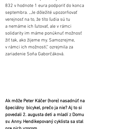
832 v hodnote 1 eura podporiť do konca 
septembra. „Je dôležité upozorňovať 
verejnosť na to, že títo ľudia sú tu 
a nemáme ich ľutovať, ale v rámci 
solidarity im máme ponúknuť možnosť 
žiť tak, ako žijeme my. Samozrejme, 
v rámci ich možností,“ ozrejmila za 
zariadenie Soňa Gaborčáková.
Ak môže Peter Káčer (hore) nasadnúť na 
špeciálny  bicykel, prečo ja nie? Aj to si 
povedali 2. augusta deti a mladí z Domu 
sv. Anny. Hendikepovaný cyklista sa stal 
pre nich vzorom.