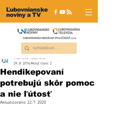
Ľubovnianske
noviny a TV
PhDr. Eva Halamová
29. 8. 2016
Minut čtení: 2
Hendikepovaní
potrebujú skôr pomoc
a nie ľútosť
Aktualizováno:
22. 7. 2020