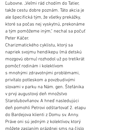
Ľubovne. „Veľmi rád chodím do Tatier, 
takže cestu dobre poznám. Táto akcia je 
ale špecifická tým, že všetky prekážky, 
ktoré sa počas nej vyskytnú, prekonáme 
a tým pomôžeme iným,“ nechal sa počuť 
Peter Káčer.
Charizmatického cyklistu, ktorý sa 
napriek svojmu hendikepu (má detskú 
mozgovú obrnu) rozhodol už po tretíkrát 
pomôcť rodinám i kolektívom 
s mnohými zdravotnými problémami, 
privítalo potleskom a povzbudivými 
slovami v parku na Nám. gen. Štefánika 
v prvý augustový deň množstvo 
Staroľubovňanov. A hneď nasledujúci 
deň pomohli Petrovi odštartovať 2. etapu 
do Bardejova klienti z Domu sv. Anny. 
Práve oni sú jedným z kolektívov, ktorý 
môžete zaslaním prázdnej sms na číslo 