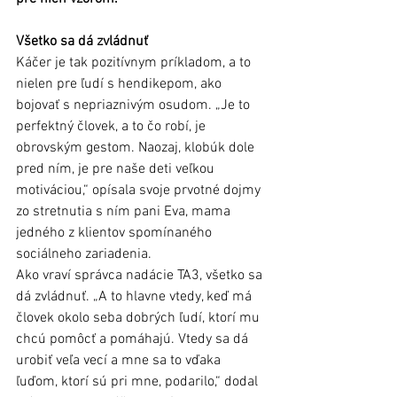
Všetko sa dá zvládnuť
Káčer je tak pozitívnym príkladom, a to 
nielen pre ľudí s hendikepom, ako 
bojovať s nepriaznivým osudom. „Je to 
perfektný človek, a to čo robí, je 
obrovským gestom. Naozaj, klobúk dole 
pred ním, je pre naše deti veľkou 
motiváciou,“ opísala svoje prvotné dojmy 
zo stretnutia s ním pani Eva, mama 
jedného z klientov spomínaného 
sociálneho zariadenia.
Ako vraví správca nadácie TA3, všetko sa 
dá zvládnuť. „A to hlavne vtedy, keď má 
človek okolo seba dobrých ľudí, ktorí mu 
chcú pomôcť a pomáhajú. Vtedy sa dá 
urobiť veľa vecí a mne sa to vďaka 
ľuďom, ktorí sú pri mne, podarilo,“ dodal 