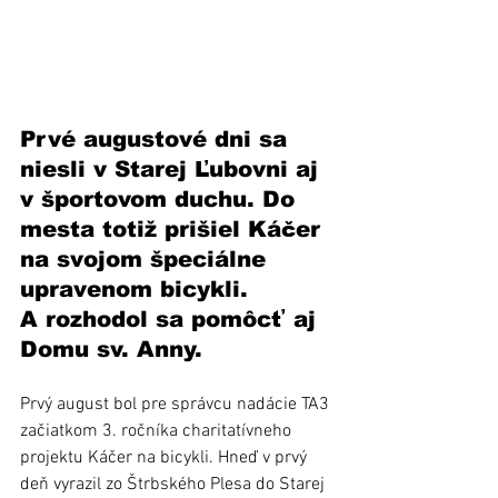
Prvé augustové dni sa 
niesli v Starej Ľubovni aj 
v športovom duchu. Do 
mesta totiž prišiel Káčer 
na svojom špeciálne 
upravenom bicykli. 
A rozhodol sa pomôcť aj 
Domu sv. Anny.
Prvý august bol pre správcu nadácie TA3 
začiatkom 3. ročníka charitatívneho 
projektu Káčer na bicykli. Hneď v prvý 
deň vyrazil zo Štrbského Plesa do Starej 