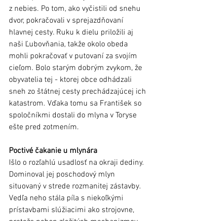
z nebies. Po tom, ako vyčistili od snehu 
dvor, pokračovali v sprejazdňovaní 
hlavnej cesty. Ruku k dielu priložili aj 
naši Ľubovňania, takže okolo obeda 
mohli pokračovať v putovaní za svojím 
cieľom. Bolo starým dobrým zvykom, že 
obyvatelia tej - ktorej obce odhádzali 
sneh zo štátnej cesty prechádzajúcej ich 
katastrom. Vďaka tomu sa František so 
spoločníkmi dostali do mlyna v Toryse 
ešte pred zotmením.
Poctivé čakanie u mlynára
Išlo o rozľahlú usadlosť na okraji dediny. 
Dominoval jej poschodový mlyn 
situovaný v strede rozmanitej zástavby. 
Vedľa neho stála píla s niekoľkými 
prístavbami slúžiacimi ako strojovne, 