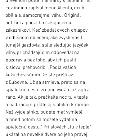
drevenom pulte mal hárky s lístkami. Tu 
cez indigo zapísal meno klienta, druh 
obilia a, samozrejme, váhu. Originál 
odtrhol a podal ho čakajúcemu 
zákazníkovi. Keď zbadal dvoch chlapov 
v odlišnom oblečení, aké zvykli nosiť 
tunajší gazdovia, stále sledujúc jazýček 
váhy, prichádzajúcim odpovedal na 
pozdrav a bez toho, aby ich pustil 
k slovu, prehovoril:  „Podľa vašich 
kožuchov súdim, že ste prišli až 
z Ľubovne. Už sa stmieva, preto sa na 
spiatočnú cestu zrejme vydáte až zajtra 
ráno. Ak je tak, prečkajte noc tu v teple 
a nad ránom príďte aj s obilím k rampe. 
Než vyjde slnko, budete mať vymleté 
a hneď potom sa môžete vydať na 
spiatočnú cestu.“ Pri slovách „tu v teple“ 
ukázal na neveľké dvere po jeho pravej 