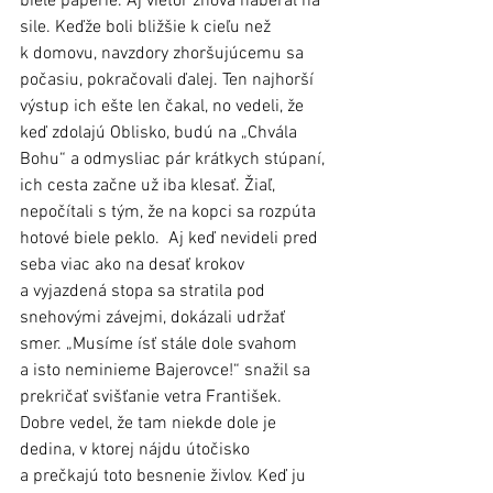
biele páperie. Aj vietor znova naberal na 
sile. Keďže boli bližšie k cieľu než 
k domovu, navzdory zhoršujúcemu sa 
počasiu, pokračovali ďalej. Ten najhorší 
výstup ich ešte len čakal, no vedeli, že 
keď zdolajú Oblisko, budú na „Chvála 
Bohu“ a odmysliac pár krátkych stúpaní, 
ich cesta začne už iba klesať. Žiaľ, 
nepočítali s tým, že na kopci sa rozpúta 
hotové biele peklo.  Aj keď nevideli pred 
seba viac ako na desať krokov 
a vyjazdená stopa sa stratila pod 
snehovými závejmi, dokázali udržať 
smer. „Musíme ísť stále dole svahom 
a isto neminieme Bajerovce!“ snažil sa 
prekričať svišťanie vetra František. 
Dobre vedel, že tam niekde dole je 
dedina, v ktorej nájdu útočisko 
a prečkajú toto besnenie živlov. Keď ju 