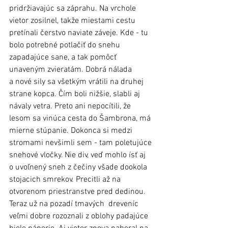
pridržiavajúc sa záprahu. Na vrchole 
vietor zosilnel, takže miestami cestu 
pretínali čerstvo naviate záveje. Kde - tu 
bolo potrebné potlačiť do snehu 
zapadajúce sane, a tak pomôcť 
unaveným zvieratám. Dobrá nálada 
a nové sily sa všetkým vrátili na druhej 
strane kopca. Čím boli nižšie, slabli aj 
návaly vetra. Preto ani nepocítili, že 
lesom sa vinúca cesta do Šambrona, má 
mierne stúpanie. Dokonca si medzi 
stromami nevšimli sem - tam poletujúce 
snehové vločky. Nie div, veď mohlo ísť aj 
o uvoľnený sneh z čečiny všade dookola 
stojacich smrekov. Precitli až na 
otvorenom priestranstve pred dedinou. 
Teraz už na pozadí tmavých  dreveníc 
veľmi dobre rozoznali z oblohy padajúce 