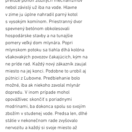
pretože pohon zložitých mechanizmov 
nebol závislý už iba na vode. Hlavne 
v zime ju úplne nahradil parný kotol 
s vysokým komínom. Priestranný dvor 
spevnený betónom obkolesovali 
hospodárske stavby a na tunajšie 
pomery veľký dom mlynára. Popri 
mlynskom potoku sa tiahla dlhá kolóna 
všakovakých povozov čakajúcich, kým na 
ne príde rad. Každý nový zákazník zaujal 
miesto na jej konci. Podobne to urobil aj 
pútnici z Ľubovne. Predbiehanie bolo 
možné, iba ak niekoho zavolal mlynár 
dopredu. V inom prípade mohol 
opovážlivec skončiť s poriadnymi 
modrinami, ba dokonca spolu so svojím 
zbožím v studenej vode. Predsa len, dlhé 
státie v nekonečnom rade zvyšovalo 
nervozitu a každý si svoje miesto až 