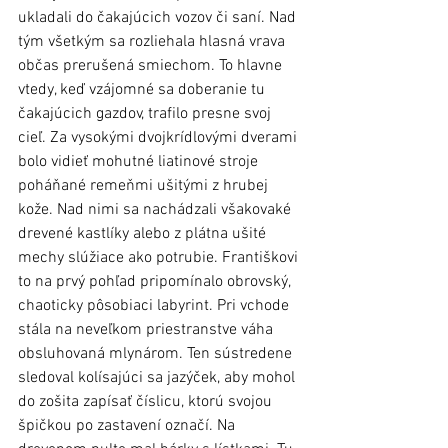
ukladali do čakajúcich vozov či saní. Nad 
tým všetkým sa rozliehala hlasná vrava 
občas prerušená smiechom. To hlavne 
vtedy, keď vzájomné sa doberanie tu 
čakajúcich gazdov, trafilo presne svoj 
cieľ. Za vysokými dvojkrídlovými dverami 
bolo vidieť mohutné liatinové stroje 
poháňané remeňmi ušitými z hrubej 
kože. Nad nimi sa nachádzali všakovaké 
drevené kastlíky alebo z plátna ušité 
mechy slúžiace ako potrubie. Františkovi 
to na prvý pohľad pripomínalo obrovský, 
chaoticky pôsobiaci labyrint. Pri vchode 
stála na neveľkom priestranstve váha 
obsluhovaná mlynárom. Ten sústredene 
sledoval kolísajúci sa jazýček, aby mohol 
do zošita zapísať číslicu, ktorú svojou 
špičkou po zastavení označí. Na 