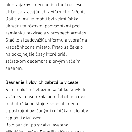
plné vojakov smerujúcich buď na sever, 
alebo sa vracajúcich z víťazného ťaženia. 
Obilie či múka mohli byť veľmi ľahko 
ukradnuté rôznymi podvodníkmi pod 
zámienku rekvirácie v prospech armády. 
Stačilo si zadovážiť uniformu a vybrať na 
krádež vhodné miesto. Preto sa čakalo 
na pokojnejšie časy ktoré prišli 
začiatkom decembra s prvým väčším 
snehom. 
Besnenie živlov ich zabrzdilo v ceste
Sane naložené zbožím sa ľahko šmýkali 
v zľadovatených koľajách. Ťahali ich dva 
mohutné kone štajerského plemena 
s postrojmi ovešanými roľničkami, to aby 
zaplašili divú zver. 
Bolo pár dní po sviatku svätého 