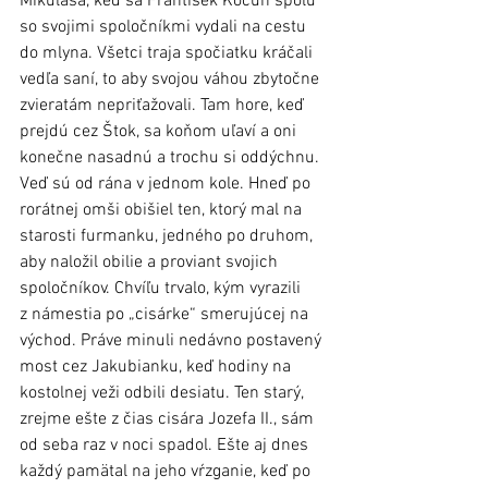
Mikuláša, keď sa František Kocun spolu 
so svojimi spoločníkmi vydali na cestu 
do mlyna. Všetci traja spočiatku kráčali 
vedľa saní, to aby svojou váhou zbytočne 
zvieratám nepriťažovali. Tam hore, keď 
prejdú cez Štok, sa koňom uľaví a oni 
konečne nasadnú a trochu si oddýchnu. 
Veď sú od rána v jednom kole. Hneď po 
rorátnej omši obišiel ten, ktorý mal na 
starosti furmanku, jedného po druhom, 
aby naložil obilie a proviant svojich 
spoločníkov. Chvíľu trvalo, kým vyrazili 
z námestia po „cisárke“ smerujúcej na 
východ. Práve minuli nedávno postavený 
most cez Jakubianku, keď hodiny na 
kostolnej veži odbili desiatu. Ten starý, 
zrejme ešte z čias cisára Jozefa II., sám 
od seba raz v noci spadol. Ešte aj dnes 
každý pamätal na jeho vŕzganie, keď po 