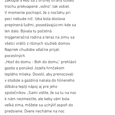
zaklopal a keď sa z druhej strany ozvalo 
trochu prekvapené „voľno“, tak vošiel. 
V momente pochopil, že z nocľahu pri 
peci nebude nič. Izba bola doslova 
preplnená ľuďmi, posedávajúcimi kde sa 
len dalo. Bývala tu početná 
trojgeneračná rodina a teraz na zimu sa 
všetci vrátili z rôznych služieb domov. 
Napriek chudobe vďačne prijali 
pocestných. 
„Hosť do domu - Boh do domu,“ prehlásil 
gazda a ponúkol Jozefa hrnčekom 
teplého mlieka. Dovolil, aby prenocovali 
v stodole a gazdiná naliala do hlineného 
džbána teplý nápoj aj pre jeho 
spoločníkov. „Sami vidíte, že sa tu na noc 
k nám nezmestíte, ale keby vám bola 
veľká zima, môžete sa uchýliť aspoň do 
predsiene. Dvere necháme na noc 