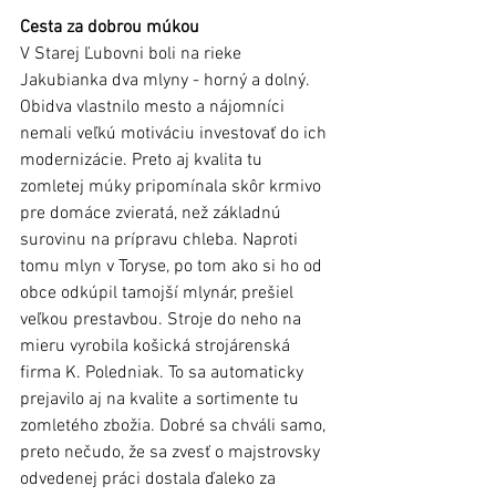
Cesta za dobrou múkou
V Starej Ľubovni boli na rieke 
Jakubianka dva mlyny - horný a dolný. 
Obidva vlastnilo mesto a nájomníci 
nemali veľkú motiváciu investovať do ich 
modernizácie. Preto aj kvalita tu 
zomletej múky pripomínala skôr krmivo 
pre domáce zvieratá, než základnú 
surovinu na prípravu chleba. Naproti 
tomu mlyn v Toryse, po tom ako si ho od 
obce odkúpil tamojší mlynár, prešiel 
veľkou prestavbou. Stroje do neho na 
mieru vyrobila košická strojárenská 
firma K. Poledniak. To sa automaticky 
prejavilo aj na kvalite a sortimente tu 
zomletého zbožia. Dobré sa chváli samo, 
preto nečudo, že sa zvesť o majstrovsky 
odvedenej práci dostala ďaleko za 