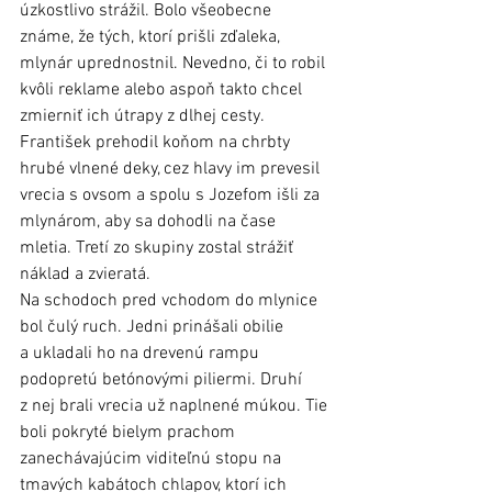
úzkostlivo strážil. Bolo všeobecne 
známe, že tých, ktorí prišli zďaleka, 
mlynár uprednostnil. Nevedno, či to robil 
kvôli reklame alebo aspoň takto chcel 
zmierniť ich útrapy z dlhej cesty. 
František prehodil koňom na chrbty 
hrubé vlnené deky, cez hlavy im prevesil 
vrecia s ovsom a spolu s Jozefom išli za 
mlynárom, aby sa dohodli na čase 
mletia. Tretí zo skupiny zostal strážiť 
náklad a zvieratá. 
Na schodoch pred vchodom do mlynice 
bol čulý ruch. Jedni prinášali obilie 
a ukladali ho na drevenú rampu 
podopretú betónovými piliermi. Druhí 
z nej brali vrecia už naplnené múkou. Tie 
boli pokryté bielym prachom 
zanechávajúcim viditeľnú stopu na 
tmavých kabátoch chlapov, ktorí ich 