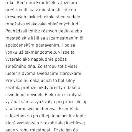
ruke. Keď nimi František s Jozefom 
prešli, ocitli sa v miestnosti, kde na 
drevených lávkach okolo stien sedelo 
množstvo všakovako oblečených ľudí. 
Pochádzali totiž z rôznych dedín alebo 
mestečiek a líšili sa aj zamestnaním či 
spoločenským postavením. Hoc sa 
vonku už takmer zotmelo, v izbe to 
vyzeralo ako napoludnie počas 
slnečného dňa. Zo stropu totiž visel 
luster s dvoma svietiacimi žiarovkami. 
Pre väčšinu čakajúcich to bol silný 
zážitok, pretože nikdy predtým takéto 
osvetlenie nevideli. Elektrinu si mlynár 
vyrábal sám a využíval ju pri práci, ale aj 
v súkromí svojho domova. František 
s Jozefom sa po dlhej dobe ocitli v teple, 
ktoré vychádzalo z rozohriatej kachľovej 
pece v rohu miestnosti. Preto len čo 