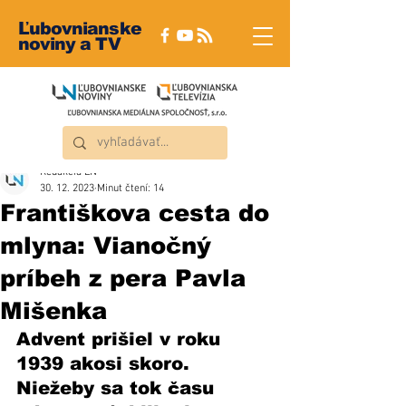
Ľubovnianske
noviny a TV
Redakcia ĽN
30. 12. 2023
Minut čtení: 14
Františkova cesta do
mlyna: Vianočný
príbeh z pera Pavla
Mišenka
Advent prišiel v roku 
1939 akosi skoro. 
Niežeby sa tok času 