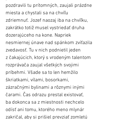
pozdravili tu prítomných, zaujali prázdne 
miesta a chystali sa na chvíľu 
zdriemnuť. Jozef naozaj iba na chvíľku, 
zakrátko totiž musel vystriedať druha 
dozerajúceho na kone. Napriek 
nesmiernej únave nad spánkom zvíťazila 
zvedavosť. Tu v nich podnietil jeden 
z čakajúcich, ktorý s vrodeným talentom 
rozprávača zaujal všetkých svojimi 
príbehmi. Všade sa to len hemžilo 
škriatkami, vílami, bosorkami, 
zázračnými bylinami a rôznymi inými 
čarami. Čas odrazu prestal existovať, 
ba dokonca sa z miestnosti nechcelo 
odísť ani tomu, ktorého meno mlynár 
zakričal, aby si prišiel prevziať zomletú 
múku. Jozef sa započúval tak, že 
zabudol na službu pri koňoch. Spamätal 