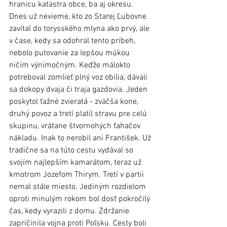
hranicu katastra obce, ba aj okresu. 
Dnes už nevieme, kto zo Starej Ľubovne 
zavítal do torysského mlyna ako prvý, ale 
v čase, kedy sa odohral tento príbeh, 
nebolo putovanie za lepšou múkou 
ničím výnimočným. Keďže málokto 
potreboval zomlieť plný voz obilia, dávali 
sa dokopy dvaja či traja gazdovia. Jeden 
poskytol ťažné zvieratá - zväčša kone, 
druhý povoz a tretí platil stravu pre celú 
skupinu, vrátane štvornohých ťahačov 
nákladu. Inak to nerobil ani František. Už 
tradične sa na túto cestu vydával so 
svojím najlepším kamarátom, teraz už 
kmotrom Jozefom Thirym. Tretí v partii 
nemal stále miesto. Jediným rozdielom 
oproti minulým rokom bol dosť pokročilý 
čas, kedy vyrazili z domu. Zdržanie 
zapríčinila vojna proti Poľsku. Cesty boli 