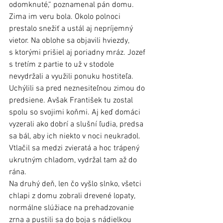
odomknuté,“ poznamenal pán domu. 
Zima im veru bola. Okolo polnoci 
prestalo snežiť a ustál aj nepríjemný 
vietor. Na oblohe sa objavili hviezdy, 
s ktorými prišiel aj poriadny mráz. Jozef 
s tretím z partie to už v stodole 
nevydržali a využili ponuku hostiteľa. 
Uchýlili sa pred neznesiteľnou zimou do 
predsiene. Avšak František tu zostal 
spolu so svojimi koňmi. Aj keď domáci 
vyzerali ako dobrí a slušní ľudia, predsa 
sa bál, aby ich niekto v noci neukradol. 
Vtlačil sa medzi zvieratá a hoc trápený 
ukrutným chladom, vydržal tam až do 
rána. 
Na druhý deň, len čo vyšlo slnko, všetci 
chlapi z domu zobrali drevené lopaty, 
normálne slúžiace na prehadzovanie 
zrna a pustili sa do boja s nádielkou 