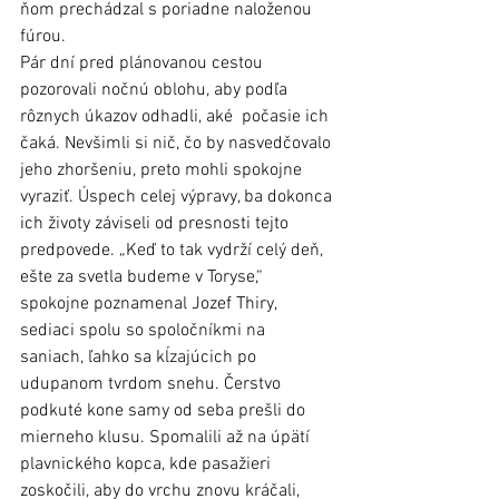
ňom prechádzal s poriadne naloženou 
fúrou.  
Pár dní pred plánovanou cestou 
pozorovali nočnú oblohu, aby podľa 
rôznych úkazov odhadli, aké  počasie ich 
čaká. Nevšimli si nič, čo by nasvedčovalo 
jeho zhoršeniu, preto mohli spokojne 
vyraziť. Úspech celej výpravy, ba dokonca 
ich životy záviseli od presnosti tejto 
predpovede. „Keď to tak vydrží celý deň, 
ešte za svetla budeme v Toryse,“ 
spokojne poznamenal Jozef Thiry, 
sediaci spolu so spoločníkmi na 
saniach, ľahko sa kĺzajúcich po 
udupanom tvrdom snehu. Čerstvo 
podkuté kone samy od seba prešli do 
mierneho klusu. Spomalili až na úpätí 
plavnického kopca, kde pasažieri 
zoskočili, aby do vrchu znovu kráčali, 