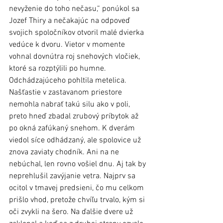
nevyženie do toho nečasu,“ ponúkol sa 
Jozef Thiry a nečakajúc na odpoveď 
svojich spoločníkov otvoril malé dvierka 
vedúce k dvoru. Vietor v momente 
vohnal dovnútra roj snehových vločiek, 
ktoré sa rozptýlili po humne. 
Odchádzajúceho pohltila metelica. 
Našťastie v zastavanom priestore 
nemohla nabrať takú silu ako v poli, 
preto hneď zbadal zrubový príbytok až 
po okná zafúkaný snehom. K dverám 
viedol síce odhádzaný, ale spolovice už 
znova zaviaty chodník. Ani na ne 
nebúchal, len rovno vošiel dnu. Aj tak by 
neprehlušil zavýjanie vetra. Najprv sa 
ocitol v tmavej predsieni, čo mu celkom 
prišlo vhod, pretože chvíľu trvalo, kým si 
oči zvykli na šero. Na ďalšie dvere už 