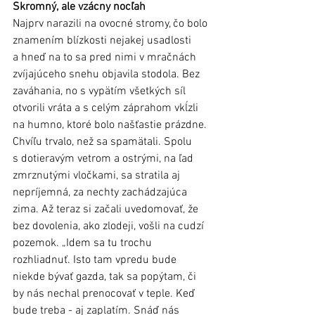
Skromný, ale vzácny nocľah
Najprv narazili na ovocné stromy, čo bolo 
znamením blízkosti nejakej usadlosti 
a hneď na to sa pred nimi v mračnách 
zvíjajúceho snehu objavila stodola. Bez 
zaváhania, no s vypätím všetkých síl 
otvorili vráta a s celým záprahom vkĺzli 
na humno, ktoré bolo našťastie prázdne. 
Chvíľu trvalo, než sa spamätali. Spolu 
s dotieravým vetrom a ostrými, na ľad 
zmrznutými vločkami, sa stratila aj 
nepríjemná, za nechty zachádzajúca 
zima. Až teraz si začali uvedomovať, že 
bez dovolenia, ako zlodeji, vošli na cudzí 
pozemok. „Idem sa tu trochu 
rozhliadnuť. Isto tam vpredu bude 
niekde bývať gazda, tak sa popýtam, či 
by nás nechal prenocovať v teple. Keď 
bude treba - aj zaplatím. Snáď nás 