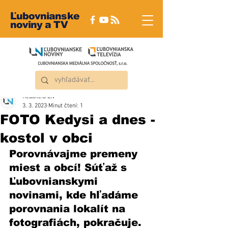
Ľubovnianske
noviny a TV
Redakcia ĽN
3. 3. 2023
Minut čtení: 1
FOTO Kedysi a dnes -
kostol v obci
Porovnávajme premeny 
miest a obcí! Súťaž s 
Ľubovnianskymi 
novinami, kde hľadáme 
porovnania lokalít na 
fotografiách, pokračuje. 