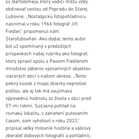
sv. Bartolomeja, ktorý vodiči môžu vždy 
obdivovať cestou od Popradu do Starej 
Ľubovne. „Nostalgickú fotopohľadnicu 
nasnímal v roku 1966 fotograf Jiři 
Fiedler,“ pripomenul nám 
Staroľubovňan. Ako dodal, tento autor 
bol už spomínaný v predošlých 
príspevkoch našej rubriky ako fotograf, 
ktorý spravil spolu s Pavlom Fiedlerom 
množstvo záberov významných objektov 
viacerých obcí v našom okrese. „Tento 
pekný kúsok z mojej zbierky neprešiel 
poštou, ale aj tak má zaujímavú 
výpovednú hodnotu zo života v obci pred 
57-mi rokmi. Súčasný pohľad na 
rovnakú lokalitu, v zanietení putovaním 
časom, som vyhotovil v roku 2022,“ 
pripísal veľký milovník histórie a vášnivý 
zberateľ dobových fotografií a pohľadníc. 