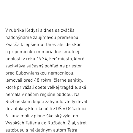
V rubrike Kedysi a dnes sa zväčša 
nadchýname zaujímavou premenou. 
Zväčša k lepšiemu. Dnes ale ide skôr 
o pripomienku mimoriadne smutnej 
udalosti z roku 1974, keď miesto, ktoré 
zachytáva súčasný pohľad na priestor 
pred Ľubovnianskou nemocnicou, 
lemovali pred 48 rokmi čierne sanitky, 
ktoré privážali obete veľkej tragédie, aká 
nemala v našom regióne obdobu. Na 
Ružbašskom kopci zahynulo vtedy deväť 
deviatakov, ktorí končili ZDŠ v Oščadnici. 
6. júna mali v pláne školský výlet do 
Vysokých Tatier a do Ružbách. Žiaľ, stret 
autobusu s nákladným autom Tatra 