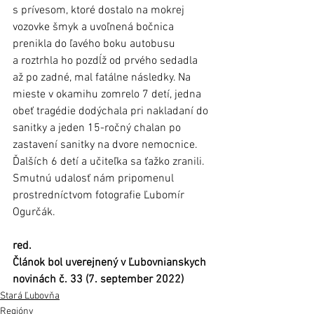
s prívesom, ktoré dostalo na mokrej 
vozovke šmyk a uvoľnená bočnica 
prenikla do ľavého boku autobusu 
a roztrhla ho pozdĺž od prvého sedadla 
až po zadné, mal fatálne následky. Na 
mieste v okamihu zomrelo 7 detí, jedna 
obeť tragédie dodýchala pri nakladaní do 
sanitky a jeden 15-ročný chalan po 
zastavení sanitky na dvore nemocnice. 
Ďalších 6 detí a učiteľka sa ťažko zranili. 
Smutnú udalosť nám pripomenul 
prostredníctvom fotografie Ľubomír 
Ogurčák.     
red.
Článok bol uverejnený v Ľubovnianskych 
novinách č. 33 (7. september 2022)
Stará Ľubovňa
Regióny