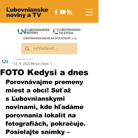
Ľubovnianske
noviny a TV
Redakcia ĽN
12. 9. 2022
Minut čtení: 1
FOTO Kedysi a dnes
Porovnávajme premeny 
miest a obcí! Súťaž 
s Ľubovnianskymi 
novinami, kde hľadáme 
porovnania lokalít na 
fotografiách, pokračuje. 
Posielajte snímky – 