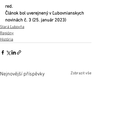
red.
Článok bol uverejnený v Ľubovnianskych 
novinách č. 3 (25. január 2023)
Stará Ľubovňa
Regióny
História
Zobrazit vše
Nejnovější příspěvky