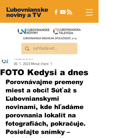
Ľubovnianske
noviny a TV
Redakcia ĽN
30. 1. 2023
Minut čtení: 1
FOTO Kedysi a dnes
Porovnávajme premeny 
miest a obcí! Súťaž s 
Ľubovnianskymi 
novinami, kde hľadáme 
porovnania lokalít na 
fotografiách, pokračuje. 
Posielajte snímky – 