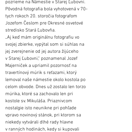
pozrieme na Námestie v Starej Ľubovni. 
Pôvodná fotografia bola vyhotovená v 70-
tych rokoch 20. storočia fotografom 
Jozefom Česlom pre Okresné osvetové 
stredisko Stará Ľubovňa. 
„Aj keď mám originálnu fotografiu vo 
svojej zbierke, vypýtal som si súhlas na 
jej zverejnenie od jej autora žijúceho 
v Starej Ľubovni,“ poznamenal Jozef 
Majerniček a upriamil pozornosť na 
travertínový múrik s reťazami, ktorý 
lemoval naše námestie okolo kostola po 
celom obvode. Dnes už zostalo len torzo 
múrika, ktoré sa zachovalo len pri 
kostole sv. Mikuláša. Priaznivcom 
nostalgie isto neunikne pri pohľade 
vpravo novinový stánok, pri ktorom sa 
niekedy vytvárali dlhé rady hlavne 
v ranných hodinách, kedy si kupovali 