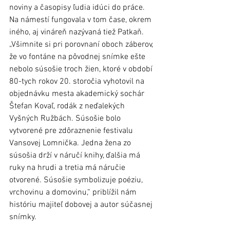
noviny a časopisy ľudia idúci do práce. 
Na námestí fungovala v tom čase, okrem 
iného, aj vináreň nazývaná tiež Patkaň. 
„Všimnite si pri porovnaní oboch záberov, 
že vo fontáne na pôvodnej snímke ešte 
nebolo súsošie troch žien, ktoré v období 
80-tych rokov 20. storočia vyhotovil na 
objednávku mesta akademický sochár 
Štefan Kovaľ, rodák z neďalekých 
Vyšných Ružbách. Súsošie bolo 
vytvorené pre zdôraznenie festivalu 
Vansovej Lomnička. Jedna žena zo 
súsošia drží v náručí knihy, ďalšia má 
ruky na hrudi a tretia má náručie 
otvorené. Súsošie symbolizuje poéziu, 
vrchovinu a domovinu,“ priblížil nám 
históriu majiteľ dobovej a autor súčasnej 
snímky. 