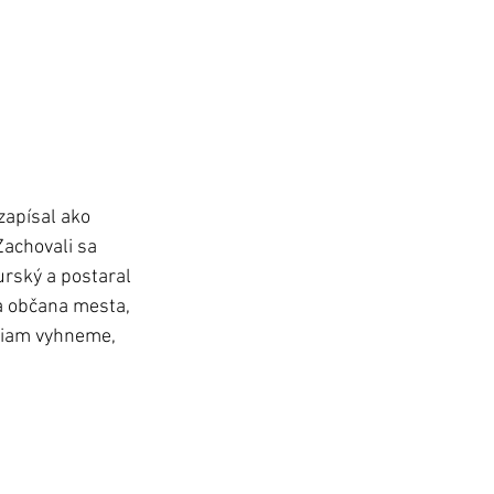
apísal ako 
achovali sa 
urský a postaral 
la občana mesta, 
dniam vyhneme, 