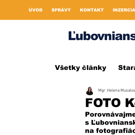
ÚVOD
SPRÁVY
KONTAKT
INZERCI
Ľubovnians
Všetky články
Star
Mgr. Helena Musalo
FOTO K
Porovnávajme
s Ľubovniansk
na fotografiá