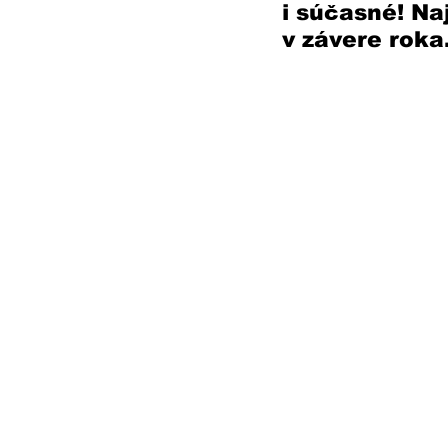
i súčasné! Na
v závere roka