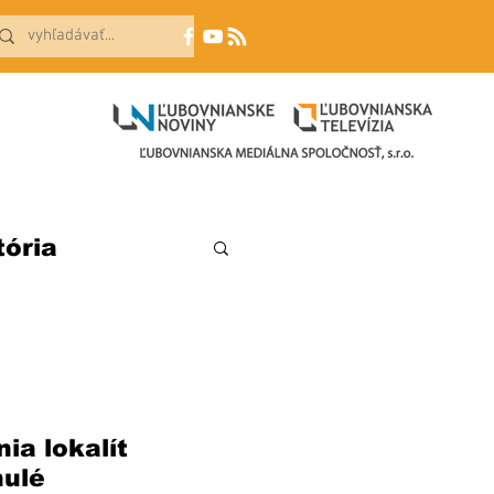
tória
a lokalít 
ulé 