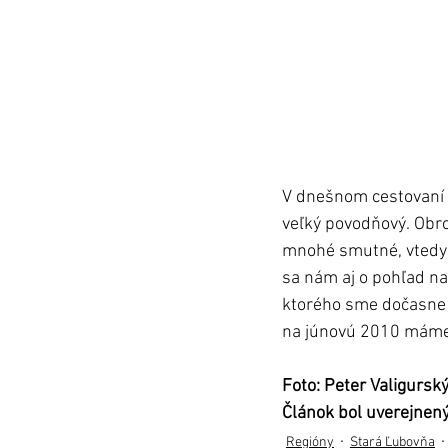
V dnešnom cestovaní v
veľký povodňový. Obro
mnohé smutné, vtedy e
sa nám aj o pohľad na
ktorého sme dočasne p
na júnovú 2010 máme eš
Foto: Peter Valigursk
Článok bol uverejnený
Regióny
Stará Ľubovňa