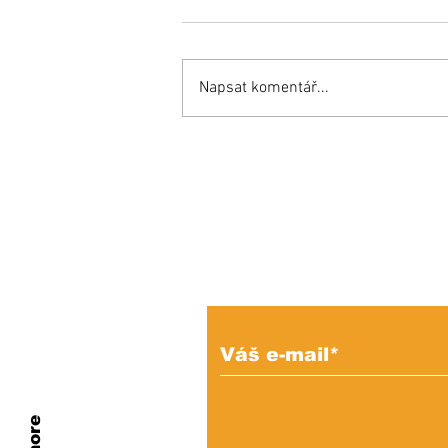
Napsat komentář...
Opäť si budeme do
mestského parlamentu
voliť maximálne možný
počet poslancov
Prihláste sa na od
e-mailových správ