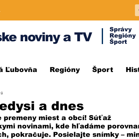
A
Správy
ke noviny a TV
Regióny
Šport
á Ľubovňa
Regióny
Šport
His
vá
edysi a dnes
 premeny miest a obcí! Súťaž 
ymi novinami, kde hľadáme porovnani
ch, pokračuje. Posielajte snímky – min