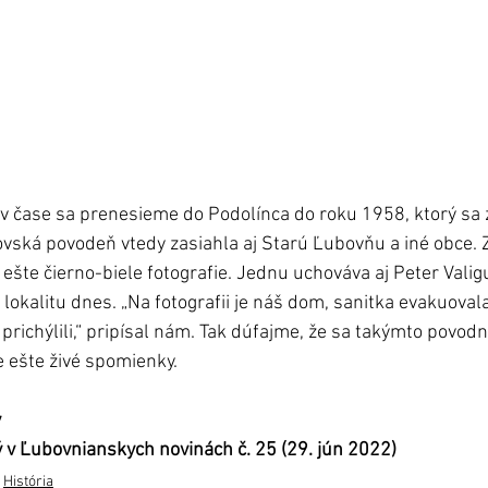
 čase sa prenesieme do Podolínca do roku 1958, ktorý sa z
vská povodeň vtedy zasiahla aj Starú Ľubovňu a iné obce. Z
šte čierno-biele fotografie. Jednu uchováva aj Peter Valig
 lokalitu dnes. „Na fotografii je náš dom, sanitka evakuova
richýlili,“ pripísal nám. Tak dúfajme, že sa takýmto povo
te živé spomienky.        
ý
 v Ľubovnianskych novinách č. 25 (29. jún 2022)
História