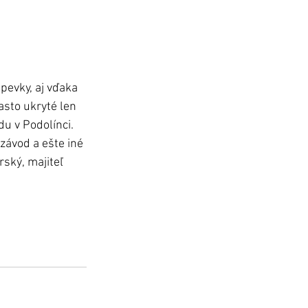
pevky, aj vďaka 
asto ukryté len 
u v Podolínci. 
závod a ešte iné 
ský, majiteľ 