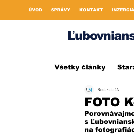
ÚVOD
SPRÁVY
KONTAKT
INZERCI
Ľubovnians
Všetky články
Star
Redakcia ĽN
FOTO K
Porovnávajme
s Ľubovniansk
na fotografiá