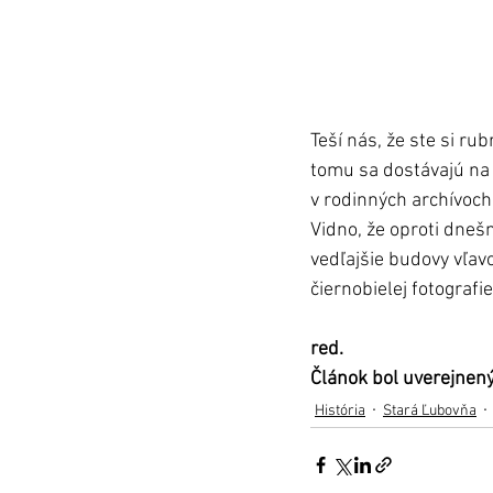
Teší nás, že ste si ru
tomu sa dostávajú na 
v rodinných archívoch
Vidno, že oproti dnešn
vedľajšie budovy vľavo
čiernobielej fotografie
red.
Článok bol uverejnený
História
Stará Ľubovňa