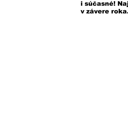
i súčasné! Na
v závere roka