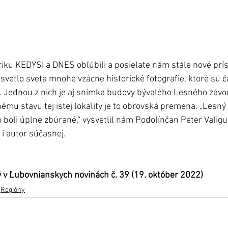
briku KEDYSI a DNES obľúbili a posielate nám stále nové prís
svetlo sveta mnohé vzácne historické fotografie, ktoré sú č
. Jednou z nich je aj snímka budovy bývalého Lesného závod
ému stavu tej istej lokality je to obrovská premena. „Lesný 
 boli úplne zbúrané,“ vysvetlil nám Podolínčan Peter Valigur
 i autor súčasnej.  
 v Ľubovnianskych novinách č. 39 (19. október 2022)
Regióny