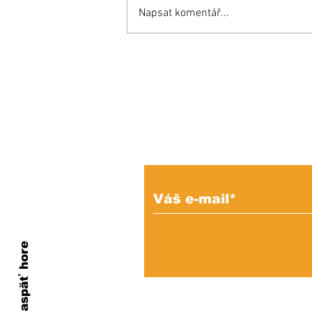
Napsat komentář...
KEDYSI a DNES: V
podhradí fungovala
kedysi kaviareň.
Pamätáte si ju?
Prihláste sa na od
e-mailových správ
Naspäť hore