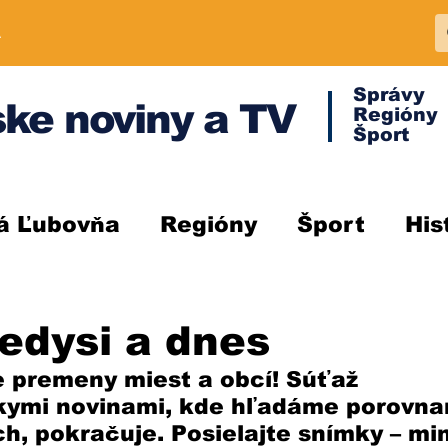
A
Správy
ke noviny a TV
Regióny
Šport
á Ľubovňa
Regióny
Šport
His
edysi a dnes
 premeny miest a obcí! Súťaž 
ymi novinami, kde hľadáme porovnani
ch, pokračuje. Posielajte snímky – min