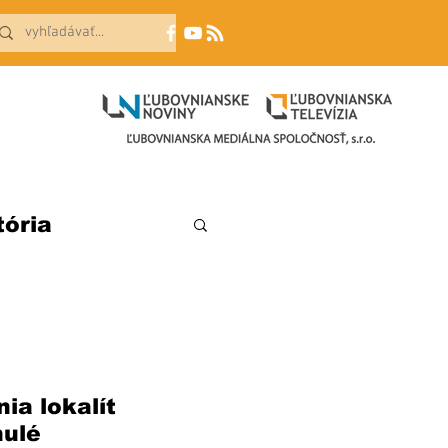
tória
a lokalít 
ulé 