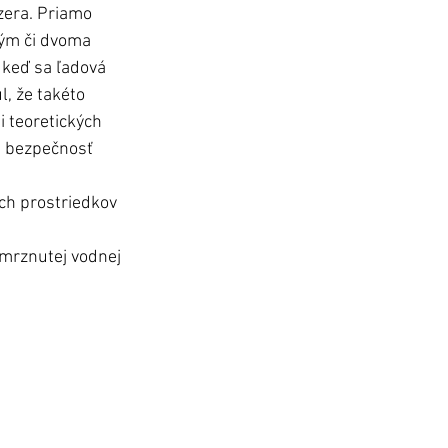
azera. Priamo 
ným či dvoma 
 keď sa ľadová 
, že takéto 
 teoretických 
a bezpečnosť 
ch prostriedkov 
mrznutej vodnej 