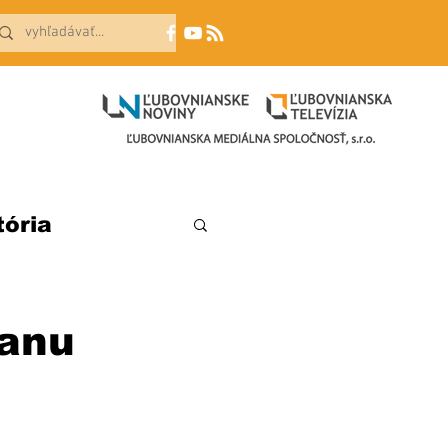
tória
ranu