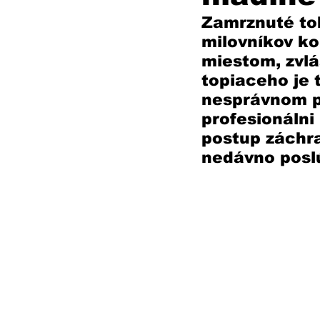
Zamrznuté tok
milovníkov ko
miestom, zvlá
topiaceho je 
nesprávnom po
profesionálni 
postup záchr
nedávno poslú