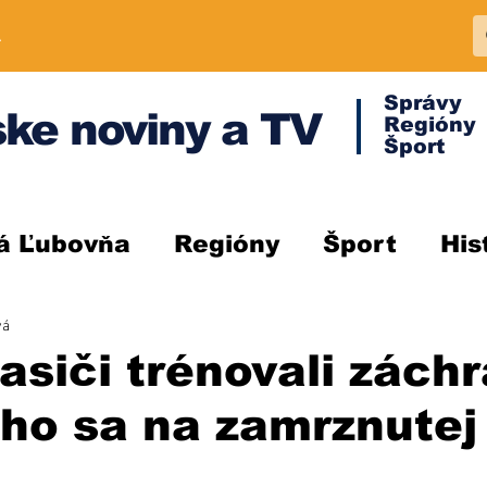
A
Správy
ke noviny a TV
Regióny
Šport
á Ľubovňa
Regióny
Šport
His
vá
siči trénovali zách
ho sa na zamrznutej