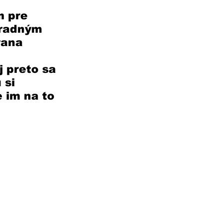
m pre 
zradným 
rana 
 preto sa 
 si 
 im na to 