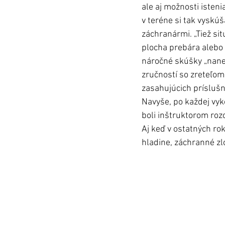
ale aj možnosti isteni
v teréne si tak vyskú
záchranármi. „Tiež si
plocha prebára alebo o
náročné skúšky „naneč
zručností so zreteľom
zasahujúcich príslušní
Navyše, po každej vyk
boli inštruktorom roz
Aj keď v ostatných ro
hladine, záchranné zlo