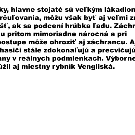
y, hlavne stojaté sú veľkým lákadlo
rčuľovania, môžu však byť aj veľmi 
šť, ak sa podcení hrúbka ľadu. Zách
tu pritom mimoriadne náročná a pri 
stupe môže ohroziť aj záchrancu. Aj
hasiči stále zdokonaľujú a precvičujú
any v reálnych podmienkach. Výborne
žil aj miestny rybník Vengliská.  