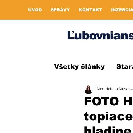
ÚVOD
SPRÁVY
KONTAKT
INZERCI
Ľubovnians
Všetky články
Star
Mgr. Helena Musalo
FOTO Ha
topiace
hladine