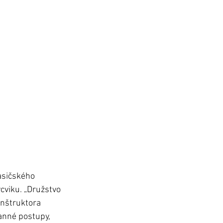
Hasičského 
cviku. „Družstvo 
inštruktora 
anné postupy, 