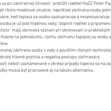
a sa pri záchrannej činnosti,“ priblížil riaditeľ HaZZ Peter P
šali rôzne modelové situácie, napríklad záchrana osoby jed
tuácie, keď topiaca sa osoba spolupracuje a nespolupracuje,
soba je už pod hladinou vody,“ doplnil riaditeľ a pripomenul
isto“ majú obrovský význam pri obnovovaní si praktických i
 hlavne na jednoduchú, rýchlu záchranu topiacej sa osoby 
kov. 
onanej záchrane osoby z vody s použitím rôznych technický
obraté hlavné pozitíva a negatíva postupu záchranára.
koch neboli zaznamenané v okrese prípady topenia sa na za
žky musia byť pripravené aj na takúto alternatívu.   