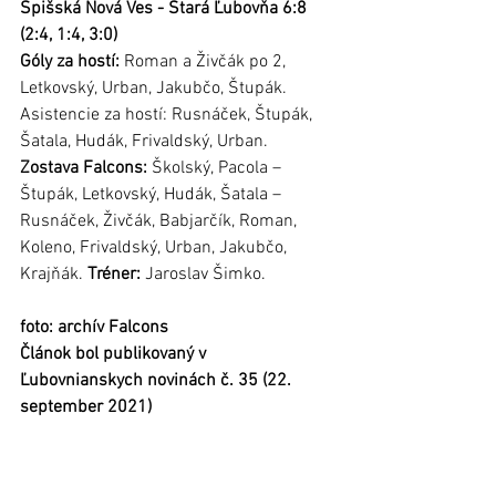
Spišská Nová Ves - Stará Ľubovňa 6:8 
(2:4, 1:4, 3:0)
Góly za hostí:
 Roman a Živčák po 2, 
Letkovský, Urban, Jakubčo, Štupák. 
Asistencie za hostí: Rusnáček, Štupák, 
Šatala, Hudák, Frivaldský, Urban.
Zostava Falcons:
 Školský, Pacola – 
Štupák, Letkovský, Hudák, Šatala – 
Rusnáček, Živčák, Babjarčík, Roman, 
Koleno, Frivaldský, Urban, Jakubčo, 
Krajňák. 
Tréner: 
Jaroslav Šimko.
foto: archív Falcons
Článok bol publikovaný v 
Ľubovnianskych novinách č. 35 (22. 
september 2021) 