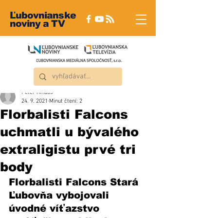
Ľubovnianske
noviny a TV
Peter Rindoš
24. 9. 2021
Minut čtení: 2
Florbalisti Falcons
uchmatli u bývalého
extraligistu prvé tri
body
Florbalisti Falcons Stará 
Ľubovňa vybojovali 
úvodné víťazstvo 