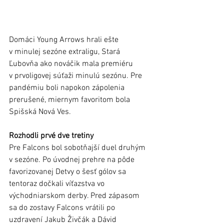
Domáci Young Arrows hrali ešte 
v minulej sezóne extraligu, Stará 
Ľubovňa ako nováčik mala premiéru 
v prvoligovej súťaži minulú sezónu. Pre 
pandémiu boli napokon zápolenia 
prerušené, miernym favoritom bola 
Spišská Nová Ves.   
Rozhodli prvé dve tretiny
Pre Falcons bol sobotňajší duel druhým 
v sezóne. Po úvodnej prehre na pôde 
favorizovanej Detvy o šesť gólov sa 
tentoraz dočkali víťazstva vo 
východniarskom derby. Pred zápasom 
sa do zostavy Falcons vrátili po 
uzdravení Jakub Živčák a Dávid 