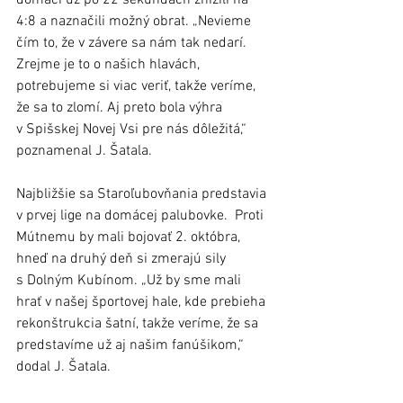
4:8 a naznačili možný obrat. „Nevieme 
čím to, že v závere sa nám tak nedarí. 
Zrejme je to o našich hlavách, 
potrebujeme si viac veriť, takže veríme, 
že sa to zlomí. Aj preto bola výhra 
v Spišskej Novej Vsi pre nás dôležitá,“ 
poznamenal J. Šatala.  
Najbližšie sa Staroľubovňania predstavia 
v prvej lige na domácej palubovke.  Proti 
Mútnemu by mali bojovať 2. októbra, 
hneď na druhý deň si zmerajú sily 
s Dolným Kubínom. „Už by sme mali 
hrať v našej športovej hale, kde prebieha 
rekonštrukcia šatní, takže veríme, že sa 
predstavíme už aj našim fanúšikom,“ 
dodal J. Šatala. 