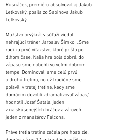
Rusnáček, premiéru absolvoval aj Jakub 
Letkovský, posila zo Sabinova Jakub 
Letkovský. 
Mužstvo prvýkrát v súťaži viedol 
nehrajúci tréner Jaroslav Šimko. „Sme 
radi za prvé víťazstvo, ktoré prišlo po 
dlhom čase. Naša hra bola dobrá, do 
zápasu sme nabehli vo veľmi dobrom 
tempe. Dominovali sme celú prvú 
a druhú tretinu, no už tradične sme 
poľavili v tretej tretine, kedy sme 
domácim dovolili zdramatizovať zápas,“ 
hodnotil Jozef Šatala, jeden 
z najskúsenejších hráčov a zároveň 
jeden z manažérov Falcons. 
Práve tretia tretina začala pre hostí zle, 
domáci už po 22 sekundách znížili na 