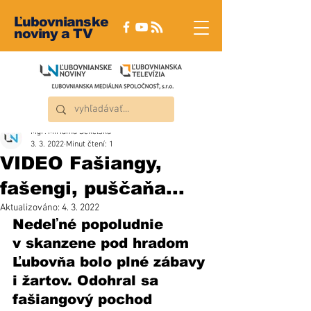
Ľubovnianske
noviny a TV
Mgr. Miriama Sekelská
3. 3. 2022
Minut čtení: 1
VIDEO Fašiangy,
fašengi, puščaňa...
Aktualizováno:
4. 3. 2022
Nedeľné popoludnie 
v skanzene pod hradom 
Ľubovňa bolo plné zábavy 
i žartov. Odohral sa 
fašiangový pochod 