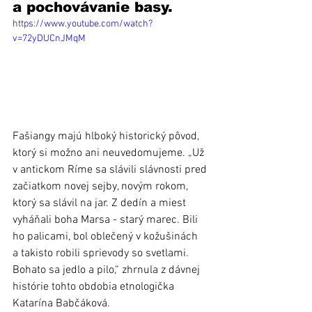
a pochovávanie basy.
https://www.youtube.com/watch?
v=72yDUCnJMqM
Fašiangy majú hlboký historický pôvod, 
ktorý si možno ani neuvedomujeme. „Už 
v antickom Ríme sa slávili slávnosti pred 
začiatkom novej sejby, novým rokom, 
ktorý sa slávil na jar. Z dedín a miest 
vyháňali boha Marsa - starý marec. Bili 
ho palicami, bol oblečený v kožušinách 
a takisto robili sprievody so svetlami. 
Bohato sa jedlo a pilo,“ zhrnula z dávnej 
histórie tohto obdobia etnologička 
Katarína Babčáková.