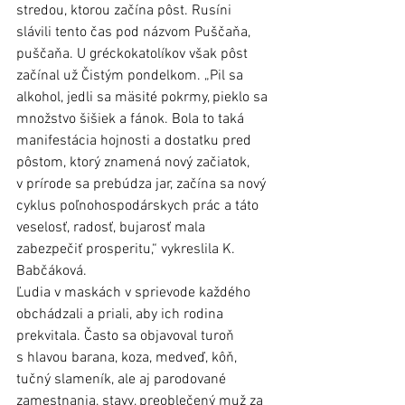
stredou, ktorou začína pôst. Rusíni 
slávili tento čas pod názvom Puščaňa, 
puščaňa. U gréckokatolíkov však pôst 
začínal už Čistým pondelkom. „Pil sa 
alkohol, jedli sa mäsité pokrmy, pieklo sa 
množstvo šišiek a fánok. Bola to taká 
manifestácia hojnosti a dostatku pred 
pôstom, ktorý znamená nový začiatok, 
v prírode sa prebúdza jar, začína sa nový 
cyklus poľnohospodárskych prác a táto 
veselosť, radosť, bujarosť mala 
zabezpečiť prosperitu,“ vykreslila K. 
Babčáková.
Ľudia v maskách v sprievode každého 
obchádzali a priali, aby ich rodina 
prekvitala. Často sa objavoval turoň 
s hlavou barana, koza, medveď, kôň, 
tučný slameník, ale aj parodované 
zamestnania, stavy, preoblečený muž za 