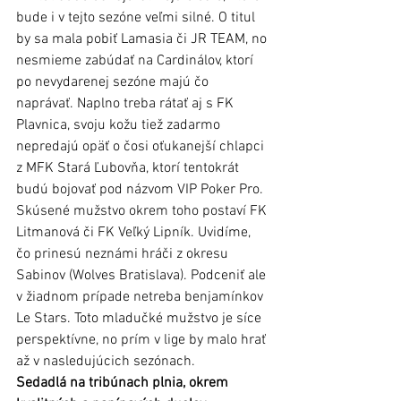
bude i v tejto sezóne veľmi silné. O titul 
by sa mala pobiť Lamasia či JR TEAM, no 
nesmieme zabúdať na Cardinálov, ktorí 
po nevydarenej sezóne majú čo 
naprávať. Naplno treba rátať aj s FK 
Plavnica, svoju kožu tiež zadarmo 
nepredajú opäť o čosi oťukanejší chlapci 
z MFK Stará Ľubovňa, ktorí tentokrát 
budú bojovať pod názvom VIP Poker Pro. 
Skúsené mužstvo okrem toho postaví FK 
Litmanová či FK Veľký Lipník. Uvidíme, 
čo prinesú neznámi hráči z okresu 
Sabinov (Wolves Bratislava). Podceniť ale 
v žiadnom prípade netreba benjamínkov 
Le Stars. Toto mladučké mužstvo je síce 
perspektívne, no prím v lige by malo hrať 
až v nasledujúcich sezónach.
Sedadlá na tribúnach plnia, okrem 