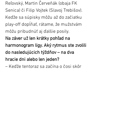
Reľovský, Martin Červeňák (obaja FK 
Senica) či Filip Vojtek (Slavoj Trebišov). 
Keďže sa súpisky môžu až do začiatku 
play-off dopĺňať, rátame, že mužstvám 
môžu pribudnúť aj ďalšie posily.
Na záver už len krátky pohľad na 
harmonogram ligy. Aký rytmus ste zvolili 
do nasledujúcich týždňov – na dva 
hracie dni alebo len jeden?
– Keďže tentoraz sa začína o čosi skôr 
ako naposledy, môžeme si dovoliť 
netlačiť dve kolá počas jedného víkendu. 
Druhé kolo bude teda v nedeľu 26. 
novembra. V takýchto intervaloch, t.z. 
víkend = jedno kolo, by mala liga 
prebiehať až do konca kalendárneho 
roka.
A kedy by mal byť známy majster?
– Minulú sezónu vrcholila liga 5. 