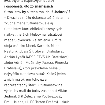
kvalitných a napínavých duelov 
i osobnosti. Kto zo známejších 
futbalistov by si teda mal obuť „halovky“?
– Diváci sa môžu dokonca tešiť nielen na 
zvučné mená futbalistov, ale aj 
futsalistov, ktorí obliekajú dresy tých 
najkvalitnejších klubov na futsalovej 
mape Slovenska. Za zmienku určite 
stoja esá ako Marek Karpiak, Milan 
Nestorik (obaja ŠK Slovan Bratislava), 
Adrián Lysák (4FSC FTVŠ UK Bratislava) 
alebo Adrián Mušinský (Across Pinerola 
Bratislava), ktorí pravidelne hrávajú 
najvyššiu futsalovú súťaž. Každý jeden 
z nich má okrem toho už aj 
reprezentačný štart. Z futbalistov na 
výslní by mali do bojov zasiahnuť Viktor 
Jedinák (FK Železiarne Podbrezová), 
Emil Haladej (1. FC Tatran Prešov), Jakub 