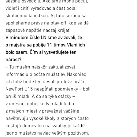
sezónu osvedčili. Ako sme mohli počuť, 
vidieť i cítiť, vyraďovacia časť bola 
skutočnou lahôdkou. Aj túto sezónu sa 
spoliehame práve na play-off, kde sa dá 
zápasové napätie naozaj krájať.
V minulom čísle ĽN sme avizovali, že 
o majstra sa pobije 11 tímov. Vlani ich 
bolo osem. Čím si vysvetľujete ten 
nárast?
– Tu musím najskôr zaktualizovať 
informáciu o počte mužstiev. Nakoniec 
ich totiž bude len desať, pretože hráči 
NewPort U15 nespĺňali podmienky – boli 
príliš mladí. A čo sa týka otázky – 
v dnešnej dobe, kedy mladí ľudia 
z malých miest v prevažnej väčšine 
navštevujú vysoké školy, z ktorých často 
cestujú domov len na sviatky, je každé 
jedno mužstvo naviac veľkým pozitívom. 