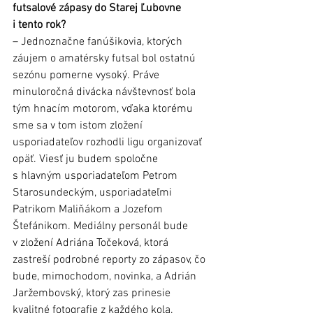
futsalové zápasy do Starej Ľubovne 
i tento rok?
– Jednoznačne fanúšikovia, ktorých 
záujem o amatérsky futsal bol ostatnú 
sezónu pomerne vysoký. Práve 
minuloročná divácka návštevnosť bola 
tým hnacím motorom, vďaka ktorému 
sme sa v tom istom zložení 
usporiadateľov rozhodli ligu organizovať 
opäť. Viesť ju budem spoločne 
s hlavným usporiadateľom Petrom 
Starosundeckým, usporiadateľmi 
Patrikom Maliňákom a Jozefom 
Štefánikom. Mediálny personál bude 
v zložení Adriána Točeková, ktorá 
zastreší podrobné reporty zo zápasov, čo 
bude, mimochodom, novinka, a Adrián 
Jaržembovský, ktorý zas prinesie 
kvalitné fotografie z každého kola.