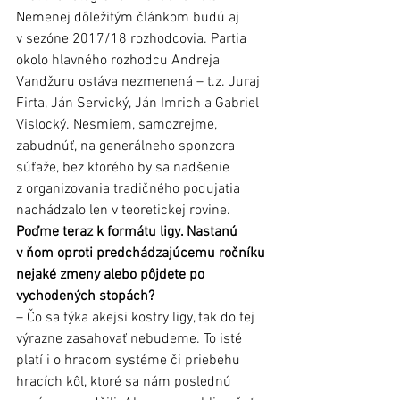
Nemenej dôležitým článkom budú aj 
v sezóne 2017/18 rozhodcovia. Partia 
okolo hlavného rozhodcu Andreja 
Vandžuru ostáva nezmenená – t.z. Juraj 
Firta, Ján Servický, Ján Imrich a Gabriel 
Vislocký. Nesmiem, samozrejme, 
zabudnúť, na generálneho sponzora 
súťaže, bez ktorého by sa nadšenie 
z organizovania tradičného podujatia 
nachádzalo len v teoretickej rovine.
Poďme teraz k formátu ligy. Nastanú 
v ňom oproti predchádzajúcemu ročníku 
nejaké zmeny alebo pôjdete po 
vychodených stopách?
– Čo sa týka akejsi kostry ligy, tak do tej 
výrazne zasahovať nebudeme. To isté 
platí i o hracom systéme či priebehu 
hracích kôl, ktoré sa nám poslednú 