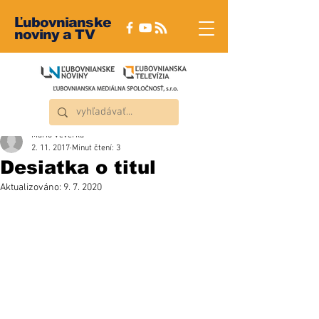
Ľubovnianske
noviny a TV
Mário Veverka
2. 11. 2017
Minut čtení: 3
Desiatka o titul
Aktualizováno:
9. 7. 2020