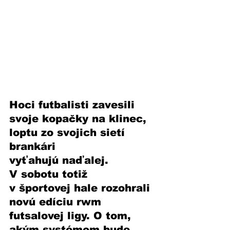
Hoci futbalisti zavesili 
svoje kopačky na klinec, 
loptu zo svojich sietí 
brankári 
vyťahujú naďalej. 
V sobotu totiž 
v športovej hale rozohrali 
novú edíciu rwm 
futsalovej ligy. O tom, 
akým systémom bude 