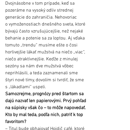
Dvojnásobne v tom prípade, keď sa 
pozeráme na vysoký odliv strednej 
generácie do zahraničia. Nehovoriac 
o vymoženostiach dnešného sveta, ktoré 
bývajú často vzrušujúcejšie, než nejaké 
behanie a potenie sa za loptou. Aj vďaka 
tomuto „trendu“ musíme ešte o čosi 
horlivejšie lákať mužstvá na niečo „viac“, 
niečo atraktívnejšie. Keďže z minulej 
sezóny sa nám dve mužstvá vôbec 
neprihlásili, a teda zaznamenali sme 
štyri nové tímy, dovolím si tvrdiť, že sme 
s „lákadlami“ uspeli.
Samozrejme, prognózy pred štartom sa 
dajú nazvať len papierovými. Prvý pohľad 
na súpisky však čo – to môže napovedať. 
Kto by mal teda, podľa nich, patriť k top 
favoritom?
– Titul bude obhajovať Hojdič café, ktoré 