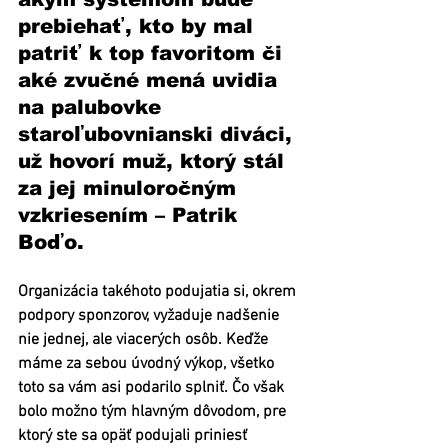
prebiehať, kto by mal 
patriť k top favoritom či 
aké zvučné mená uvidia 
na palubovke 
staroľubovnianski diváci, 
už hovorí muž, ktorý stál 
za jej minuloročným 
vzkriesením – Patrik 
Boďo.
Organizácia takéhoto podujatia si, okrem 
podpory sponzorov, vyžaduje nadšenie 
nie jednej, ale viacerých osôb. Keďže 
máme za sebou úvodný výkop, všetko 
toto sa vám asi podarilo splniť. Čo však 
bolo možno tým hlavným dôvodom, pre 
ktorý ste sa opäť podujali priniesť 