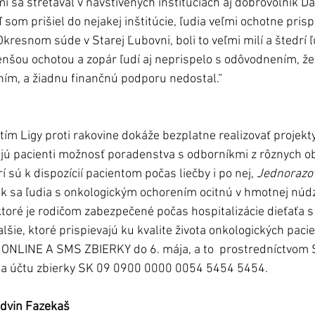
 sa stretával v navštívených inštitúciách aj dobrovoľník Dan
som prišiel do nejakej inštitúcie, ľudia veľmi ochotne prispi
Okresnom súde v Starej Ľubovni, boli to veľmi milí a štedrí ľu
enšou ochotou a zopár ľudí aj neprispelo s odôvodnením, že 
ením, a žiadnu finančnú podporu nedostal.“ 
 tím Ligy proti rakovine dokáže bezplatne realizovať projekt
jú pacienti možnosť poradenstva s odborníkmi z rôznych obl
orí sú k dispozícií pacientom počas liečby i po nej, 
Jednorazov
 ak sa ľudia s onkologickým ochorením ocitnú v hmotnej núdz
 ktoré je rodičom zabezpečené počas hospitalizácie dieťaťa s
ie, ktoré prispievajú ku kvalite života onkologických pacie
ť ONLINE A SMS ZBIERKY do 6. mája, a to  prostredníctvom
 a účtu zbierky SK 09 0900 0000 0054 5454 5454.
Edvin Fazekaš