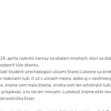
28. apríla rozkvitli narcisy na ošatení mnohých, ktorí sa d
odporiť túto zbierku.
ladí študenti prechádzajúci ulicami Starej Ľubovne sa stret
 reakciami ľudí, či už v uliciach mesta, alebo aj v navštívený
ne, zrejme som mala šťastie, stretla som len ochotných ľudí,
o prispievali, a to nie len mincami. Ľudskosť zrejme ešte nev
brovoľníčka Ester. 