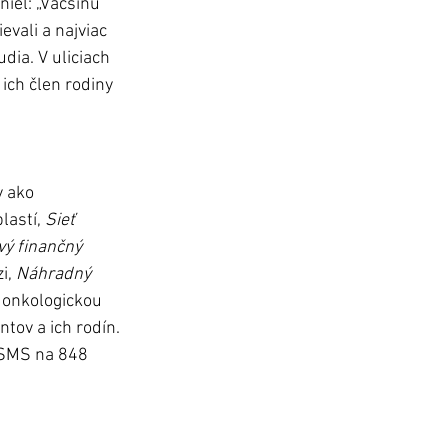
iel: „Väčšinu 
evali a najviac 
dia. V uliciach 
ich člen rodiny 
y ako 
astí, 
Sieť 
ý finančný 
i, 
Náhradný 
 onkologickou 
ntov a ich rodín.
 SMS na 848 