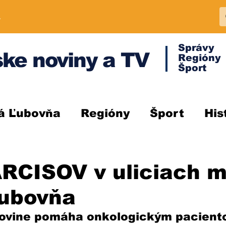
A
Správy
ke noviny a TV
Regióny
Šport
á Ľubovňa
Regióny
Šport
His
RCISOV v uliciach m
Ľubovňa
akovine pomáha onkologickým pacient