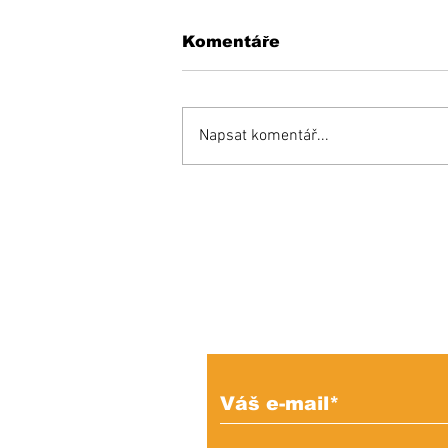
Komentáře
Napsat komentář...
Opäť si budeme do
mestského parlamentu
voliť maximálne možný
počet poslancov
Prihláste sa na od
e-mailových správ