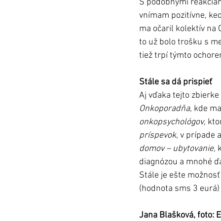
S podobnými reakciami
vnímam pozitívne, keď 
ma očaril kolektív na 
to už bolo trošku s m
tiež trpí týmto ochor
Stále sa dá prispieť
Aj vďaka tejto zbierke
Onkoporadňa
, kde ma
onkopsychológov
, kt
príspevok
, v prípade
domov – ubytovanie
,
diagnózou a mnohé ďalš
Stále je ešte možnos
(hodnota sms 3 eurá)
Jana Blašková, foto: 