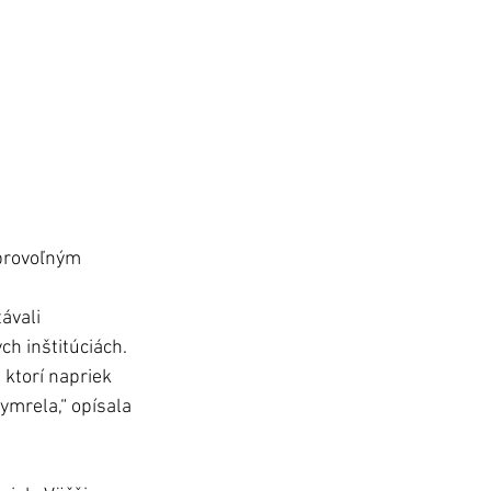
obrovoľným 
ávali 
ch inštitúciách. 
 ktorí napriek 
ymrela,“ opísala 