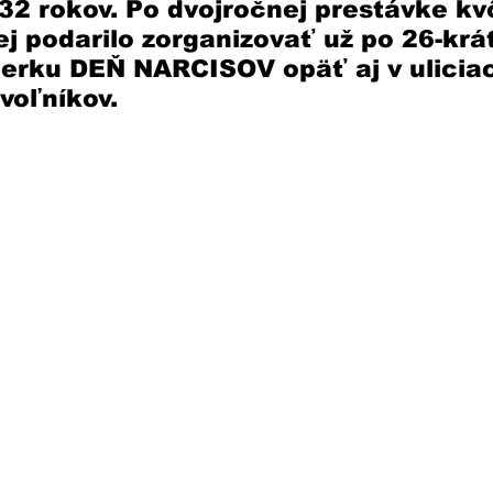
32 rokov. Po dvojročnej prestávke kvô
ej podarilo zorganizovať už po 26-krát
erku DEŇ NARCISOV opäť aj v uliciac
oľníkov. 