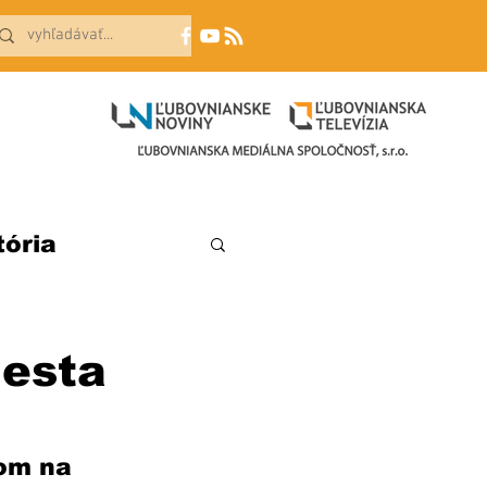
tória
esta
om na 