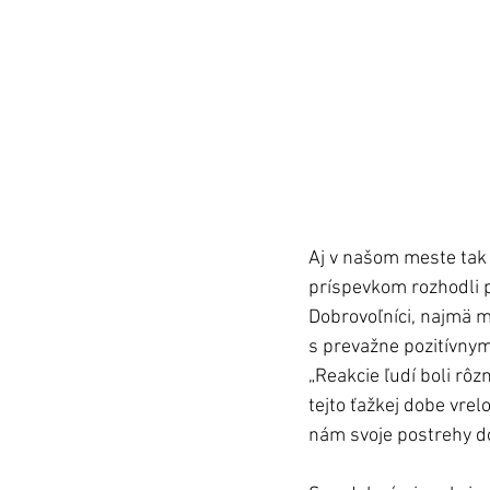
Aj v našom meste tak 
príspevkom rozhodli p
Dobrovoľníci, najmä m
s prevažne pozitívnymi
„Reakcie ľudí boli rôz
tejto ťažkej dobe vrel
nám svoje postrehy do