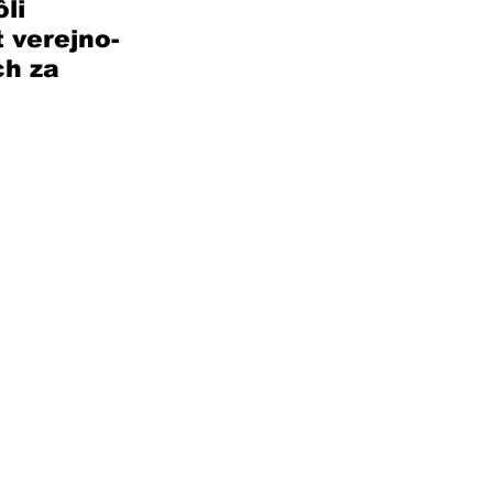
li 
 verejno-
h za 