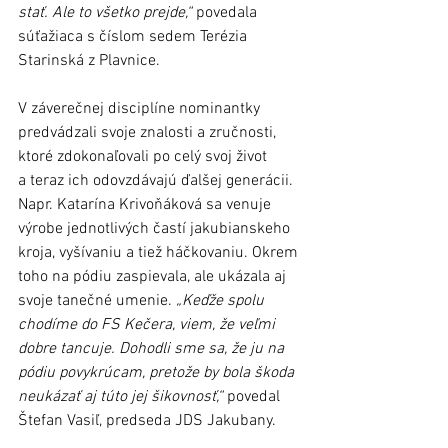
stať. Ale to všetko prejde,“
 povedala 
súťažiaca s číslom sedem Terézia 
Starinská z Plavnice.
V záverečnej disciplíne nominantky 
predvádzali svoje znalosti a zručnosti, 
ktoré zdokonaľovali po celý svoj život 
a teraz ich odovzdávajú ďalšej generácii. 
Napr. Katarína Krivoňáková sa venuje 
výrobe jednotlivých častí jakubianskeho 
kroja, vyšívaniu a tiež háčkovaniu. Okrem 
toho na pódiu zaspievala, ale ukázala aj 
svoje tanečné umenie. 
„Keďže spolu 
chodíme do FS Kečera, viem, že veľmi 
dobre tancuje. Dohodli sme sa, že ju na 
pódiu povykrúcam, pretože by bola škoda 
neukázať aj túto jej šikovnosť,“
 povedal 
Štefan Vasiľ, predseda JDS Jakubany. 