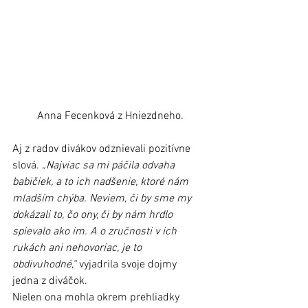
Anna Fecenková z Hniezdneho.
Aj z radov divákov odznievali pozitívne 
slová. 
„Najviac sa mi páčila odvaha 
babičiek, a to ich nadšenie, ktoré nám 
mladším chýba. Neviem, či by sme my 
dokázali to, čo ony, či by nám hrdlo 
spievalo ako im. A o zručnosti v ich 
rukách ani nehovoriac, je to 
obdivuhodné,“
 vyjadrila svoje dojmy 
jedna z diváčok.
Nielen ona mohla okrem prehliadky 