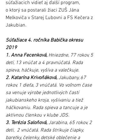
súťažiacich vidieť aj ďalší program, 
o ktorý sa postarali žiaci ZUŠ Jána 
Melkoviča v Starej Ľubovni a FS Kečera z 
Jakubian.
Súťažiace 4. ročníka Babička okresu 
2019
1. Anna Fecenková,
 Hniezdne, 77 rokov, 5 
detí, 13 vnúčat a 4 pravnúčatá. Rada 
spieva, háčkuje, vyšíva a valečkuje.
2. Katarína Krivoňáková,
 Jakubany, 67 
rokov, 1 dieťa, 3 vnúčatá. Vo voľnom čase 
sa venuje výrobe jednotlivých častí 
jakubianskeho kroja, vyšívaniu a tiež 
háčkovaniu. Rada spieva a tancuje a je 
aktívnou členkou v klube JDS.
3. Terézia Saloňová,
 Jarabina, 65 rokov, 2 
deti,  2 vnúčatá. Rada štrikuje čiapky, 
baretky, čelenky, detské oblečenie a 