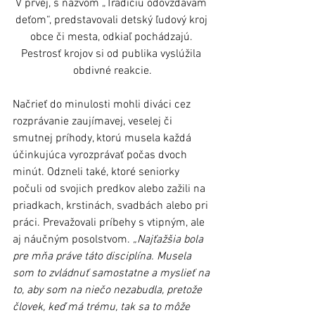
V prvej, s názvom „Tradíciu odovzdávam 
deťom“, predstavovali detský ľudový kroj 
obce či mesta, odkiaľ pochádzajú. 
Pestrosť krojov si od publika vyslúžila 
obdivné reakcie.
Načrieť do minulosti mohli diváci cez 
rozprávanie zaujímavej, veselej či 
smutnej príhody, ktorú musela každá 
účinkujúca vyrozprávať počas dvoch 
minút. Odzneli také, ktoré seniorky 
počuli od svojich predkov alebo zažili na 
priadkach, krstinách, svadbách alebo pri 
práci. Prevažovali príbehy s vtipným, ale 
aj náučným posolstvom. 
„Najťažšia bola 
pre mňa práve táto disciplína. Musela 
som to zvládnuť samostatne a myslieť na 
to, aby som na niečo nezabudla, pretože 
človek, keď má trému, tak sa to môže 