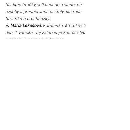
háčkuje hračky, veľkonočné a vianočné 
ozdoby a prestierania na stoly. Má rada 
turistiku a prechádzky.
4. Mária Lekešová,
 Kamienka, 63 rokov, 2 
deti, 1 vnučka. Jej záľubou je kulinárstvo 
a angažuje sa aj pri aktivitách 
samosprávy.
5. Marta Horanská,
 Kolačkov, 69 rokov, 4 
deti, 10 vnúčat a 4 pravnúčatá. Rada 
spieva, tancuje a vo voľnom čase sa 
venuje ručným prácam.
6. Štefánia Kostrišáková,
 Nižné 
Ružbachy, 75 rokov, narodila sa v Mníšku 
nad Popradom, 4 deti,  8 vnúčat a 5 
pravnúčat. Rada vyšíva, pletie, tká a 
venuje sa gazdovstvu. 
7. Terézia Starinská,
 Plavnica, 65 rokov, 3 
deti, 7 vnúčat. Je pracovitá, spoľahlivá a 