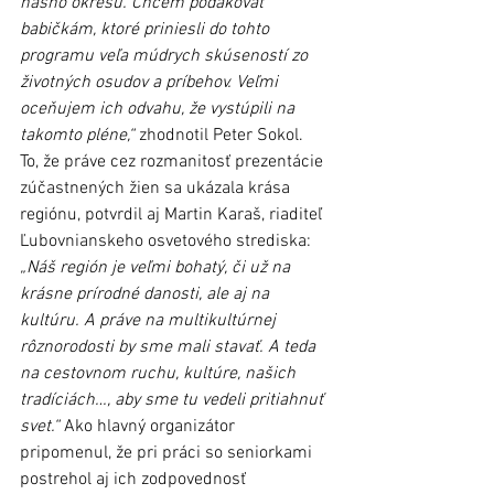
nášho okresu. Chcem poďakovať 
babičkám, ktoré priniesli do tohto 
programu veľa múdrych skúseností zo 
životných osudov a príbehov. Veľmi 
oceňujem ich odvahu, že vystúpili na 
takomto pléne,“
 zhodnotil Peter Sokol.
To, že práve cez rozmanitosť prezentácie 
zúčastnených žien sa ukázala krása 
regiónu, potvrdil aj Martin Karaš, riaditeľ 
Ľubovnianskeho osvetového strediska: 
„Náš región je veľmi bohatý, či už na 
krásne prírodné danosti, ale aj na 
kultúru. A práve na multikultúrnej 
rôznorodosti by sme mali stavať. A teda 
na cestovnom ruchu, kultúre, našich 
tradíciách…, aby sme tu vedeli pritiahnuť 
svet.“
 Ako hlavný organizátor 
pripomenul, že pri práci so seniorkami 
postrehol aj ich zodpovednosť 