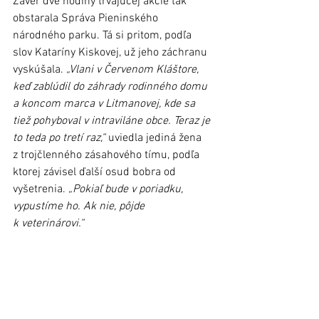
Záver dve hodiny trvajúcej akcie tak 
obstarala Správa Pieninského 
národného parku. Tá si pritom, podľa 
slov Kataríny Kiskovej, už jeho záchranu 
vyskúšala. 
„Vlani v Červenom Kláštore, 
keď zablúdil do záhrady rodinného domu 
a koncom marca v Litmanovej, kde sa 
tiež pohyboval v intraviláne obce. Teraz je 
to teda po tretí raz,“
 uviedla jediná žena 
z trojčlenného zásahového tímu, podľa 
ktorej závisel ďalší osud bobra od 
vyšetrenia.
 „Pokiaľ bude v poriadku, 
vypustíme ho. Ak nie, pôjde 
k veterinárovi.“