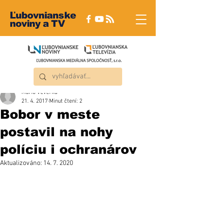
Ľubovnianske
noviny a TV
Mário Veverka
21. 4. 2017
Minut čtení: 2
Bobor v meste
postavil na nohy
políciu i ochranárov
Aktualizováno:
14. 7. 2020