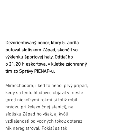
Dezorientovaný bobor, ktorý 5. apríla 
putoval sídliskom Západ, skončil vo 
výklenku športovej haly. Odtiaľ ho 
o 21.20 h eskortoval v klietke záchranný 
tím zo Správy PIENAP-u. 
Mimochodom, i keď to nebol prvý prípad, 
kedy sa tento hlodavec objavil v meste 
(pred niekoľkými rokmi si totiž robil 
hrádzu pri železničnej stanici), na 
sídlisku Západ ho však, aj kvôli 
vzdialenosti od vodných tokov, doteraz 
nik neregistroval. Pokiaľ sa tak 