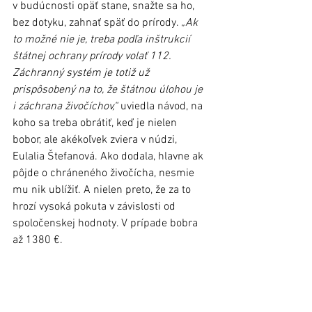
v budúcnosti opäť stane, snažte sa ho, 
bez dotyku, zahnať späť do prírody. 
„Ak 
to možné nie je, treba podľa inštrukcií 
štátnej ochrany prírody volať 112. 
Záchranný systém je totiž už 
prispôsobený na to, že štátnou úlohou je 
i záchrana živočíchov,“
 uviedla návod, na 
koho sa treba obrátiť, keď je nielen 
bobor, ale akékoľvek zviera v núdzi, 
Eulalia Štefanová. Ako dodala, hlavne ak 
pôjde o chráneného živočícha, nesmie 
mu nik ublížiť. A nielen preto, že za to 
hrozí vysoká pokuta v závislosti od 
spoločenskej hodnoty. V prípade bobra 
až 1380 €.
#bobor
#MsP
#OskárŠčigulinský
#záchrana
Stará Ľubovňa