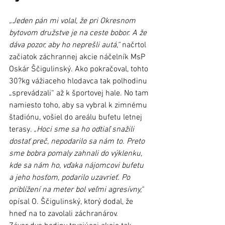
„Jeden pán mi volal, že pri Okresnom 
bytovom družstve je na ceste bobor. A že 
dáva pozor, aby ho neprešli autá,“
 načrtol 
začiatok záchrannej akcie náčelník MsP 
Oskár Ščigulinský. Ako pokračoval, tohto 
30?kg vážiaceho hlodavca tak polhodinu 
„sprevádzali“ až k športovej hale. No tam 
namiesto toho, aby sa vybral k zimnému 
štadiónu, vošiel do areálu bufetu letnej 
terasy. 
„Hoci sme sa ho odtiaľ snažili 
dostať preč, nepodarilo sa nám to. Preto 
sme bobra pomaly zahnali do výklenku, 
kde sa nám ho, vďaka nájomcovi bufetu 
a jeho hosťom, podarilo uzavrieť. Po 
priblížení na meter bol veľmi agresívny,“
opísal O. Ščigulinský, ktorý dodal, že 
hneď na to zavolali záchranárov.