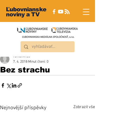
Ľubovnianske
noviny a TV
roman4723
7. 4. 2018
Minut čtení: 0
Bez strachu
Zobrazit vše
Nejnovější příspěvky