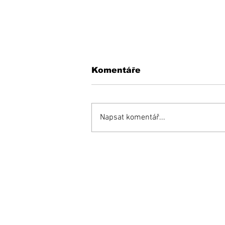
Komentáře
Napsat komentář...
Opäť si budeme do
mestského parlamentu
voliť maximálne možný
počet poslancov
Prihláste sa na od
e-mailových správ