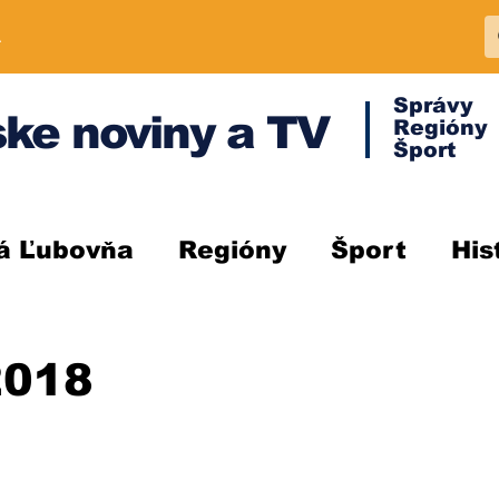
A
Správy
ke noviny a TV
Regióny
Šport
á Ľubovňa
Regióny
Šport
His
2018