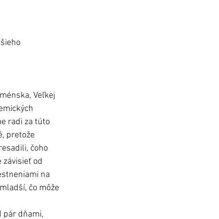
šieho 
rménska, Veľkej 
demických 
e radi za túto 
é, pretože 
esadili, čoho 
závisieť od 
iestneniami na 
 mladší, čo môže 
d pár dňami, 