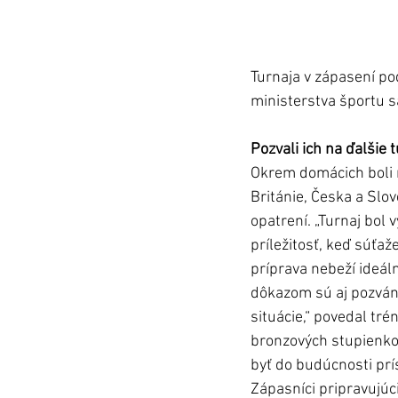
Turnaja v zápasení po
ministerstva športu s
Pozvali ich na ďalšie t
Okrem domácich boli m
Británie, Česka a Slo
opatrení. „Turnaj bol 
príležitosť, keď súťaž
príprava nebeží ideál
dôkazom sú aj pozvánk
situácie,“ povedal tré
bronzových stupienkoc
byť do budúcnosti prí
Zápasníci pripravujúc