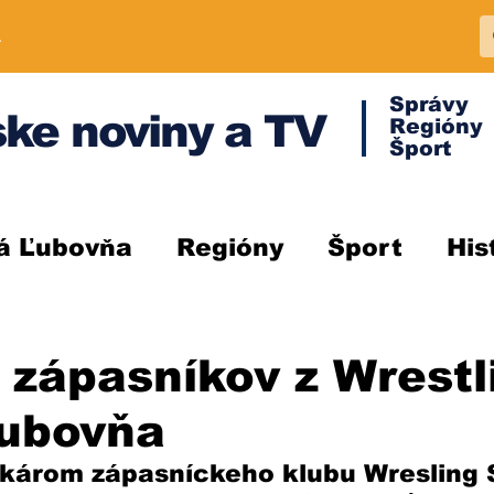
A
Správy
ke noviny a TV
Regióny
Šport
á Ľubovňa
Regióny
Šport
His
zápasníkov z Wrestl
Ľubovňa
károm zápasníckeho klubu Wresling 