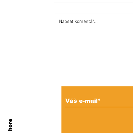
Napsat komentář...
KEDYSI a DNES: V
podhradí fungovala
kedysi kaviareň.
Pamätáte si ju?
Prihláste sa na od
e-mailových správ