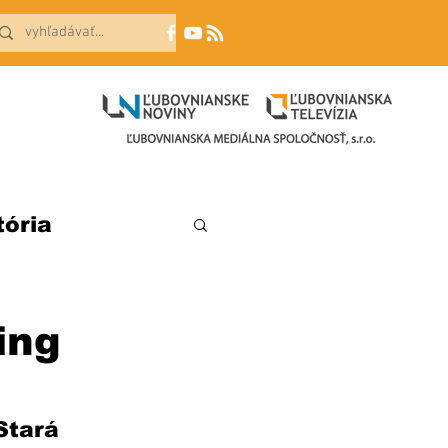
tória
ing
Stará 