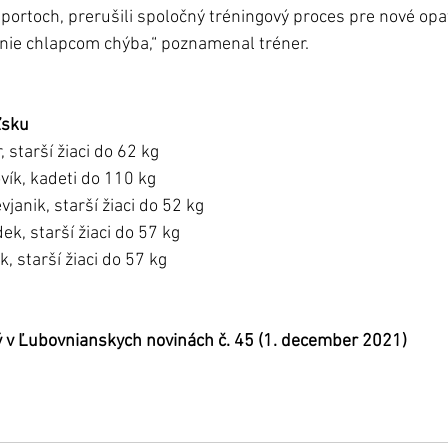
portoch, prerušili spoločný tréningový proces pre nové opat
nie chlapcom chýba,“ poznamenal tréner.  
ľsku
, starší žiaci do 62 kg
vík, kadeti do 110 kg
vjanik, starší žiaci do 52 kg
k, starší žiaci do 57 kg
k, starší žiaci do 57 kg
ý v Ľubovnianskych novinách č. 45 (1. december 2021)