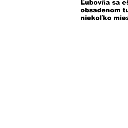
Ľubovňa sa eš
obsadenom tur
niekoľko mies