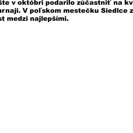
te v októbri podarilo zúčastniť na kv
naji. V poľskom mestečku Siedlce zí
t medzi najlepšími. 