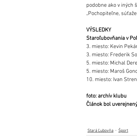
podobne ako v iných š
„Pochopiteľne, súťaže
VÝSLEDKY
Staroľubovňania v Po
3. miesto: Kevin Pekár
3. miesto: Frederik So
5. miesto: Michal Dere
5. miesto: Maroš Gonde
10. miesto: Ivan Stren
foto: archív klubu 
Článok bol uverejnen
Stará Ľubovňa
Šport