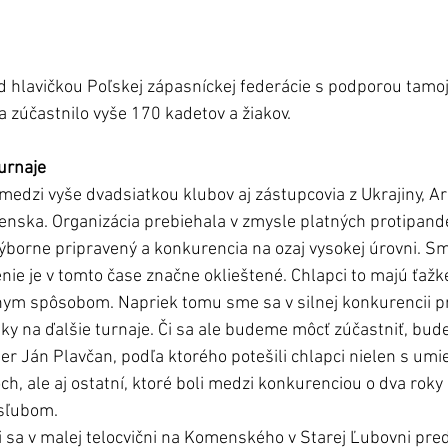
d hlavičkou Poľskej zápasníckej federácie s podporou tamoj
a zúčastnilo vyše 170 kadetov a žiakov. 
urnaje 
edzi vyše dvadsiatkou klubov aj zástupcovia z Ukrajiny, A
venska. Organizácia prebiehala v zmysle platných protipan
výborne pripravený a konkurencia na ozaj vysokej úrovni. Sm
enie je v tomto čase značne oklieštené. Chlapci to majú ťažk
nym spôsobom. Napriek tomu sme sa v silnej konkurencii pr
y na ďalšie turnaje. Či sa ale budeme môcť zúčastniť, bude 
ner Ján Plavčan, podľa ktorého potešili chlapci nielen s um
h, ale aj ostatní, ktoré boli medzi konkurenciou o dva roky
sľubom. 
i sa v malej telocvični na Komenského v Starej Ľubovni pre