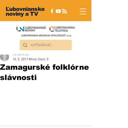
Ľubovnianske
noviny a TV
roman4723
10. 5. 2017
Minut čtení: 0
Zamagurské folklórne
slávnosti