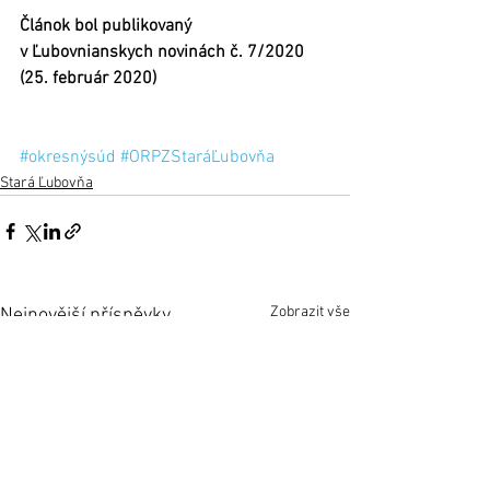
Článok bol publikovaný 
v Ľubovnianskych novinách č. 7/2020 
(25. február 2020)
#okresnýsúd
#ORPZStaráĽubovňa
Stará Ľubovňa
Zobrazit vše
Nejnovější příspěvky