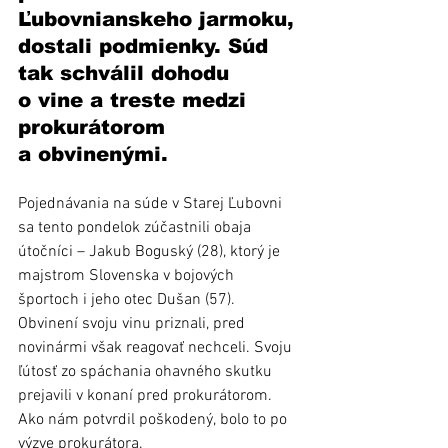
Ľubovnianskeho jarmoku, 
dostali podmienky. Súd 
tak schválil dohodu 
o vine a treste medzi 
prokurátorom 
a obvinenými.
Pojednávania na súde v Starej Ľubovni 
sa tento pondelok zúčastnili obaja 
útočníci – Jakub Boguský (28), ktorý je 
majstrom Slovenska v bojových 
športoch i jeho otec Dušan (57). 
Obvinení svoju vinu priznali, pred 
novinármi však reagovať nechceli. Svoju 
ľútosť zo spáchania ohavného skutku 
prejavili v konaní pred prokurátorom. 
Ako nám potvrdil poškodený, bolo to po 
výzve prokurátora.