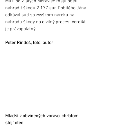
Muži od Zlatých Moraviec majú obeti 
nahradiť škodu 2 177 eur. Dobitého Jána 
odkázal súd so zvyškom nároku na 
náhradu škody na civilný proces. Verdikt 
je právopolatný.
Peter Rindoš, foto: autor
Mladší z obvinených vpravo, chrbtom 
stojí otec