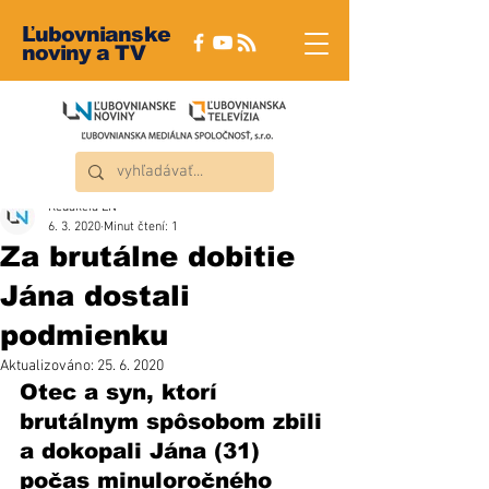
Ľubovnianske
noviny a TV
Redakcia ĽN
6. 3. 2020
Minut čtení: 1
Za brutálne dobitie
Jána dostali
podmienku
Aktualizováno:
25. 6. 2020
Otec a syn, ktorí 
brutálnym spôsobom zbili 
a dokopali Jána (31) 
počas minuloročného 