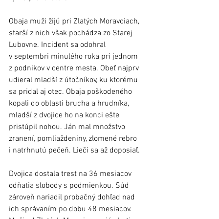
Obaja muži žijú pri Zlatých Moravciach, 
starší z nich však pochádza zo Starej 
Ľubovne. Incident sa odohral 
v septembri minulého roka pri jednom 
z podnikov v centre mesta. Obeť najprv 
udieral mladší z útočníkov, ku ktorému 
sa pridal aj otec. Obaja poškodeného 
kopali do oblasti brucha a hrudníka, 
mladší z dvojice ho na konci ešte 
pristúpil nohou. Ján mal množstvo 
zranení, pomliaždeniny, zlomené rebro 
i natrhnutú pečeň. Lieči sa až doposiaľ.
Dvojica dostala trest na 36 mesiacov 
odňatia slobody s podmienkou. Súd 
zároveň nariadil probačný dohľad nad 
ich správaním po dobu 48 mesiacov. 