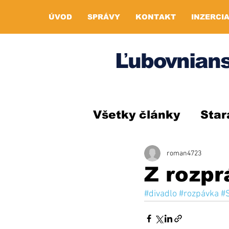
ÚVOD
SPRÁVY
KONTAKT
INZERCI
Ľubovnians
Všetky články
Star
roman4723
Z rozpr
#divadlo
#rozpávka
#