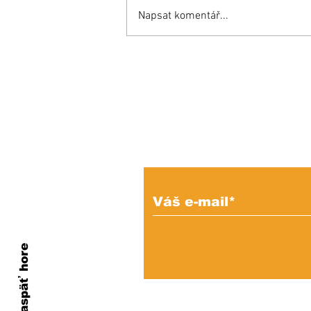
Napsat komentář...
KEDYSI a DNES: V
podhradí fungovala
kedysi kaviareň.
Pamätáte si ju?
Prihláste sa na od
e-mailových správ
Naspäť hore