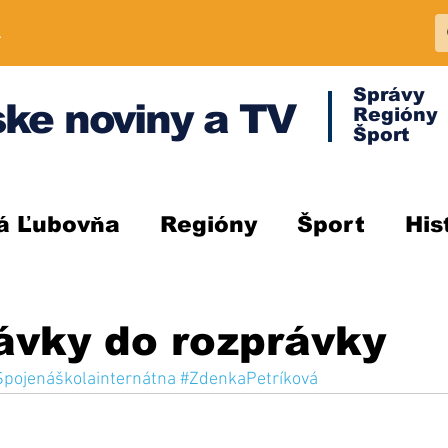
A
Správy
ke noviny a TV
Regióny
Šport
á Ľubovňa
Regióny
Šport
His
ávky do rozprávky
Spojenáškolainternátna
#ZdenkaPetríková