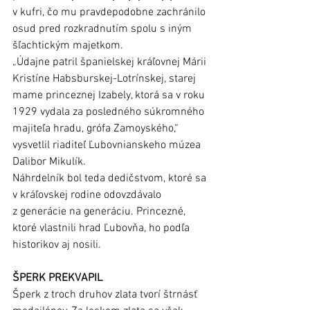
v kufri, čo mu pravdepodobne zachránilo 
osud pred rozkradnutím spolu s iným 
šľachtickým majetkom.
„Údajne patril španielskej kráľovnej Márii 
Kristíne Habsburskej-Lotrínskej, starej 
mame princeznej Izabely, ktorá sa v roku 
1929 vydala za posledného súkromného 
majiteľa hradu, grófa Zamoyského,“ 
vysvetlil riaditeľ Ľubovnianskeho múzea 
Dalibor Mikulík.
Náhrdelník bol teda dedičstvom, ktoré sa 
v kráľovskej rodine odovzdávalo 
z generácie na generáciu. Princezné, 
ktoré vlastnili hrad Ľubovňa, ho podľa 
historikov aj nosili.
ŠPERK PREKVAPIL
Šperk z troch druhov zlata tvorí štrnásť 