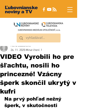
Ľubovnianske
noviny a TV
Alena Dudláková
26. 11. 2025
Minut čtení: 1
VIDEO Vyrobili ho pre
šľachtu, nosili ho
princezné! Vzácny
šperk skončil ukrytý v
kufri
Na prvý pohľad nežný 
šperk, v skutočnosti 