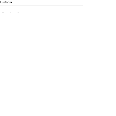
História
Zobrazit vše
Nejnovější příspěvky