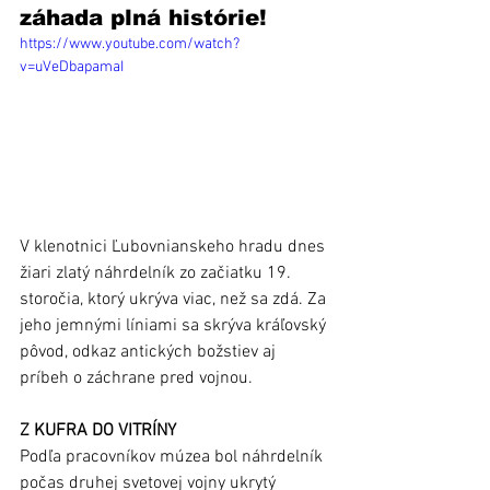
záhada plná histórie!
https://www.youtube.com/watch?
v=uVeDbapamaI
V klenotnici Ľubovnianskeho hradu dnes 
žiari zlatý náhrdelník zo začiatku 19. 
storočia, ktorý ukrýva viac, než sa zdá. Za 
jeho jemnými líniami sa skrýva kráľovský 
pôvod, odkaz antických božstiev aj 
príbeh o záchrane pred vojnou.
Z KUFRA DO VITRÍNY
Podľa pracovníkov múzea bol náhrdelník 
počas druhej svetovej vojny ukrytý 