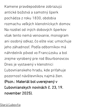
Kamene pravdepodobne zobrazujú 
antické božstvá a samotný šperk 
pochádza z roku 1830, obdobia 
rozmachu veľkých klenotníckych domov. 
Na rozdiel od iných dobových šperkov 
však tento nemá venovanie, monogram 
ani osobný odkaz, čo ešte viac umocňuje 
jeho záhadnosť. Podľa odborníkov má 
náhrdelník pôvod vo Francúzsku a bol 
zrejme vyrobený pre rod Bourbonovcov. 
Dnes je vystavený v klenotnici 
Ľubovnianskeho hradu, kde priťahuje 
pozornosť návštevníkov, najmä žien.
(Pozn.: Materiál bol uverejnený v 
Ľubovnianskych novinách č. 23, 19. 
november 2025).
Stará Ľubovňa