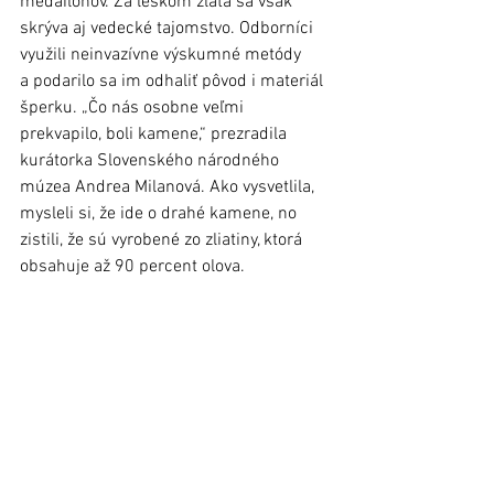
medailónov. Za leskom zlata sa však 
skrýva aj vedecké tajomstvo. Odborníci 
využili neinvazívne výskumné metódy 
a podarilo sa im odhaliť pôvod i materiál 
šperku. „Čo nás osobne veľmi 
prekvapilo, boli kamene,“ prezradila 
kurátorka Slovenského národného 
múzea Andrea Milanová. Ako vysvetlila, 
mysleli si, že ide o drahé kamene, no 
zistili, že sú vyrobené zo zliatiny, ktorá 
obsahuje až 90 percent olova. 