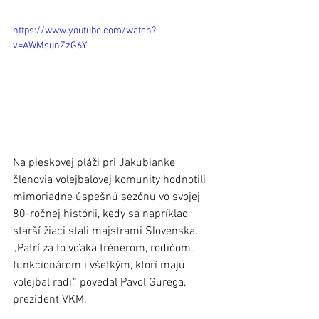
https://www.youtube.com/watch?
v=AWMsunZzG6Y
Na pieskovej pláži pri Jakubianke 
členovia volejbalovej komunity hodnotili 
mimoriadne úspešnú sezónu vo svojej 
80-ročnej histórii, kedy sa napríklad 
starší žiaci stali majstrami Slovenska. 
„Patrí za to vďaka trénerom, rodičom, 
funkcionárom i všetkým, ktorí majú 
volejbal radi,“ povedal Pavol Gurega, 
prezident VKM. 