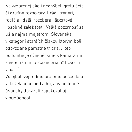
Na vydarenej akcii nechýbali gratulácie 
či družné rozhovory. Hráči, tréneri, 
rodičia i ďalší rozoberali športové 
i osobné záležitosti. Veľká pozornosť sa 
ušla najmä majstrom  Slovenska 
v kategórii starších žiakov, ktorým boli 
odovzdané pamätné tričká. „Toto 
podujatie je úžasné, sme s kamarátmi 
a ešte nám aj počasie prialo,“ hovorili 
viacerí. 
Volejbalovej rodine prajeme počas leta 
veľa želaného oddychu, aby podobné 
úspechy dokázali zopakovať aj 
v budúcnosti. 