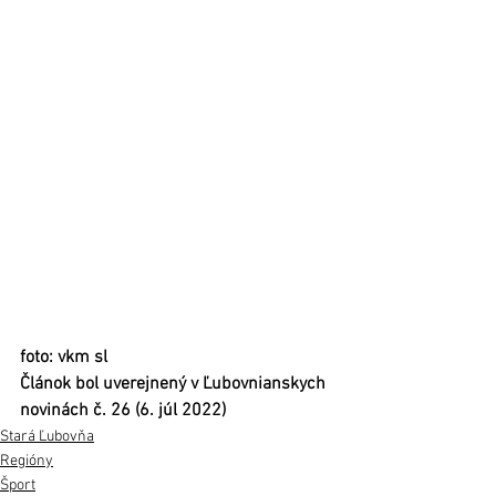
foto: vkm sl
Článok bol uverejnený v Ľubovnianskych 
novinách č. 26 (6. júl 2022)
Stará Ľubovňa
Regióny
Šport