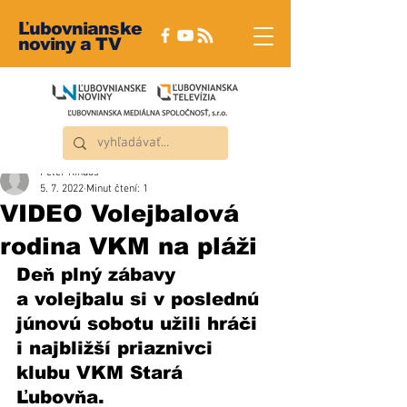
Ľubovnianske
noviny a TV
Peter Rindoš
5. 7. 2022
Minut čtení: 1
VIDEO Volejbalová
rodina VKM na pláži
Deň plný zábavy 
a volejbalu si v poslednú 
júnovú sobotu užili hráči 
i najbližší priaznivci 
klubu VKM Stará 
Ľubovňa. 