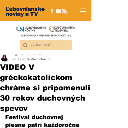
Ľubovnianske
noviny a TV
Mgr. Helena Musalová
25. 12. 2024
Minut čtení: 1
VIDEO V
gréckokatolíckom
chráme si pripomenuli
30 rokov duchovných
spevov
Festival duchovnej 
piesne patrí každoročne 