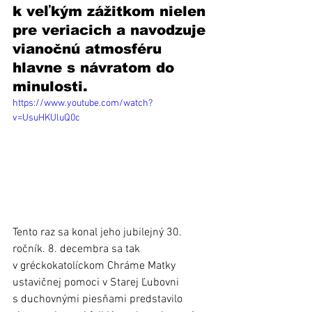
k veľkým zážitkom nielen 
pre veriacich a navodzuje 
vianočnú atmosféru 
hlavne s návratom do 
minulosti.
https://www.youtube.com/watch?
v=UsuHKUluQ0c
Tento raz sa konal jeho jubilejný 30. 
ročník. 8. decembra sa tak 
v gréckokatolíckom Chráme Matky 
ustavičnej pomoci v Starej Ľubovni 
s duchovnými piesňami predstavilo 