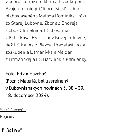
viacero zborov i folklórnych zoskupení. 
Svoje umenie prišli predviesť - Zbor 
blahoslaveného Metoda Dominika Trčku 
zo Starej Ľubovne, Zbor sv. Ondreja 
z obce Chmeľnica, FS Javorina 
z Kolačkova, FSk Taľar z Novej Ľubovne, 
tiež FS Kalina z Plavča. Predstavili sa aj 
zoskupenia Litmanivka a Majdan 
z Litmanovej a FS Barvinok z Kamienky.
Foto: Edvin Fazekaš
(Pozn.: Materiál bol uverejnený 
v Ľubovnianskych novinách č. 38 - 39, 
18. december 2024).
Stará Ľubovňa
Regióny