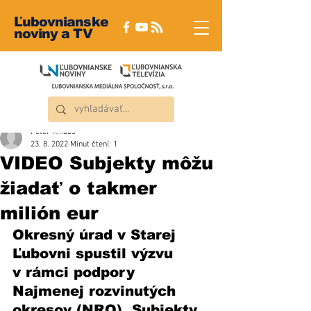
Ľubovnianske
noviny a TV
Peter Rindoš
23. 8. 2022
Minut čtení: 1
VIDEO Subjekty môžu
žiadať o takmer
milión eur
Okresný úrad v Starej 
Ľubovni spustil výzvu 
v rámci podpory 
Najmenej rozvinutých 
okresov (NRO). Subjekty 