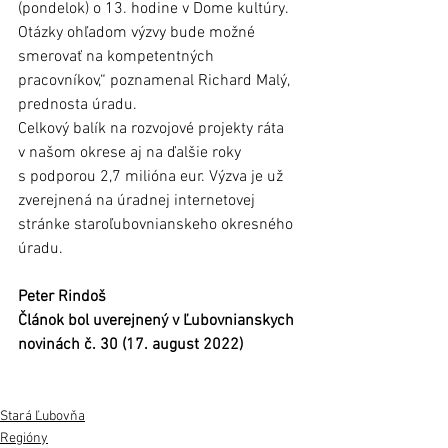
(pondelok) o 13. hodine v Dome kultúry. 
Otázky ohľadom výzvy bude možné 
smerovať na kompetentných 
pracovníkov,“ poznamenal Richard Malý, 
prednosta úradu.
Celkový balík na rozvojové projekty ráta 
v našom okrese aj na ďalšie roky 
s podporou 2,7 milióna eur. Výzva je už 
zverejnená na úradnej internetovej 
stránke staroľubovnianskeho okresného 
úradu. 	
Peter Rindoš
Článok bol uverejnený v Ľubovnianskych 
novinách č. 30 (17. august 2022) 	
Stará Ľubovňa
Regióny