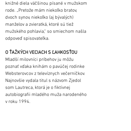
knižné diela väčšinou písané v mužskom 
rode. „Pretože mám niekoľko bratov, 
dvoch synov, niekoľko (aj bývalých) 
manželov a zvieratká, ktoré sú tiež 
mužského pohlavia,“ so smiechom našla 
odpoveď spisovateľka.
O ŤAŽKÝCH VECIACH S ĽAHKOSŤOU
Mladší milovníci príbehov ju môžu 
poznať vďaka knihám o pavúčej rodinke 
Websterovcov z televíznych večerníčkov. 
Najnovšie vydala titul s názvom Zjedol 
som Lautreca, ktorá je o fiktívnej 
autobiografii mladého muža narodeného 
v roku 1994. 