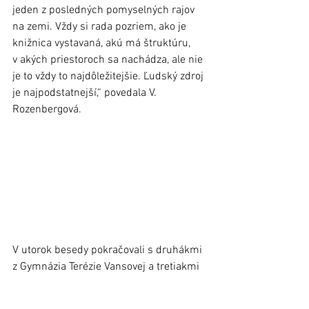
jeden z posledných pomyselných rajov 
na zemi. Vždy si rada pozriem, ako je 
knižnica vystavaná, akú má štruktúru, 
v akých priestoroch sa nachádza, ale nie 
je to vždy to najdôležitejšie. Ľudský zdroj 
je najpodstatnejší,“ povedala V. 
Rozenbergová.
V utorok besedy pokračovali s druhákmi 
z Gymnázia Terézie Vansovej a tretiakmi 
zo ZŠ sv. Cyrila a Metoda. Podujatie 
z verejných zdrojov podporil Fond na 