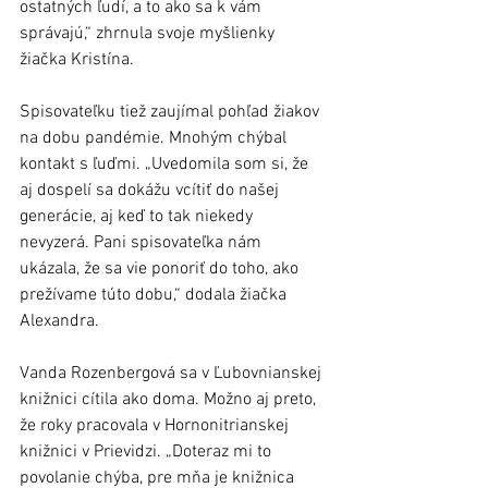
ostatných ľudí, a to ako sa k vám 
správajú,“ zhrnula svoje myšlienky 
žiačka Kristína.
Spisovateľku tiež zaujímal pohľad žiakov 
na dobu pandémie. Mnohým chýbal 
kontakt s ľuďmi. „Uvedomila som si, že 
aj dospelí sa dokážu vcítiť do našej 
generácie, aj keď to tak niekedy 
nevyzerá. Pani spisovateľka nám 
ukázala, že sa vie ponoriť do toho, ako 
prežívame túto dobu,“ dodala žiačka 
Alexandra.
Vanda Rozenbergová sa v Ľubovnianskej 
knižnici cítila ako doma. Možno aj preto, 
že roky pracovala v Hornonitrianskej 
knižnici v Prievidzi. „Doteraz mi to 
povolanie chýba, pre mňa je knižnica 