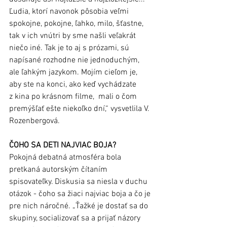
Ľudia, ktorí navonok pôsobia veľmi 
spokojne, pokojne, ľahko, milo, šťastne, 
tak v ich vnútri by sme našli veľakrát 
niečo iné. Tak je to aj s prózami, sú 
napísané rozhodne nie jednoduchým, 
ale ľahkým jazykom. Mojím cieľom je, 
aby ste na konci, ako keď vychádzate 
z kina po krásnom filme,  mali o čom 
premýšľať ešte niekoľko dní,“ vysvetlila V. 
Rozenbergová.
ČOHO SA DETI NAJVIAC BOJA?
Pokojná debatná atmosféra bola 
pretkaná autorským čítaním 
spisovateľky. Diskusia sa niesla v duchu 
otázok - čoho sa žiaci najviac boja a čo je 
pre nich náročné. „Ťažké je dostať sa do 
skupiny, socializovať sa a prijať názory 