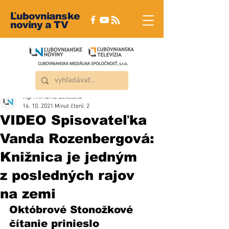
Ľubovnianske
noviny a TV
Mgr. Miriama Sekelská
14. 10. 2021
Minut čtení: 2
VIDEO Spisovateľka
Vanda Rozenbergová:
Knižnica je jedným
z posledných rajov
na zemi
Októbrové Stonožkové 
čítanie prinieslo 