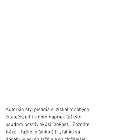
Autorkin štýl písania si získal mnohých 
čitateľov, cítiť v ňom napriek ťažkým 
osudom postáv akúsi ľahkosť. „Poznáte 
frázu - ťažko je ľahko žiť..., ľahko sa 
dosahuje asi najťažšie a najzložitejšie... 