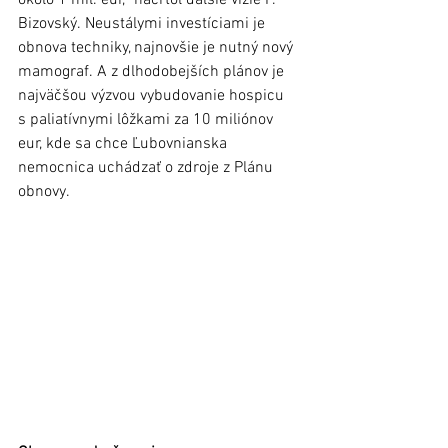
okolo 1 mil. eur,“ načrtol ďalšie vízie P. 
Bizovský. Neustálymi investíciami je 
obnova techniky, najnovšie je nutný nový 
mamograf. A z dlhodobejších plánov je 
najväčšou výzvou vybudovanie hospicu 
s paliatívnymi lôžkami za 10 miliónov 
eur, kde sa chce Ľubovnianska 
nemocnica uchádzať o zdroje z Plánu 
obnovy.