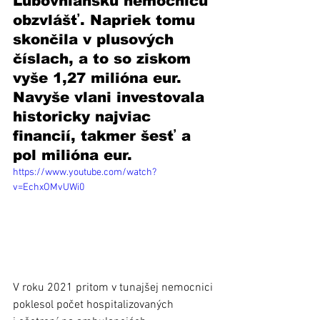
Ľubovniansku nemocnicu 
obzvlášť. Napriek tomu 
skončila v plusových 
číslach, a to so ziskom 
vyše 1,27 milióna eur. 
Navyše vlani investovala 
historicky najviac 
financií, takmer šesť a 
pol milióna eur.
https://www.youtube.com/watch?
v=EchxOMvUWi0
V roku 2021 pritom v tunajšej nemocnici 
poklesol počet hospitalizovaných 