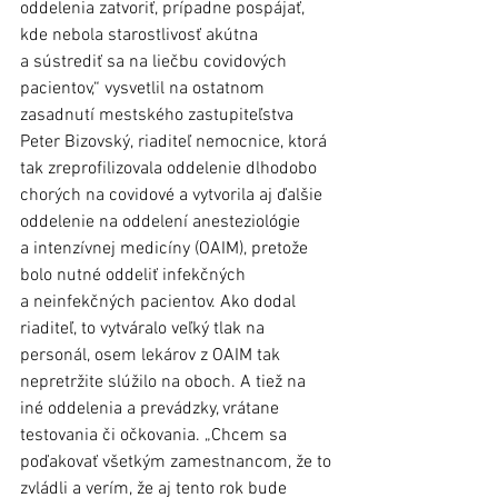
oddelenia zatvoriť, prípadne pospájať, 
kde nebola starostlivosť akútna 
a sústrediť sa na liečbu covidových 
pacientov,“ vysvetlil na ostatnom 
zasadnutí mestského zastupiteľstva 
Peter Bizovský, riaditeľ nemocnice, ktorá 
tak zreprofilizovala oddelenie dlhodobo 
chorých na covidové a vytvorila aj ďalšie 
oddelenie na oddelení anesteziológie 
a intenzívnej medicíny (OAIM), pretože 
bolo nutné oddeliť infekčných 
a neinfekčných pacientov. Ako dodal 
riaditeľ, to vytváralo veľký tlak na 
personál, osem lekárov z OAIM tak 
nepretržite slúžilo na oboch. A tiež na 
iné oddelenia a prevádzky, vrátane 
testovania či očkovania. „Chcem sa 
poďakovať všetkým zamestnancom, že to 
zvládli a verím, že aj tento rok bude 