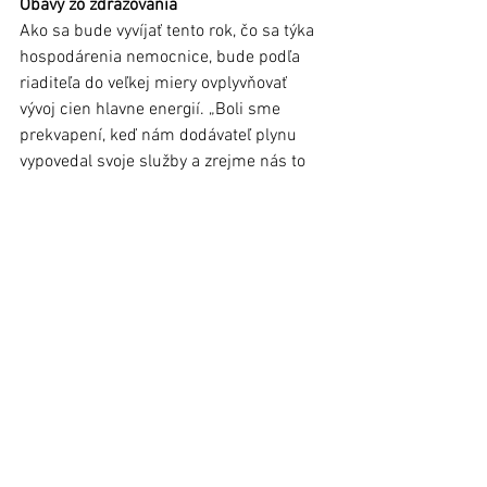
Obavy zo zdražovania
Ako sa bude vyvíjať tento rok, čo sa týka 
hospodárenia nemocnice, bude podľa 
riaditeľa do veľkej miery ovplyvňovať 
vývoj cien hlavne energií. „Boli sme 
prekvapení, keď nám dodávateľ plynu 
vypovedal svoje služby a zrejme nás to 
bude stáť v tomto roku 250 až 300-tisíc 
eur navyše. Máme problém aj 
s dodávateľom elektrickej energie, lebo 
je to ten istý dodávateľ a tiež stratil 
licenciu,“ očakáva nové výberové konanie 
na dodávateľa energií a vyššie ceny 
riaditeľ nemocnice, ktorá ešte nemá 
uzavreté ani zmluvy na tento rok 
s poisťovňami. „Takže tento rok zatiaľ 
nevyzerá ružovo. Problémy sú, ale sme 
tu na to, aby sme ich riešili,“ uzavrel 
riaditeľ nemocnice.	