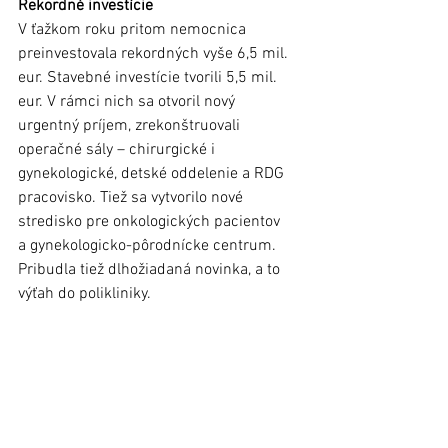
Rekordné investície
V ťažkom roku pritom nemocnica 
preinvestovala rekordných vyše 6,5 mil. 
eur. Stavebné investície tvorili 5,5 mil. 
eur. V rámci nich sa otvoril nový 
urgentný príjem, zrekonštruovali 
operačné sály – chirurgické i 
gynekologické, detské oddelenie a RDG 
pracovisko. Tiež sa vytvorilo nové 
stredisko pre onkologických pacientov 
a gynekologicko-pôrodnícke centrum. 
Pribudla tiež dlhožiadaná novinka, a to 
výťah do polikliniky.