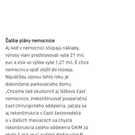
Ďalšie plány nemocnice
Aj keď v nemocnici stúpajú náklady, 
výnosy vlani predstavovali vyše 21 mil. 
eur, a zisk vo výške vyše 1,27 mil. € chce 
nemocnica opäť vložiť do rozvoja. 
Najväčšou výzvou tohto roku je 
dokončenie parkovacieho domu. 
„Chceme tiež skultúrniť aj lôžkovú časť 
nemocnice, zrekonštruovať pooperačnú 
časť chirurgického oddelenia, začala sa 
aj rekonštrukcia v časti šestonedelia 
a v ďalších mesiacoch sa chystá 
rekonštrukcia celého oddelenia OAIM za 