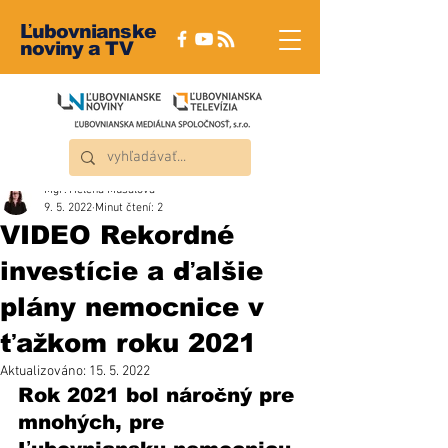
Ľubovnianske
noviny a TV
Mgr. Helena Musalová
9. 5. 2022
Minut čtení: 2
VIDEO Rekordné
investície a ďalšie
plány nemocnice v
ťažkom roku 2021
Aktualizováno:
15. 5. 2022
Rok 2021 bol náročný pre 
mnohých, pre 