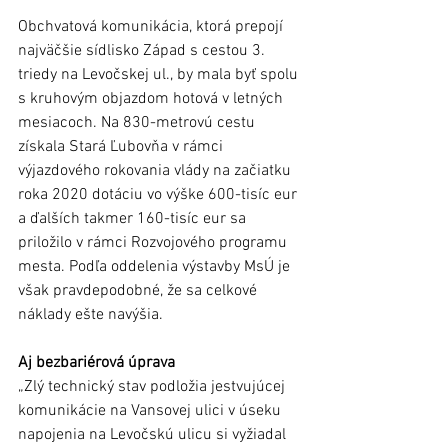
Obchvatová komunikácia, ktorá prepojí 
najväčšie sídlisko Západ s cestou 3. 
triedy na Levočskej ul., by mala byť spolu 
s kruhovým objazdom hotová v letných 
mesiacoch. Na 830-metrovú cestu 
získala Stará Ľubovňa v rámci 
výjazdového rokovania vlády na začiatku 
roka 2020 dotáciu vo výške 600-tisíc eur 
a ďalších takmer 160-tisíc eur sa 
priložilo v rámci Rozvojového programu 
mesta. Podľa oddelenia výstavby MsÚ je 
však pravdepodobné, že sa celkové 
náklady ešte navýšia. 
Aj bezbariérová úprava
„Zlý technický stav podložia jestvujúcej 
komunikácie na Vansovej ulici v úseku 
napojenia na Levočskú ulicu si vyžiadal 