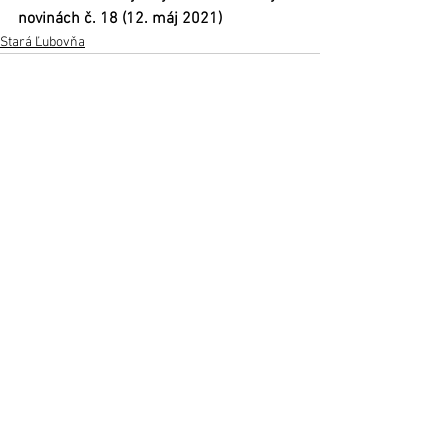
novinách č. 18 (12. máj 2021)  	
Stará Ľubovňa
Zobrazit vše
Nejnovější příspěvky