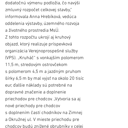
dodatočnú výmenu podložia, čo navýši 
zmluvný rozpočet celkovej stavby,“ 
informovala Anna Hrebíková, vedúca 
oddelenia výstavby, územného rozvoja 
a životného prostredia MsÚ.
Z tohto rozpočtu ukrojí aj kruhový 
objazd, ktorý realizuje príspevková 
organizácia Verejnoprospešné služby 
(VPS). „Kruháč“ s vonkajším polomerom 
11,5 m, stredovým ostrovčekom 
s polomerom 4,5 m a jazdným pruhom 
šírky 6,5 m by mal vyjsť na okolo 20 tisíc 
eur, ďalšie náklady sú potrebné na 
dopravné značenie a doplnenie 
priechodov pre chodcov. „Vytvoria sa aj 
nové priechody pre chodcov 
s doplnením častí chodníkov na Zimnej 
a Okružnej ul. V mieste priechodu pre 
chodcov budú znížené obrubníky v celej 