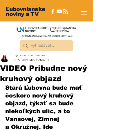
Ľubovnianske
noviny a TV
Mgr. Helena Musalová
16. 5. 2021
Minut čtení: 1
VIDEO Pribudne nový
kruhový objazd
Stará Ľubovňa bude mať 
čoskoro nový kruhový 
objazd, týkať sa bude 
niekoľkých ulíc, a to 
Vansovej, Zimnej 
a Okružnej. Ide 