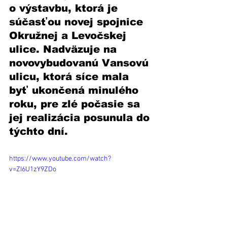
o výstavbu, ktorá je 
súčasťou novej spojnice 
Okružnej a Levočskej 
ulice. Nadväzuje na 
novovybudovanú Vansovú 
ulicu, ktorá síce mala 
byť ukončená minulého 
roku, pre zlé počasie sa 
jej realizácia posunula do 
týchto dní.
https://www.youtube.com/watch?
v=ZI6U1zY9ZDo