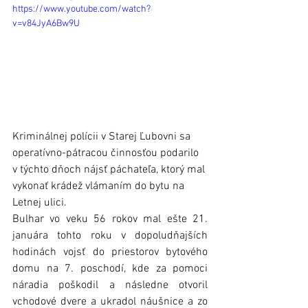
https://www.youtube.com/watch?
v=v84JyA6Bw9U
Kriminálnej polícii v Starej Ľubovni sa 
operatívno-pátracou činnosťou podarilo 
v týchto dňoch nájsť páchateľa, ktorý mal 
vykonať krádež vlámaním do bytu na 
Letnej ulici.
Bulhar vo veku 56 rokov mal ešte 21. 
januára tohto roku v dopoludňajších 
hodinách vojsť do priestorov bytového 
domu na 7. poschodí, kde za pomoci 
náradia poškodil a následne otvoril 
vchodové dvere a ukradol náušnice a zo 