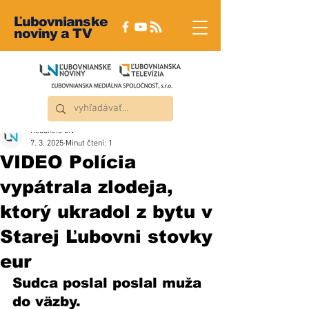
Ľubovnianske
noviny a TV
Redakcia ĽN
7. 3. 2025
Minut čtení: 1
VIDEO Polícia
vypátrala zlodeja,
ktorý ukradol z bytu v
Starej Ľubovni stovky
eur
Sudca poslal poslal muža 
do väzby. 