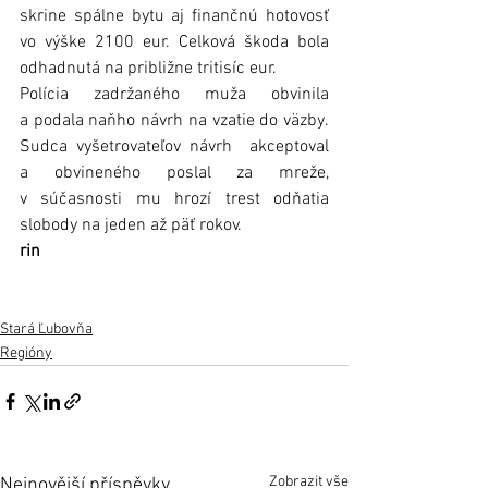
skrine spálne bytu aj finančnú hotovosť 
vo výške 2100 eur. Celková škoda bola 
odhadnutá na približne tritisíc eur.
Polícia zadržaného muža obvinila 
a podala naňho návrh na vzatie do väzby. 
Sudca vyšetrovateľov návrh  akceptoval 
a obvineného poslal za mreže, 
v súčasnosti mu hrozí trest odňatia 
slobody na jeden až päť rokov.
rin
Stará Ľubovňa
Regióny
Zobrazit vše
Nejnovější příspěvky