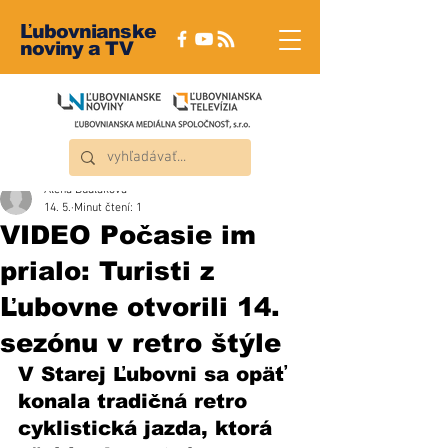
Ľubovnianske
noviny a TV
Alena Dudláková
14. 5.
Minut čtení: 1
VIDEO Počasie im
prialo: Turisti z
Ľubovne otvorili 14.
sezónu v retro štýle
V Starej Ľubovni sa opäť 
konala tradičná retro 
cyklistická jazda, ktorá 