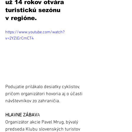
už 14 rokov otvára 
turistickú sezónu 
v regióne. 
https://www.youtube.com/watch?
v=2YZlErCmCT4
Podujatie prilákalo desiatky cyklistov, 
pričom organizátori hovoria aj o účasti 
návštevníkov zo zahraničia.
HLAVNE ZÁBAV
A
Organizátor akcie Pavel Mrug, bývalý 
predseda Klubu slovenských turistov 