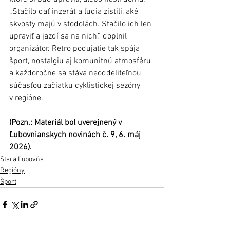
„Stačilo dať inzerát a ľudia zistili, aké 
skvosty majú v stodolách. Stačilo ich len 
upraviť a jazdí sa na nich,“ doplnil 
organizátor. Retro podujatie tak spája 
šport, nostalgiu aj komunitnú atmosféru 
a každoročne sa stáva neoddeliteľnou 
súčasťou začiatku cyklistickej sezóny 
v regióne.
(Pozn.: Materiál bol uverejnený v 
Ľubovnianskych novinách č. 9, 6. máj 
2026).
Stará Ľubovňa
Regióny
Šport