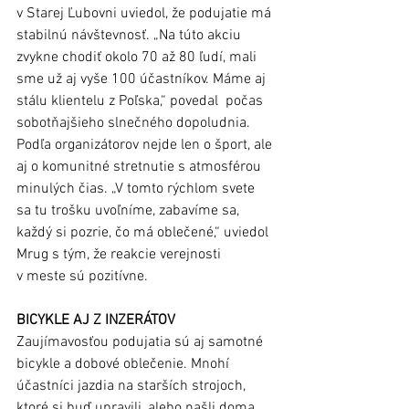
v Starej Ľubovni uviedol, že podujatie má 
stabilnú návštevnosť. „Na túto akciu 
zvykne chodiť okolo 70 až 80 ľudí, mali 
sme už aj vyše 100 účastníkov. Máme aj 
stálu klientelu z Poľska,“ povedal  počas 
sobotňajšieho slnečného dopoludnia. 
Podľa organizátorov nejde len o šport, ale 
aj o komunitné stretnutie s atmosférou 
minulých čias. „V tomto rýchlom svete 
sa tu trošku uvoľníme, zabavíme sa, 
každý si pozrie, čo má oblečené,“ uviedol 
Mrug s tým, že reakcie verejnosti 
v meste sú pozitívne.
BICYKLE AJ Z INZERÁTOV
Zaujímavosťou podujatia sú aj samotné 
bicykle a dobové oblečenie. Mnohí 
účastníci jazdia na starších strojoch, 
ktoré si buď upravili, alebo našli doma. 