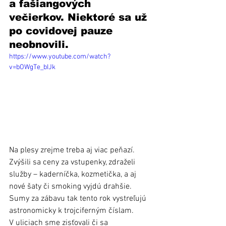
a fašiangových 
večierkov. Niektoré sa už 
po covidovej pauze 
neobnovili. 
https://www.youtube.com/watch?
v=bOWgTe_bIJk
Na plesy zrejme treba aj viac peňazí. 
Zvýšili sa ceny za vstupenky, zdraželi 
služby – kaderníčka, kozmetička, a aj 
nové šaty či smoking vyjdú drahšie. 
Sumy za zábavu tak tento rok vystreľujú 
astronomicky k trojciferným číslam. 
V uliciach sme zisťovali či sa 