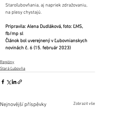
Staroľubovňania, aj napriek zdražovaniu, 
na plesy chystajú.
Pripravila: Alena Dudláková, foto: ĽMS, 
fb/mp sl
Článok bol uverejnený v Ľubovnianskych 
novinách č. 6 (15. február 2023)
Regióny
Stará Ľubovňa
Zobrazit vše
Nejnovější příspěvky