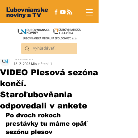
Ľubovnianske
noviny a TV
Redakcia ĽN
18. 2. 2023
Minut čtení: 1
VIDEO Plesová sezóna
končí.
Staroľubovňania
odpovedali v ankete
Po dvoch rokoch 
prestávky tu máme opäť 
sezónu plesov 