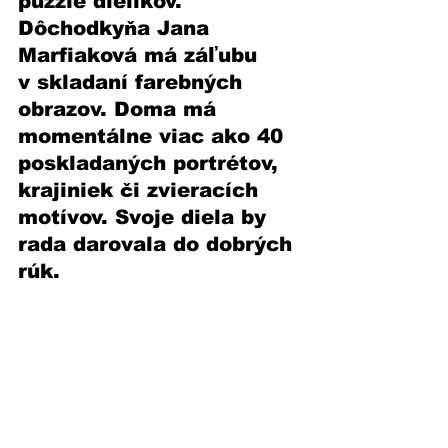
puzzle dielikov. 
Dôchodkyňa Jana 
Marfiaková má záľubu 
v skladaní farebných 
obrazov. Doma má 
momentálne viac ako 40 
poskladaných portrétov, 
krajiniek či zvieracích 
motívov. Svoje diela by 
rada darovala do dobrých 
rúk.