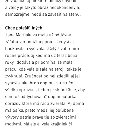
že v balíku aj niektoré dieliky chýbali 
a vtedy je takýto obraz nedokončený a, 
samozrejme, nedá sa zavesiť na stenu. 
Chce potešiť  iných
Jana Marfiaková mala už oddávna 
záľubu v manuálnej práci, kedysi aj 
háčkovala a vyšívala. „Celý život robím 
ručné práce, aj keď ma už teraz bolia 
ruky,“ dodáva a pripomína, že mala 
prácu, kde veľa písala na stroji, takže je 
zvyknutá. Zručnosť po nej zdedili aj jej 
synovia, ako hrdo doplní - sú zruční, 
všetko opravia. „Jeden je sklár. Chce, aby 
som už oddychovala,“ doplní autorka 
obrazov, ktorá má rada zvieratá. Aj doma 
má psíka, preto medzi jej obľúbené 
výtvory patria práve tie so zvieracími 
motívmi. Má ale aj veľa krajiniek či 