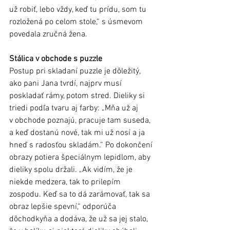
už robiť, lebo vždy, keď tu prídu, som tu 
rozložená po celom stole,“ s úsmevom 
povedala zručná žena. 
Stálica v obchode s puzzle
Postup pri skladaní puzzle je dôležitý, 
ako pani Jana tvrdí, najprv musí 
poskladať rámy, potom stred. Dieliky si 
triedi podľa tvaru aj farby: „Mňa už aj 
v obchode poznajú, pracuje tam suseda, 
a keď dostanú nové, tak mi už nosí a ja 
hneď s radosťou skladám.“ Po dokončení 
obrazy potiera špeciálnym lepidlom, aby 
dieliky spolu držali. „Ak vidím, že je 
niekde medzera, tak to prilepím 
zospodu. Keď sa to dá zarámovať, tak sa 
obraz lepšie spevní,“ odporúča 
dôchodkyňa a dodáva, že už sa jej stalo, 