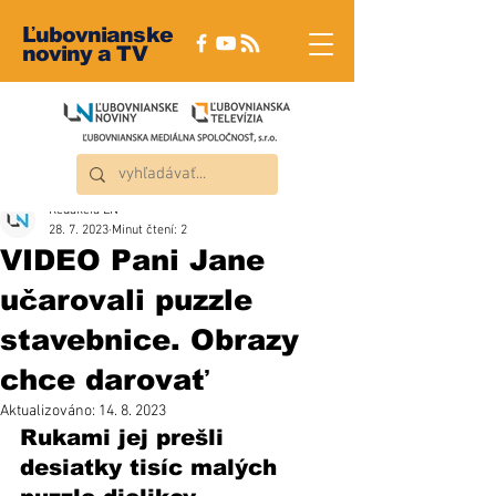
Ľubovnianske
noviny a TV
Redakcia ĽN
28. 7. 2023
Minut čtení: 2
VIDEO Pani Jane
učarovali puzzle
stavebnice. Obrazy
chce darovať
Aktualizováno:
14. 8. 2023
Rukami jej prešli 
desiatky tisíc malých 