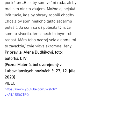
portrétov. „Bola by som veľmi rada, ak by 
mal o to niekto záujem. Možno aj nejaká 
inštitúcia, kde by obrazy zdobili chodby. 
Chcela by som niekoho takto zadarmo 
potešiť. Ja som sa už potešila tým, že 
som to stvorila, teraz nech to iným robí 
radosť. Mám toho naozaj veľa a doma mi 
to zavadzia,“ znie výzva skromnej ženy.
Pripravila: Alena Dudláková, foto: 
autorka, ĽTV
(Pozn.: Materiál bol uverejnený v 
Ľubovnianskych novinách č. 27, 12. júla 
2023)
VIDEO 
https://www.youtube.com/watch?
v=AiL1SEb2TFQ