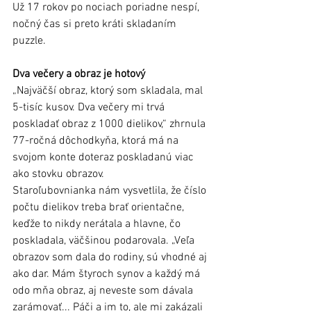
Už 17 rokov po nociach poriadne nespí, 
nočný čas si preto kráti skladaním 
puzzle. 
Dva večery a obraz je hotový
„Najväčší obraz, ktorý som skladala, mal 
5-tisíc kusov. Dva večery mi trvá 
poskladať obraz z 1000 dielikov,“ zhrnula 
77-ročná dôchodkyňa, ktorá má na 
svojom konte doteraz poskladanú viac 
ako stovku obrazov. 
Staroľubovnianka nám vysvetlila, že číslo 
počtu dielikov treba brať orientačne, 
keďže to nikdy nerátala a hlavne, čo 
poskladala, väčšinou podarovala. „Veľa 
obrazov som dala do rodiny, sú vhodné aj 
ako dar. Mám štyroch synov a každý má 
odo mňa obraz, aj neveste som dávala 
zarámovať... Páči a im to, ale mi zakázali 