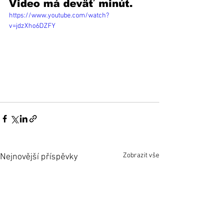
Video má deväť minút. 
https://www.youtube.com/watch?
v=jdzXho6DZFY
Zobrazit vše
Nejnovější příspěvky