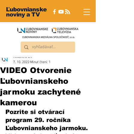
Ľubovnianske
noviny a TV
Redakcia ĽN
7. 10. 2022
Minut čtení: 1
VIDEO Otvorenie
Ľubovnianskeho
jarmoku zachytené
kamerou
Pozrite si otvárací 
program 29. ročníka 
Ľubovnianskeho jarmoku. 