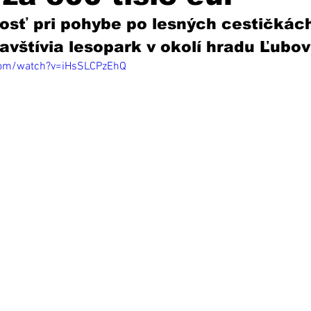
osť pri pohybe po lesných cestičkách
 navštívia lesopark v okolí hradu Ľubov
com/watch?v=iHsSLCPzEhQ