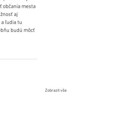
ať občania mesta 
žnosť aj 
a ľudia tu 
učebňu budú môcť 
Zobrazit vše