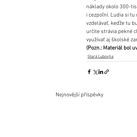
náklady okolo 300-tis
i cezpoľní. Ľudia si 
vzdelávať, keďže tu b
určite strávia pekné c
využívať aj školské z
(Pozn.: Materiál bol 
Stará Ľubovňa
Nejnovější příspěvky