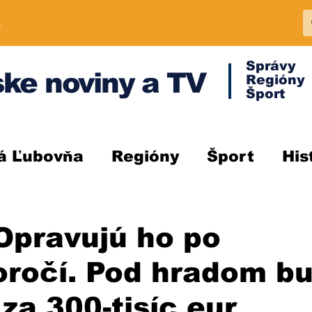
A
Správy
ke noviny a TV
Regióny
Šport
á Ľubovňa
Regióny
Šport
His
Opravujú ho po
oročí. Pod hradom b
 za 300-tisíc eur