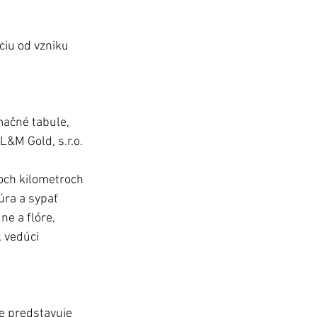
ciu od vzniku 
mačné tabule, 
L&M Gold, s.r.o. 
och kilometroch 
úra a sypať 
e a flóre, 
 vedúci 
e predstavuje 