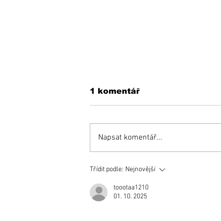
1 komentář
Napsat komentář...
Zemetrasenie
Třídit podle:
Nejnovější
u hokejových Rytierov,
z klubu odišli dvaja
toootaa1210
01. 10. 2025
tréneri