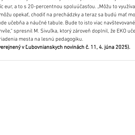
íc eur, a to s 20-percentnou spoluúčasťou. „Môžu to využív
tu môžu opekať, chodiť na prechádzky a teraz sa budú mať mo
ude učebňa a náučné tabule. Bude to isto viac navštevované 
hvíle,“ spresnil M. Sivuľka, ktorý zároveň doplnil, že EKO 
ariadenia mesta na lesnú pedagogiku.
uverejnený v Ľubovnianskych novinách č. 11, 4. júna 2025).