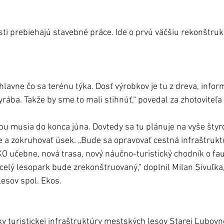
ti prebiehajú stavebné práce. Ide o prvú väčšiu rekonštruk
hlavne čo sa terénu týka. Dosť výrobkov je tu z dreva, infor
vyrába. Takže by sme to mali stihnúť,“ povedal za zhotoviteľa 
u musia do konca júna. Dovtedy sa tu plánuje na vyše štyr
 a zokruhovať úsek. „Bude sa opravovať cestná infraštrukt
učebne, nová trasa, nový náučno-turistický chodník o faun
 celý lesopark bude zrekonštruovaný,“ doplnil Milan Sivuľka,
esov spol. Ekos.
y turistickej infraštruktúry mestských lesov Starej Ľubovn