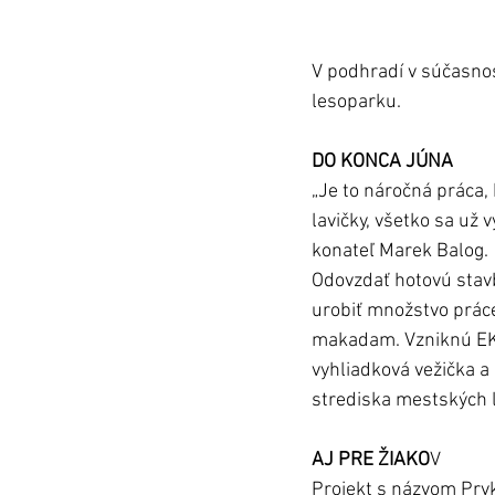
V podhradí v súčasnos
lesoparku. 
DO KONCA JÚNA
„Je to náročná práca, 
lavičky, všetko sa už 
konateľ Marek Balog. 
Odovzdať hotovú stavb
urobiť množstvo práce
makadam. Vzniknú EKO 
vyhliadková vežička a
strediska mestských l
AJ PRE ŽIAKO
V
Projekt s názvom Prvk