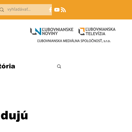
tória
udujú