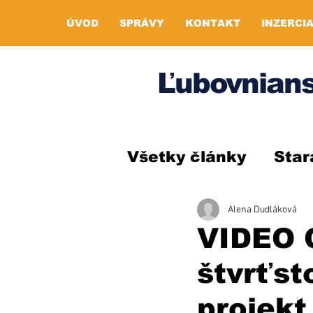
ÚVOD
SPRÁVY
KONTAKT
INZERCI
Ľubovnians
Všetky články
Star
Alena Dudláková
VIDEO 
štvrťst
projekt