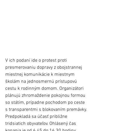
V ich podaní ide o protest proti 
presmerovaniu dopravy z obojstrannej 
miestnej komunikácie k miestnym 
školám na jednosmernú prístupovú 
cestu k rodinným domom. Organizátori 
plánujú zhromaždenie pokojnou formou 
so státím, prípadne pochodom po ceste 
s transparentmi s blokovaním premávky. 
Predpokladá sa účasť približne 
tridsiatich obyvateľov. Ohlásený čas 
konania je od 6.45 do 16.30 hodiny.