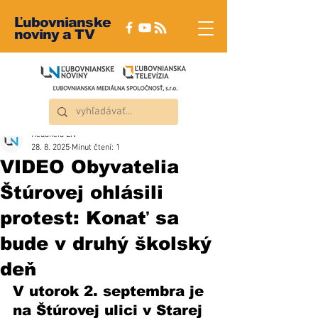
Ľubovnianske
noviny a TV
Redakcia ĽN
28. 8. 2025
Minut čtení: 1
VIDEO Obyvatelia
Štúrovej ohlásili
protest: Konať sa
bude v druhý školský
deň
V utorok 2. septembra je 
na Štúrovej ulici v Starej 