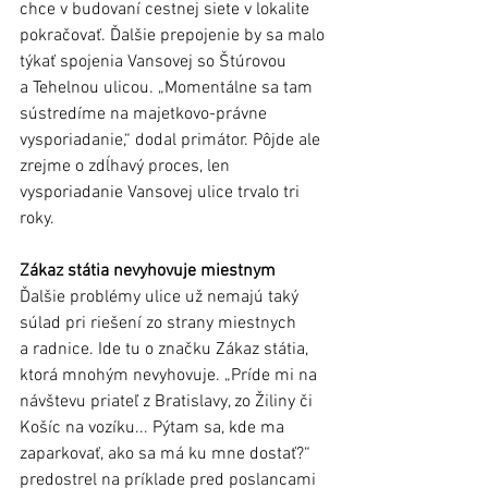
chce v budovaní cestnej siete v lokalite 
pokračovať. Ďalšie prepojenie by sa malo 
týkať spojenia Vansovej so Štúrovou 
a Tehelnou ulicou. „Momentálne sa tam 
sústredíme na majetkovo-právne 
vysporiadanie,“ dodal primátor. Pôjde ale 
zrejme o zdĺhavý proces, len 
vysporiadanie Vansovej ulice trvalo tri 
roky. 
Zákaz státia nevyhovuje miestnym
Ďalšie problémy ulice už nemajú taký 
súlad pri riešení zo strany miestnych 
a radnice. Ide tu o značku Zákaz státia, 
ktorá mnohým nevyhovuje. „Príde mi na 
návštevu priateľ z Bratislavy, zo Žiliny či 
Košíc na vozíku... Pýtam sa, kde ma 
zaparkovať, ako sa má ku mne dostať?“ 
predostrel na príklade pred poslancami 