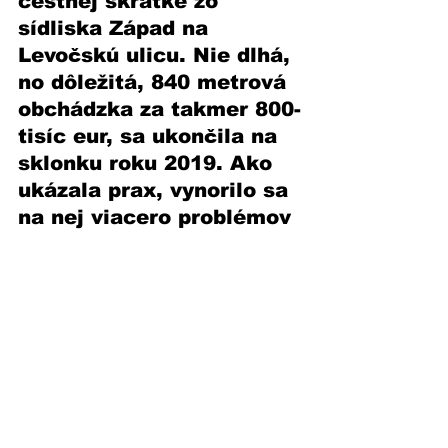
cestnej skratke zo 
sídliska Západ na 
Levočskú ulicu. Nie dlhá, 
no dôležitá, 840 metrová 
obchádzka za takmer 800-
tisíc eur, sa ukončila na 
sklonku roku 2019. Ako 
ukázala prax, vynorilo sa 
na nej viacero problémov