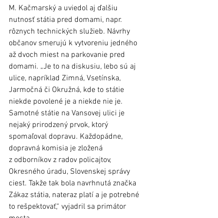
M. Kačmarský a uviedol aj ďalšiu 
nutnosť státia pred domami, napr. 
rôznych technických služieb. Návrhy 
občanov smerujú k vytvoreniu jedného 
až dvoch miest na parkovanie pred 
domami. „Je to na diskusiu, lebo sú aj 
ulice, napríklad Zimná, Vsetínska, 
Jarmočná či Okružná, kde to státie 
niekde povolené je a niekde nie je. 
Samotné státie na Vansovej ulici je 
nejaký prirodzený prvok, ktorý 
spomaľoval dopravu. Každopádne, 
dopravná komisia je zložená 
z odborníkov z radov policajtov, 
Okresného úradu, Slovenskej správy 
ciest. Takže tak bola navrhnutá značka 
Zákaz státia, nateraz platí a je potrebné 
to rešpektovať,“ vyjadril sa primátor 