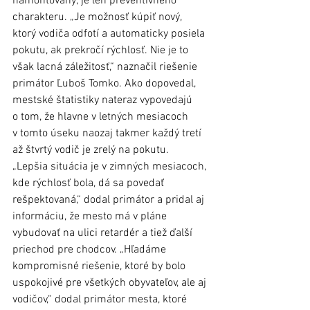
namontovaný, je len preventívneho 
charakteru. „Je možnosť kúpiť nový, 
ktorý vodiča odfotí a automaticky posiela 
pokutu, ak prekročí rýchlosť. Nie je to 
však lacná záležitosť,“ naznačil riešenie 
primátor Ľuboš Tomko. Ako dopovedal, 
mestské štatistiky nateraz vypovedajú 
o tom, že hlavne v letných mesiacoch 
v tomto úseku naozaj takmer každý tretí 
až štvrtý vodič je zrelý na pokutu. 
„Lepšia situácia je v zimných mesiacoch, 
kde rýchlosť bola, dá sa povedať 
rešpektovaná,“ dodal primátor a pridal aj 
informáciu, že mesto má v pláne 
vybudovať na ulici retardér a tiež ďalší 
priechod pre chodcov. „Hľadáme 
kompromisné riešenie, ktoré by bolo 
uspokojivé pre všetkých obyvateľov, ale aj 
vodičov,“ dodal primátor mesta, ktoré 