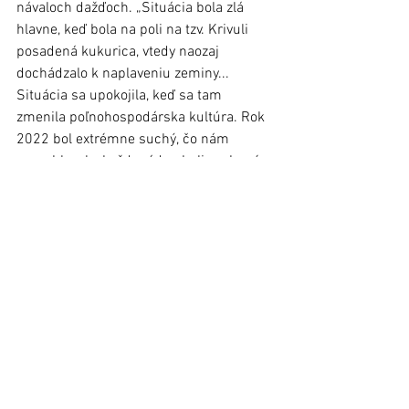
návaloch dažďoch. „Situácia bola zlá 
hlavne, keď bola na poli na tzv. Krivuli 
posadená kukurica, vtedy naozaj 
dochádzalo k naplaveniu zeminy... 
Situácia sa upokojila, keď sa tam 
zmenila poľnohospodárska kultúra. Rok 
2022 bol extrémne suchý, čo nám 
pomohlo, ale, každopádne boli urobené 
aj nejaké opatrenia, ale tak ako bolo 
navrhované - vybudovať tam samostatný 
dažďový zvod smerom do Jakubjanky 
mimo kanalizácie, tak to by bola 
investícia rádovo v státisícoch,“ vyjadril 
sa k problému primátor mesta. Dodal 
ale, že radnica bude naďalej hľadať 
kompromisné riešenia v rámci možností 
samosprávy. 
hm, foto.: rin, ĽTV
(Pozn.: Materiál bol uverejnený v 