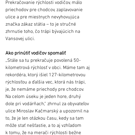
Prekračovanie rýchlosti vodičov, málo 
priechodov pre chodcov, zaplavovanie 
ulice a pre miestnych nevyhovujúca 
značka zákaz státia – to je stručné 
zhrnutie toho, čo trápi bývajúcich na 
Vansovej ulici.
Ako prinútiť vodičov spomaliť
„Stále sa tu prekračuje povolená 50-
kilometrová rýchlosť v obci. Máme tam aj 
rekordéra, ktorý išiel 127-kilometrovou 
rýchlosťou a ďalšia vec, ktorá nás trápi, 
je, že nemáme priechody pre chodcov. 
Na celom úseku je jeden hore, druhý 
dole pri vodárňach,“ zhrnul za obyvateľov 
ulice Miroslav Kačmarský a upozornil na 
to, že je len otázkou času, kedy sa tam 
môže stať nešťastie, a to aj vzhľadom 
k tomu, že na merači rýchlosti bežne 