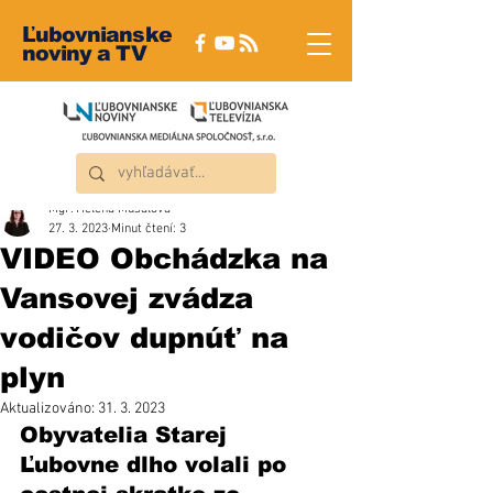
Ľubovnianske
noviny a TV
Mgr. Helena Musalová
27. 3. 2023
Minut čtení: 3
VIDEO Obchádzka na
Vansovej zvádza
vodičov dupnúť na
plyn
Aktualizováno:
31. 3. 2023
Obyvatelia Starej 
Ľubovne dlho volali po 