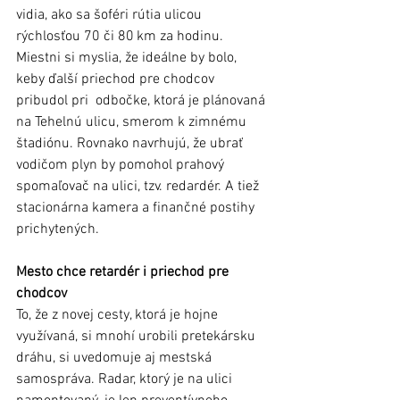
vidia, ako sa šoféri rútia ulicou 
rýchlosťou 70 či 80 km za hodinu. 
Miestni si myslia, že ideálne by bolo, 
keby ďalší priechod pre chodcov 
pribudol pri  odbočke, ktorá je plánovaná 
na Tehelnú ulicu, smerom k zimnému 
štadiónu. Rovnako navrhujú, že ubrať 
vodičom plyn by pomohol prahový 
spomaľovač na ulici, tzv. redardér. A tiež 
stacionárna kamera a finančné postihy 
prichytených.  
Mesto chce retardér i priechod pre 
chodcov
To, že z novej cesty, ktorá je hojne 
využívaná, si mnohí urobili pretekársku 
dráhu, si uvedomuje aj mestská 
samospráva. Radar, ktorý je na ulici 