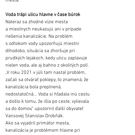
mesta. 
Voda trápi ulicu hlavne v čase búrok
Nateraz sa zhodné vízie mesta 
a miestnych neukazujú ani v prípade 
riešenia kanalizácie. Na problém 
s odtokom vody upozorňujú miestni 
dlhodobo, situácia sa zhoršuje pri 
prudkých lejakoch, kedy ulicu zaplavuje 
nielen voda, ale aj bahno z okolitých polí. 
„V roku 2021 v júli tam nastal problém, 
začali sa otvárať poklepy, to znamená, že 
kanalizácia bola preplnená, 
nedostatočná... Voda si hľadala inú cestu 
a došlo k tomu, že išla po ceste, vylievala 
sa do domov,“ upozornil ďalší obyvateľ 
Vansovej Stanislav Drobňák.
Ako sa vyjadril primátor mesta, 
kanalizácia je problémom hlavne pri 