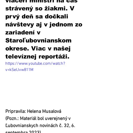
viacerí ministri na čas 
strávený so žiakmi. V 
prvý deň sa dočkali 
návštevy aj v jednom zo 
zariadení v 
Staroľubovnianskom 
okrese. Viac v našej 
televíznej reportáži. 
https://www.youtube.com/watch?
v=kSeIJvw811M
Pripravila: Helena Musalová 
(Pozn.: Materiál bol uverejnený v 
Ľubovnianskych novinách č. 32, 6. 
septembra 2023)