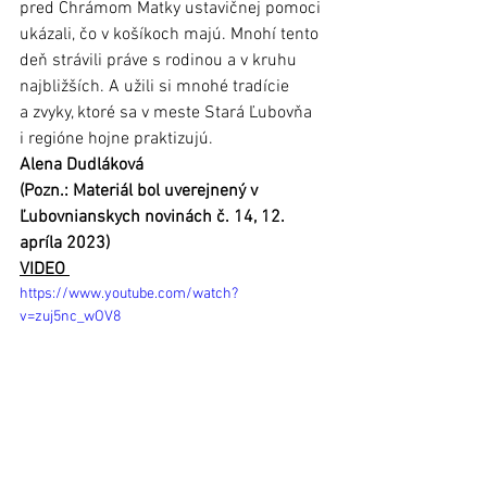
pred Chrámom Matky ustavičnej pomoci 
ukázali, čo v košíkoch majú. Mnohí tento 
deň strávili práve s rodinou a v kruhu 
najbližších. A užili si mnohé tradície 
a zvyky, ktoré sa v meste Stará Ľubovňa 
i regióne hojne praktizujú.  		
Alena Dudláková
(Pozn.: Materiál bol uverejnený v 
Ľubovnianskych novinách č. 14, 12. 
apríla 2023)
VIDEO 
https://www.youtube.com/watch?
v=zuj5nc_wOV8