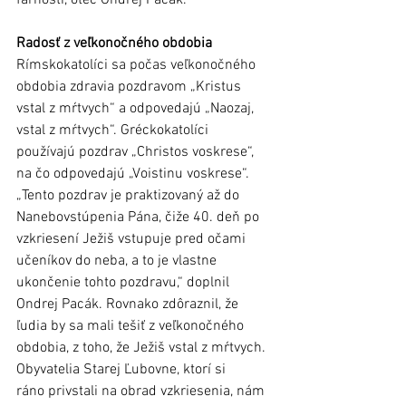
farnosti, otec Ondrej Pacák. 
Radosť z veľkonočného obdobia
Rímskokatolíci sa počas veľkonočného 
obdobia zdravia pozdravom „Kristus 
vstal z mŕtvych“ a odpovedajú „Naozaj, 
vstal z mŕtvych“. Gréckokatolíci 
používajú pozdrav „Christos voskrese“, 
na čo odpovedajú „Voistinu voskrese“. 
„Tento pozdrav je praktizovaný až do 
Nanebovstúpenia Pána, čiže 40. deň po 
vzkriesení Ježiš vstupuje pred očami 
učeníkov do neba, a to je vlastne 
ukončenie tohto pozdravu,“ doplnil 
Ondrej Pacák. Rovnako zdôraznil, že 
ľudia by sa mali tešiť z veľkonočného 
obdobia, z toho, že Ježiš vstal z mŕtvych.
Obyvatelia Starej Ľubovne, ktorí si 
ráno privstali na obrad vzkriesenia, nám 