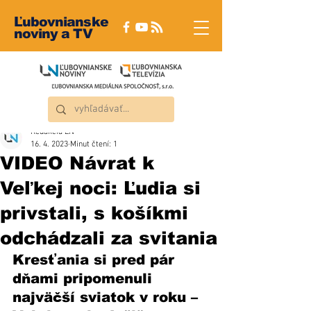
Ľubovnianske
noviny a TV
Redakcia ĽN
16. 4. 2023
Minut čtení: 1
VIDEO Návrat k
Veľkej noci: Ľudia si
privstali, s košíkmi
odchádzali za svitania
Kresťania si pred pár 
dňami pripomenuli 
najväčší sviatok v roku – 