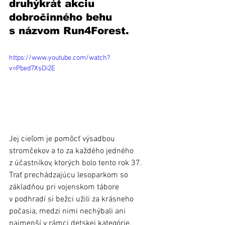
druhýkrát akciu 
dobročinného behu 
s názvom Run4Forest.
https://www.youtube.com/watch?
v=Pbed7XsDi2E
Jej cieľom je pomôcť výsadbou 
stromčekov a to za každého jedného 
z účastníkov, ktorých bolo tento rok 37. 
Trať prechádzajúcu lesoparkom so 
základňou pri vojenskom tábore 
v podhradí si bežci užili za krásneho 
počasia, medzi nimi nechýbali ani 
najmenší v rámci detskej kategórie. 