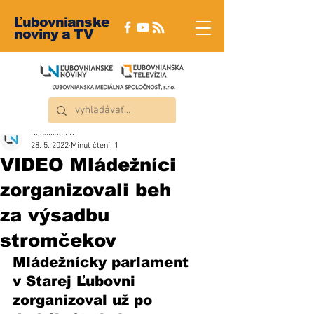
Ľubovnianske
noviny a TV
Redakcia ĽN
28. 5. 2022
Minut čtení: 1
VIDEO Mládežníci
zorganizovali beh
za výsadbu
stromčekov
Mládežnícky parlament 
v Starej Ľubovni 
zorganizoval už po 