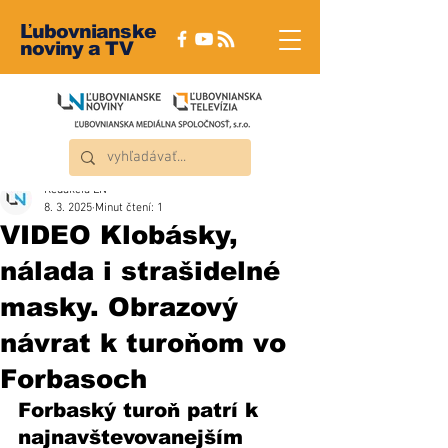
Ľubovnianske
noviny a TV
Redakcia ĽN
8. 3. 2025
Minut čtení: 1
VIDEO Klobásky,
nálada i strašidelné
masky. Obrazový
návrat k turoňom vo
Forbasoch
Forbaský turoň patrí k 
najnavštevovanejším 