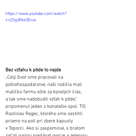
https://www.youtube.com/watch?
v=ZOg3Rk63Enw
Bez vzťahu k pôde to nejde
„Celý život sme pracovali na 
poľnohospodárstve, naši rodičia mali 
maličkú farmu ešte za bývalých čias, 
a tak sme nadobudli vzťah k pôde,“ 
pripomenul jeden z konateľov spol. TIS 
Rastislav Regec, ktorého sme zastihli 
priamo na poli pri zbere kapusty 
v Toporci. Ako si zaspomínal, s bratom 
začali najprv predávať ovocie a zeleninu 