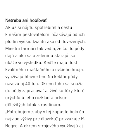
Netreba ani hobľovať
Ak už si nájdu spotrebitelia cestu 
k našim pestovateľom, očakávajú od ich 
plodín vyššiu kvalitu ako od dovezených. 
Miestni farmári tak vedia, že čo do pôdy 
dajú a ako sa o zeleninu starajú, sa 
ukáže vo výsledku. Keďže majú dosť 
kvalitného maštaľného a ovčieho hnoja, 
využívajú hlavne ten. Na kektár pôdy 
navezú aj 40 ton. Okrem toho sa snažia 
do pôdy zapracovať aj živé kultúry, ktoré 
urýchľujú jeho rozklad a prísun 
dôležitých látok k rastlinám. 
„Potrebujeme, aby v tej kapuste bolo čo 
najviac výživy pre človeka,“ prízvukuje R. 
Regec. A okrem strojového využívajú aj 