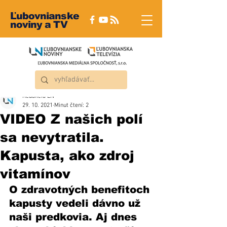
Ľubovnianske
noviny a TV
Redakcia ĽN
29. 10. 2021
Minut čtení: 2
VIDEO Z našich polí
sa nevytratila.
Kapusta, ako zdroj
vitamínov
O zdravotných benefitoch 
kapusty vedeli dávno už 
naši predkovia. Aj dnes 