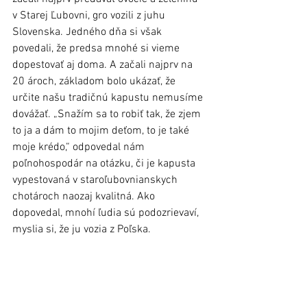
v Starej Ľubovni, gro vozili z juhu 
Slovenska. Jedného dňa si však 
povedali, že predsa mnohé si vieme 
dopestovať aj doma. A začali najprv na 
20 ároch, základom bolo ukázať, že 
určite našu tradičnú kapustu nemusíme 
dovážať. „Snažím sa to robiť tak, že zjem 
to ja a dám to mojim deťom, to je také 
moje krédo,“ odpovedal nám 
poľnohospodár na otázku, či je kapusta 
vypestovaná v staroľubovnianskych 
chotároch naozaj kvalitná. Ako 
dopovedal, mnohí ľudia sú podozrievaví, 
myslia si, že ju vozia z Poľska. 