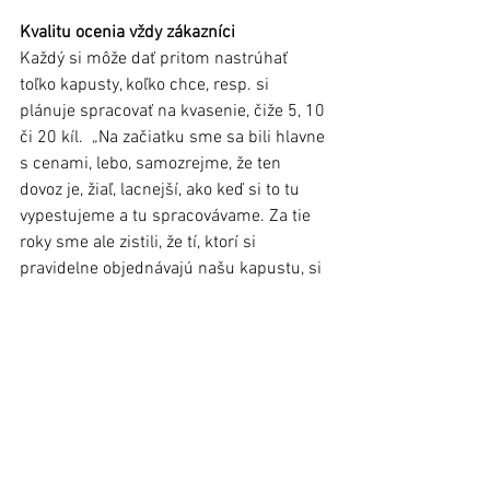
Kvalitu ocenia vždy zákazníci
Každý si môže dať pritom nastrúhať 
toľko kapusty, koľko chce, resp. si 
plánuje spracovať na kvasenie, čiže 5, 10 
či 20 kíl.  „Na začiatku sme sa bili hlavne 
s cenami, lebo, samozrejme, že ten 
dovoz je, žiaľ, lacnejší, ako keď si to tu 
vypestujeme a tu spracovávame. Za tie 
roky sme ale zistili, že tí, ktorí si 
pravidelne objednávajú našu kapustu, si 
zvykli na tú kvalitu a keď vyskúšali, inú 
kapustu nechcú - len našu,“ dodal M. 
Sokol. 
ĽN 92/2021
Článok bol uverejnený v Ľubovnianskych 
novinách č. 40 (27. október 2021)