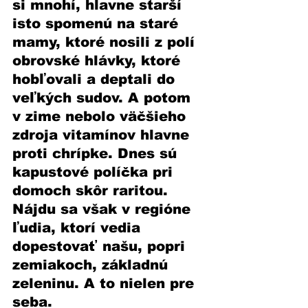
si mnohí, hlavne starší  
isto spomenú na staré 
mamy, ktoré nosili z polí 
obrovské hlávky, ktoré 
hobľovali a deptali do 
veľkých sudov. A potom 
v zime nebolo väčšieho 
zdroja vitamínov hlavne 
proti chrípke. Dnes sú 
kapustové políčka pri 
domoch skôr raritou. 
Nájdu sa však v regióne 
ľudia, ktorí vedia 
dopestovať našu, popri 
zemiakoch, základnú 
zeleninu. A to nielen pre 
seba.