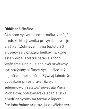
Obľúbená žinčica
Ako nám vysvetlila odborníčka, vedľajší 
produkt, ktorý vzniká pri výrobe syra, je 
srvátka. „Zohrievaním na teplotu 90 
stupňov sa vyzrážajú bielkoviny, ktoré 
ešte v ovčej srvátke ostali a z toho 
vyrábame žinčicu alebo ovčí srvátkový 
syr, nazývaný aj fitnes syr. Je žiadaný 
najmä v letnej sezóne. Býva aj lahodným 
doplnkom pri príprave rôznych 
zeleninových šalátov,“ povedala Viera 
Michalová, potravinárska špecialistka 
a vedúca výroby na farme v Toporci. 
Pre labužníkov pripravujú z ovčieho syra 