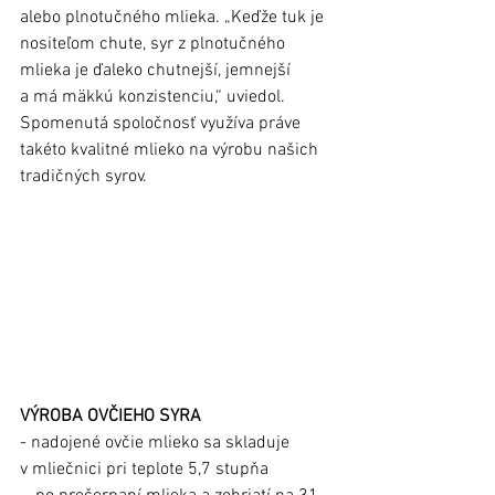
alebo plnotučného mlieka. „Keďže tuk je 
nositeľom chute, syr z plnotučného 
mlieka je ďaleko chutnejší, jemnejší 
a má mäkkú konzistenciu,“ uviedol. 
Spomenutá spoločnosť využíva práve 
takéto kvalitné mlieko na výrobu našich 
tradičných syrov. 
VÝROBA OVČIEHO SYRA
- nadojené ovčie mlieko sa skladuje 
v mliečnici pri teplote 5,7 stupňa