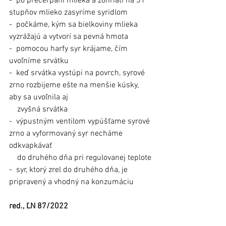
- po prečerpaní mlieka a zohriatí na 31 
stupňov mlieko zasyríme syridlom
- počkáme, kým sa bielkoviny mlieka 
vyzrážajú a vytvorí sa pevná hmota
- pomocou harfy syr krájame, čím 
uvoľníme srvátku
- keď srvátka vystúpi na povrch, syrové 
zrno rozbijeme ešte na menšie kúsky, 
aby sa uvoľnila aj 
    zvyšná srvátka
- výpustným ventilom vypúšťame syrové 
zrno a vyformovaný syr necháme 
odkvapkávať 
    do druhého dňa pri regulovanej teplote
- syr, ktorý zrel do druhého dňa, je 
pripravený a vhodný na konzumáciu 
red., ĽN 87/2022
Článok bol uverejnený v Ľubovnianskych 