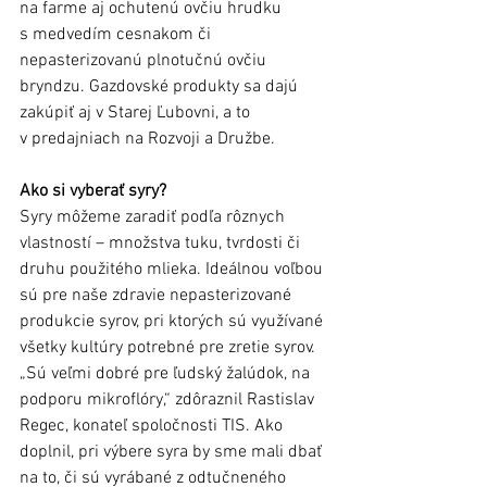
na farme aj ochutenú ovčiu hrudku 
s medvedím cesnakom či 
nepasterizovanú plnotučnú ovčiu 
bryndzu. Gazdovské produkty sa dajú 
zakúpiť aj v Starej Ľubovni, a to 
v predajniach na Rozvoji a Družbe. 
Ako si vyberať syry?
Syry môžeme zaradiť podľa rôznych 
vlastností – množstva tuku, tvrdosti či 
druhu použitého mlieka. Ideálnou voľbou 
sú pre naše zdravie nepasterizované 
produkcie syrov, pri ktorých sú využívané 
všetky kultúry potrebné pre zretie syrov. 
„Sú veľmi dobré pre ľudský žalúdok, na 
podporu mikroflóry,“ zdôraznil Rastislav 
Regec, konateľ spoločnosti TIS. Ako 
doplnil, pri výbere syra by sme mali dbať 
na to, či sú vyrábané z odtučneného 