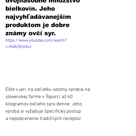
dvojnásobné množstvo 
bielkovín. Jeho 
najvyhľadávanejším 
produktom je dobre 
známy ovčí syr. 
https://www.youtube.com/watch?
v=RdIU5ltVAzc
Ešte v jari, na začiatku sezóny, vyrobia na 
slovenskej farme v Toporci až 60 
kilogramov ovčieho syra denne. Jeho 
výroba si vyžaduje špecifický postup 
a nepodcenenie tradičných receptúr.   