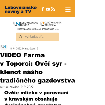
Ľubovnianske
noviny a TV
Redakcia ĽN
8. 9. 2022
Minut čtení: 2
VIDEO Farma
v Toporci: Ovčí syr -
klenot nášho
tradičného gazdovstva
Aktualizováno:
9. 9. 2022
Ovčie mlieko v porovnaní 
s kravským obsahuje 