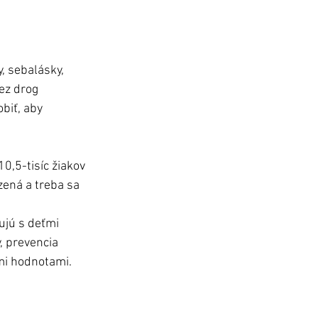
, sebalásky, 
ez drog 
biť, aby 
0,5-tisíc žiakov 
zená a treba sa 
jú s deťmi 
, prevencia 
mi hodnotami.