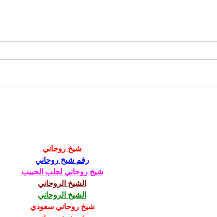
Zem
Naši starí rodičia vedeli
u ho
- ako zbaviť sliepky v
z kl
horúcich dňoch
trén
parazitov
شيخ روحاني
رقم شيخ روحاني
شيخ روحاني لجلب الحبيب
الشيخ الروحاني
الشيخ الروحاني
شيخ روحاني سعودي