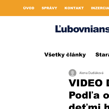
ÚVOD
SPRÁVY
KONTAKT
INZERCI
Ľubovnians
Všetky články
Star
Alena Dudláková
VIDEO D
Podľa o
deťmi h