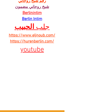
رقم شيخ روحاني
شيخ روحاني مضمون
Berlinintim
Berlin Intim
جلب 
الحبيب
https://www.eljnoub.com/
https://hurenberlin.com/
youtube
ber našich
Ú