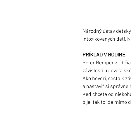
Národný ústav detský
intoxikovaných detí. N
PRÍKLAD V RODINE
Peter Remper z Občian
závislosti už oveľa skô
Ako hovorí, cesta k zá
a nastaviť si správne 
Keď chcete od niekoho
pije, tak to ide mimo