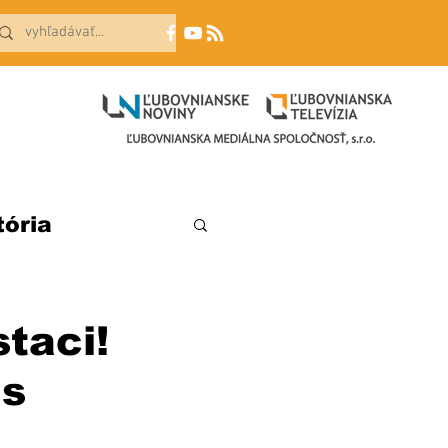
tória
taci!
 s