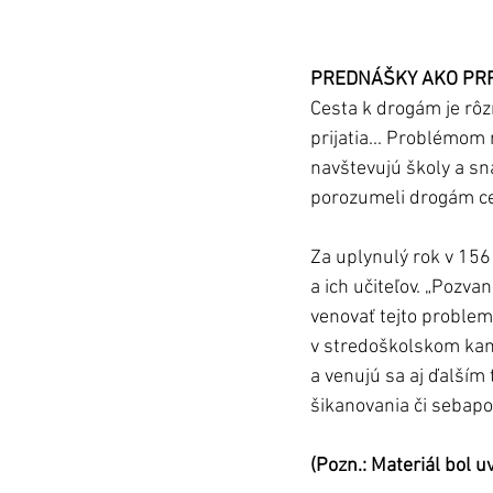
PREDNÁŠKY AKO PR
Cesta k drogám je rôzn
prijatia... Problémom 
navštevujú školy a sna
porozumeli drogám ce
Za uplynulý rok v 156
a ich učiteľov. „Pozva
venovať tejto problem
v stredoškolskom kam
a venujú sa aj ďalším
šikanovania či sebapo
(Pozn.: Materiál bol 