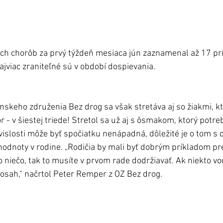
ch chorôb za prvý týždeň mesiaca jún zaznamenal až 17 pr
ajviac zraniteľné sú v období dospievania.   
skeho združenia Bez drog sa však stretáva aj so žiakmi, k
r - v šiestej triede! Stretol sa už aj s ôsmakom, ktorý potreb
vislosti môže byť spočiatku nenápadná, dôležité je o tom s 
hodnoty v rodine. „Rodičia by mali byť dobrým príkladom pre 
 niečo, tak to musíte v prvom rade dodržiavať. Ak niekto vo
 dosah,“ načrtol Peter Remper z OZ Bez drog.