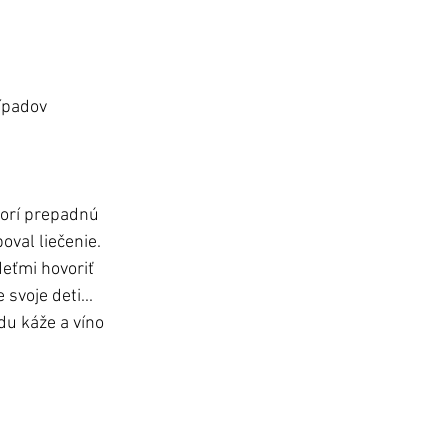
ípadov 
torí prepadnú 
oval liečenie. 
deťmi hovoriť 
svoje deti... 
du káže a víno 