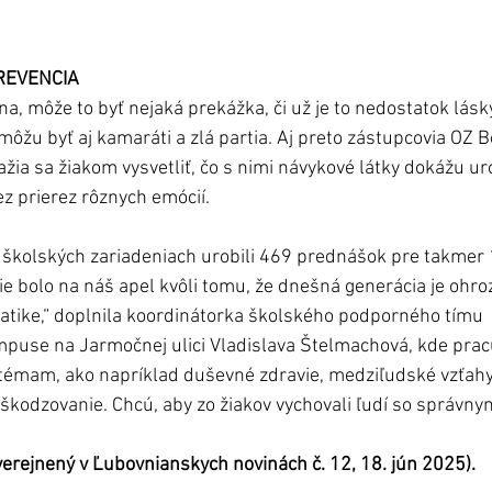
REVENCIA
a, môže to byť nejaká prekážka, či už je to nedostatok lásky
môžu byť aj kamaráti a zlá partia. Aj preto zástupcovia OZ B
žia sa žiakom vysvetliť, čo s nimi návykové látky dokážu uro
z prierez rôznych emócií.
 školských zariadeniach urobili 469 prednášok pre takmer 1
nie bolo na náš apel kvôli tomu, že dnešná generácia je ohro
atike,“ doplnila koordinátorka školského podporného tímu 
puse na Jarmočnej ulici Vladislava Štelmachová, kde pracu
 témam, ako napríklad duševné zdravie, medziľudské vzťahy
škodzovanie. Chcú, aby zo žiakov vychovali ľudí so správny
uverejnený v Ľubovnianskych novinách č. 12, 18. jún 2025).