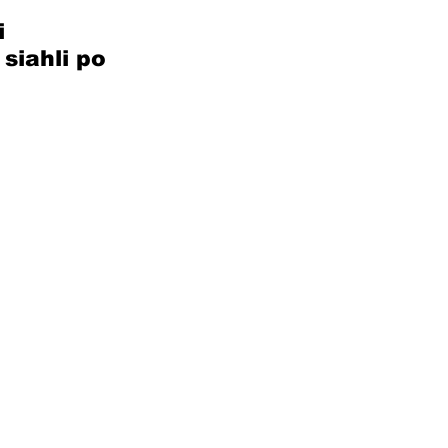
i 
siahli po 