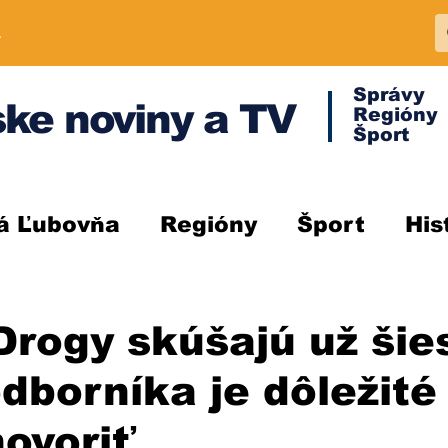
A
Správy
ke noviny a TV
Regióny
Šport
á Ľubovňa
Regióny
Šport
His
rogy skúšajú už šies
dborníka je dôležité
ovoriť