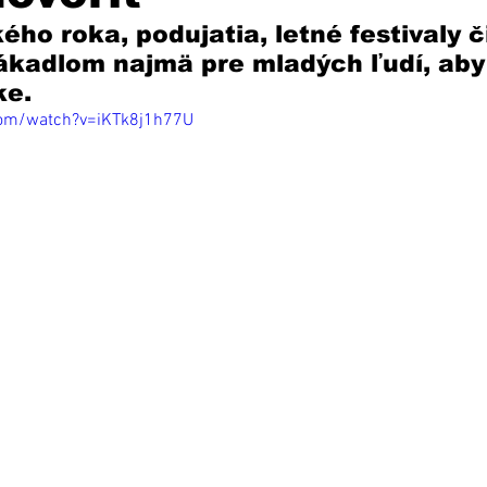
ho roka, podujatia, letné festivaly č
ákadlom najmä pre mladých ľudí, aby 
ke.
com/watch?v=iKTk8j1h77U