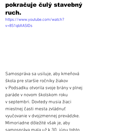
pokračuje čulý stavebný 
ruch. 
https://www.youtube.com/watch?
v=8S1qbXASIDs
Samospráva sa usiluje, aby kmeňová 
škola pre staršie ročníky žiakov 
v Podsadku otvorila svoje brány v plnej 
paráde v novom školskom roku 
v septembri. Dovtedy musia žiaci 
miestnej časti mesta zvládnuť 
vyučovanie v dvojzmennej prevádzke.
Mimoriadne dôležité však je, aby 
samospráva mala už k 30. júnu tohto 