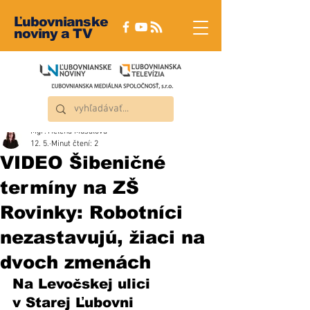
Ľubovnianske
noviny a TV
Mgr. Helena Musalová
12. 5.
Minut čtení: 2
VIDEO Šibeničné
termíny na ZŠ
Rovinky: Robotníci
nezastavujú, žiaci na
dvoch zmenách
Na Levočskej ulici 
v Starej Ľubovni 