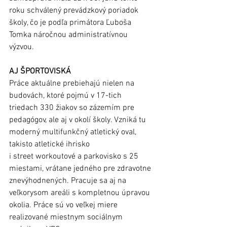
roku schválený prevádzkový poriadok 
školy, čo je podľa primátora Ľuboša 
Tomka náročnou administratívnou 
výzvou.  
AJ ŠPORTOVISKÁ
Práce aktuálne prebiehajú nielen na 
budovách, ktoré pojmú v 17-tich 
triedach 330 žiakov so zázemím pre 
pedagógov, ale aj v okolí školy. Vzniká tu 
moderný multifunkčný atletický oval, 
takisto atletické ihrisko 
i street workoutové a parkovisko s 25 
miestami, vrátane jedného pre zdravotne 
znevýhodnených. Pracuje sa aj na 
veľkorysom areáli s kompletnou úpravou 
okolia. Práce sú vo veľkej miere 
realizované miestnym sociálnym 