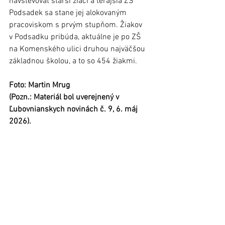
navštevovať starší žiaci a terajšia ZŠ 
Podsadek sa stane jej alokovaným 
pracoviskom s prvým stupňom. Žiakov 
v Podsadku pribúda, aktuálne je po ZŠ 
na Komenského ulici druhou najväčšou 
základnou školou, a to so 454 žiakmi.
Foto: Martin Mrug
(Pozn.: Materiál bol uverejnený v 
Ľubovnianskych novinách č. 9, 6. máj 
2026).
Stará Ľubovňa
Regióny
Zobrazit vše
Nejnovější příspěvky