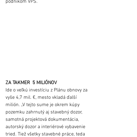
podnikom VPS. 
ZA TAKMER  5 MILIÓNOV
Ide o veľkú investíciu z Plánu obnovy za 
vyše 4,7 mil. €, mesto vkladá ďalší 
milión. „V tejto sume je okrem kúpy 
pozemku zahrnutý aj stavebný dozor, 
samotná projektová dokumentácia, 
autorský dozor a interiérové vybavenie 
tried. Tiež všetky stavebné práce, teda 