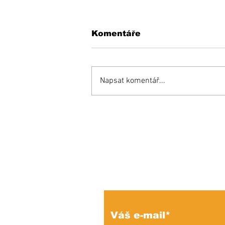
Komentáře
Napsat komentář...
Inšpiratívny príbeh:
Miňo súťaží aj proti
zdravým a bojuje o
miesto v reprezentácii!
Prihláste sa na od
e-mailových správ