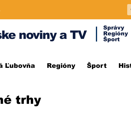
A
Správy
ke noviny a TV
Regióny
Šport
á Ľubovňa
Regióny
Šport
His
é trhy