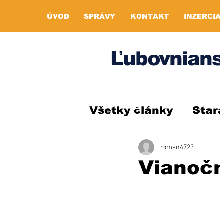
ÚVOD
SPRÁVY
KONTAKT
INZERCI
Ľubovnians
Všetky články
Star
roman4723
Vianočn